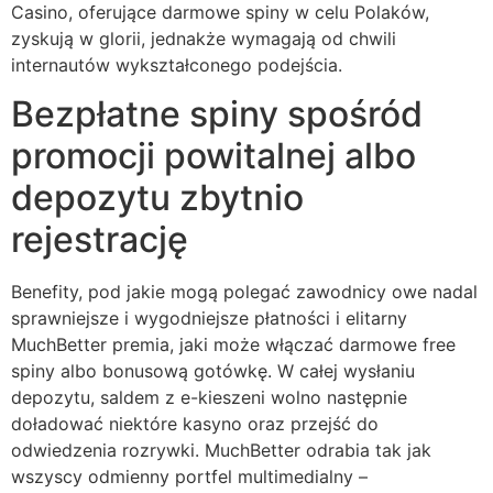
Casino, oferujące darmowe spiny w celu Polaków,
zyskują w glorii, jednakże wymagają od chwili
internautów wykształconego podejścia.
Bezpłatne spiny spośród
promocji powitalnej albo
depozytu zbytnio
rejestrację
Benefity, pod jakie mogą polegać zawodnicy owe nadal
sprawniejsze i wygodniejsze płatności i elitarny
MuchBetter premia, jaki może włączać darmowe free
spiny albo bonusową gotówkę. W całej wysłaniu
depozytu, saldem z e-kieszeni wolno następnie
doładować niektóre kasyno oraz przejść do
odwiedzenia rozrywki. MuchBetter odrabia tak jak
wszyscy odmienny portfel multimedialny –