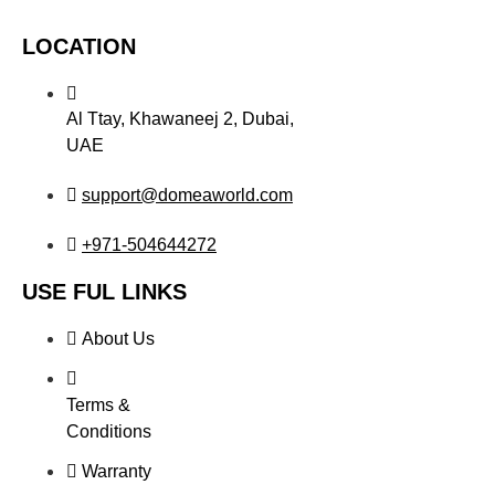
LOCATION
Al Ttay, Khawaneej 2, Dubai,
UAE
support@domeaworld.com
+971-504644272
USE FUL LINKS
About Us
Terms &
Conditions
Warranty