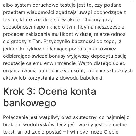
albo system odruchowo testuje jest to, czy podane
przedtem wiadomości zgadzają uwagi pochodzące z
takimi, które znajdują się w akcie. Chcemy przy
sposobności napomknąć o tym, hdy na nieszczęście
proceder zakładania multikont w dużej mierze odnosi
się graczy z Ten. Przyczyniło baczności do tego, iż
jednostki cyklicznie łamiące przepis jak i również
odbierające świeże bonusy wyjąwszy depozytu psują
reputację całemu enwirnmencie. Warto dlatego uciec
organizowania pomocniczych kont, robienie sztucznych
aktów lub korzystania z dowodu babuleńki.
Krok 3: Ocena konta
bankowego
Połączenie jest wątpliwy oraz skuteczny, co najmniej z
brakiem wodotrysków, lecz jeśli ważny jest dla ciebie
tekst, an odrzucić postać – Irwin być może Ciebie