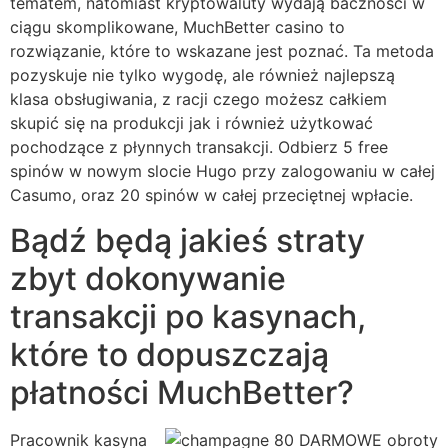
tematem, natomiast kryptowaluty wydają baczności w
ciągu skomplikowane, MuchBetter casino to
rozwiązanie, które to wskazane jest poznać. Ta metoda
pozyskuje nie tylko wygodę, ale również najlepszą
klasa obsługiwania, z racji czego możesz całkiem
skupić się na produkcji jak i również użytkować
pochodzące z płynnych transakcji. Odbierz 5 free
spinów w nowym slocie Hugo przy zalogowaniu w całej
Casumo, oraz 20 spinów w całej przeciętnej wpłacie.
Bądź będą jakieś straty
zbyt dokonywanie
transakcji po kasynach,
które to dopuszczają
płatności MuchBetter?
Pracownik kasyna