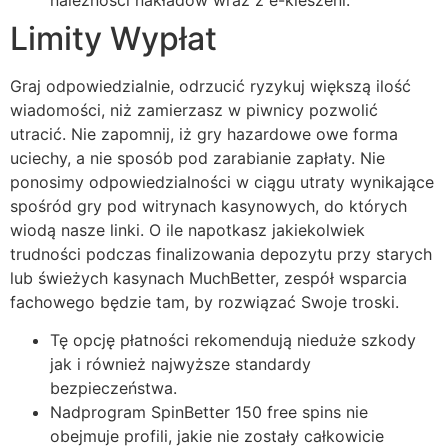
Limity Wypłat
Graj odpowiedzialnie, odrzucić ryzykuj większą ilość
wiadomości, niż zamierzasz w piwnicy pozwolić
utracić. Nie zapomnij, iż gry hazardowe owe forma
uciechy, a nie sposób pod zarabianie zapłaty. Nie
ponosimy odpowiedzialności w ciągu utraty wynikające
spośród gry pod witrynach kasynowych, do których
wiodą nasze linki. O ile napotkasz jakiekolwiek
trudności podczas finalizowania depozytu przy starych
lub świeżych kasynach MuchBetter, zespół wsparcia
fachowego będzie tam, by rozwiązać Swoje troski.
Tę opcję płatności rekomendują nieduże szkody
jak i również najwyższe standardy
bezpieczeństwa.
Nadprogram SpinBetter 150 free spins nie
obejmuje profili, jakie nie zostały całkowicie