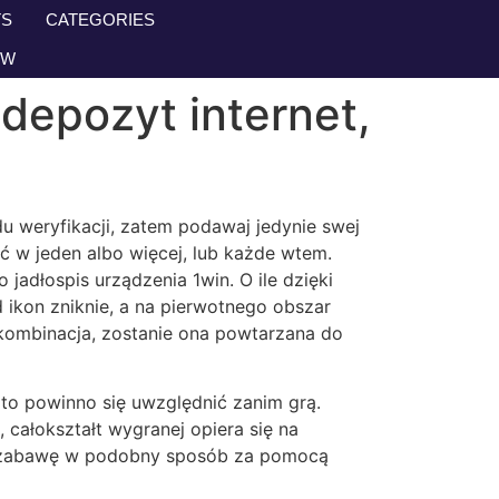
S
CATEGORIES
OW
1 depozyt internet,
u weryfikacji, zatem podawaj jedynie swej
 w jeden albo więcej, lub każde wtem.
 jadłospis urządzenia 1win.
O ile dzięki
 ikon zniknie, a na pierwotnego obszar
kombinacja, zostanie ona powtarzana do
 to powinno się uwzględnić zanim grą.
całokształt wygranej opiera się na
ą zabawę w podobny sposób za pomocą