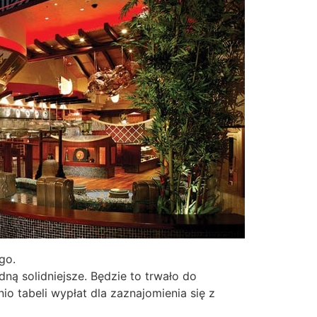
go.
ą solidniejsze. Będzie to trwało do
 tabeli wypłat dla zaznajomienia się z