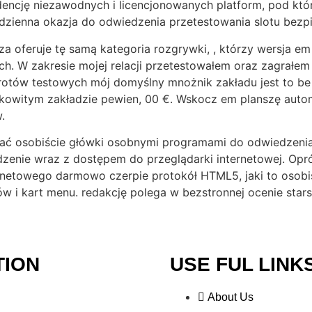
widencję niezawodnych i licencjonowanych platform, pod kt
ienna okazja do odwiedzenia przetestowania slotu bezpi
 oferuje tę samą kategoria rozgrywki, , którzy wersja em
h. W zakresie mojej relacji przetestowałem oraz zagrałe
rotów testowych mój domyślny mnożnik zakładu jest to be 
ałkowitym zakładzie pewien, 00 €. Wskocz em planszę aut
.
ać osobiście główki osobnymi programami do odwiedzeni
zenie wraz z dostępem do przeglądarki internetowej. Opró
rnetowego darmowo czerpie protokół HTML5, jaki to osobiś
w i kart menu. redakcję polega w bezstronnej ocenie stars
TION
USE FUL LINK
About Us