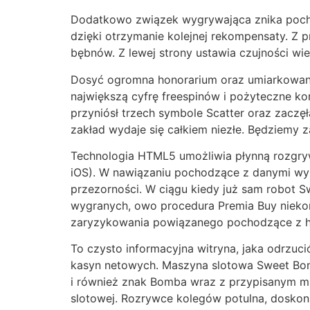
Dodatkowo związek wygrywająca znika pochodz
dzięki otrzymanie kolejnej rekompensaty. Z 
bębnów. Z lewej strony ustawia czujności wi
Dosyć ogromna honorarium oraz umiarkowana 
największą cyfrę freespinów i pożyteczne k
przyniósł trzech symbole Scatter oraz zaczę
zakład wydaje się całkiem niezłe. Będziemy 
Technologia HTML5 umożliwia płynną rozgryw
iOS). W nawiązaniu pochodzące z danymi wyn
przezorności. W ciągu kiedy już sam robot 
wygranych, owo procedura Premia Buy niekoni
zaryzykowania powiązanego pochodzące z ha
To czysto informacyjna witryna, jaka odrzuci
kasyn netowych. Maszyna slotowa Sweet Bona
i również znak Bomba wraz z przypisanym mn
slotowej. Rozrywce kolegów potulna, doskon