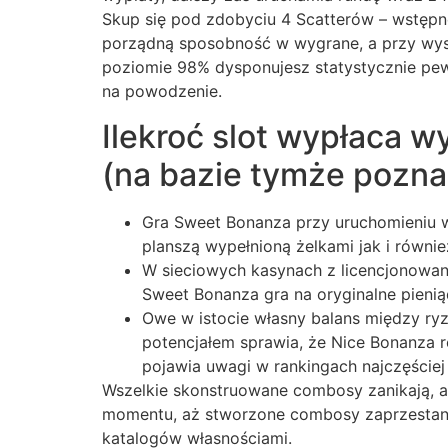
Skup się pod zdobyciu 4 Scatterów – wstępne
porządną sposobność w wygrane, a przy wy
poziomie 98% dysponujesz statystycznie pe
na powodzenie.
Ilekroć slot wypłaca w
(na bazie tymże pozna
Gra Sweet Bonanza przy uruchomieniu 
planszą wypełnioną żelkami jak i równie
W sieciowych kasynach z licencjonowan
Sweet Bonanza gra na oryginalne pienią
Owe w istocie własny balans między ry
potencjałem sprawia, że Nice Bonanza r
pojawia uwagi w rankingach najczęściej
Wszelkie skonstruowane combosy zanikają, a
momentu, aż stworzone combosy zaprzestaną i
katalogów własnościami.