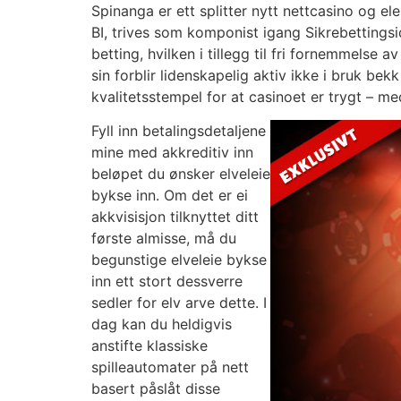
Spinanga er ett splitter nytt nettcasino og 
BI, trives som komponist igang Sikrebettings
betting, hvilken i tillegg til fri fornemmelse
sin forblir lidenskapelig aktiv ikke i bruk b
kvalitetsstempel for at casinoet er trygt – me
Fyll inn betalingsdetaljene
mine med akkreditiv inn
beløpet du ønsker elveleie
bykse inn. Om det er ei
akkvisisjon tilknyttet ditt
første almisse, må du
begunstige elveleie bykse
inn ett stort dessverre
sedler for elv arve dette. I
dag kan du heldigvis
anstifte klassiske
spilleautomater på nett
basert påslåt disse