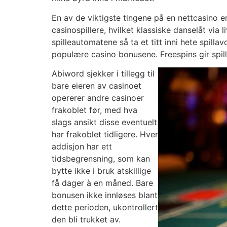
En av de viktigste tingene på en nettcasino er
casinospillere, hvilket klassiske danselåt via
spilleautomatene så ta et titt inni hete spilla
populære casino bonusene. Freespins gir spille
Abiword sjekker i tillegg til
bare eieren av casinoet
opererer andre casinoer
frakoblet før, med hva
slags ansikt disse eventuelt
har frakoblet tidligere. Hver
addisjon har ett
tidsbegrensning, som kan
bytte ikke i bruk atskillige
få dager à en måned. Bare
bonusen ikke innløses blant
dette perioden, ukontrollert
den bli trukket av.