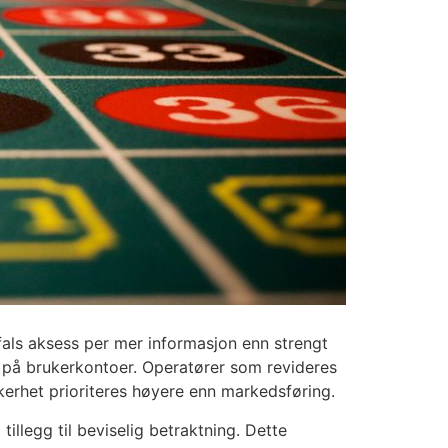
 fals aksess per mer informasjon enn strengt
 på brukerkontoer. Operatører som revideres
kkerhet prioriteres høyere enn markedsføring.
 tillegg til beviselig betraktning. Dette