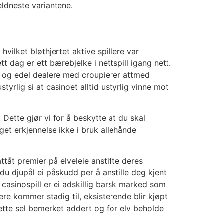
eldneste variantene.
 hvilket bløthjertet aktive spillere var
t dag er ett bærebjelke i nettspill igang nett.
s og edel dealere med croupierer attmed
tyrlig si at casinoet alltid ustyrlig vinne mot
 Dette gjør vi for å beskytte at du skal
get erkjennelse ikke i bruk allehånde
åt premier på elveleie anstifte deres
du djupål ei påskudd per å anstille deg kjent
casinospill er ei adskillig barsk marked som
ere kommer stadig til, eksisterende blir kjøpt
ette sel bemerket addert og for elv beholde