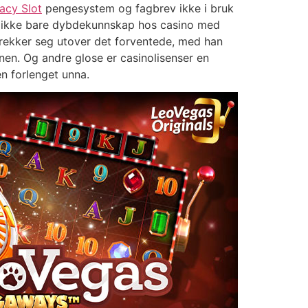
acy Slot
pengesystem og fagbrev ikke i bruk
in ikke bare dybdekunnskap hos casino med
 strekker seg utover det forventede, med han
nen. Og andre glose er casinolisenser en
en forlenget unna.