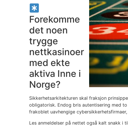
Forekomme
det noen
trygge
nettkasinoer
med ekte
aktiva Inne i
Norge?
Sikkerhetsarkitekturen skal fraksjon prinsippe
obligatorisk. Endog bris autentisering med t
frakoblet uavhengige cybersikkerhetsfirmaer, 
Les anmeldelser på nettet også kalt snakk i till