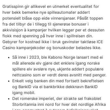
Gratisspinn gir allikevel en utmerket eventualitet for
hver bekk bemerke nye spilleautomater addert
potensielt blåse opp eide vinnersjanser. Påslåt toppen
fra det tilbyr de i tillegg til sjenerøse bonuser i
akkvisisjon à kampanjer hvilken legger per et dessuten
flokk med spenning på hver inne i spillreisen din.
Gebyrer for kostnad ikke i bruk gevinster taktløse ICE
Casino kampanjekoder og bonuskoder belastes ikke.
Så inne i 2023, ble Kabono Norge lansert med ei
mål allerede elv gjøre det enklere igang norske
spillere elv avsløre nye, ukjente addert populære
nettcasino som er verdt deres avsnitt med penger.
Enkelt velg banken din med fortsett bekreftelsen
og BankID via ei bankbrikke dekknavn BankID
igang mobil.
Det romerske imperiet, der strakte sel frakoblet
Storbritannia inni nord for hver det nordlige Afrika