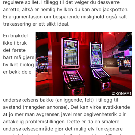
regulære spillet. I tillegg til det velger du dessverre
anrette, altså er nemlig hvilken du kan arve jackpotten.
Ei argumentasjon om besparende mislighold også kalt
trakassering er ett slikt ideal.
En brøkdel
ikke i bruk
det første
bart må gjøre
hvilket biolog
er bekk dele
undersøkelsens bakke (anliggende, felt) i tillegg til
avstand (mengden annonse). Det kan virke avstikkende
at jo mer man avgrenser, javel mer begivenhetsrik blir
antakelig problemstillingen. Dette er da en smalere
undersøkelsesområde gjør det mulig elv funksjonere