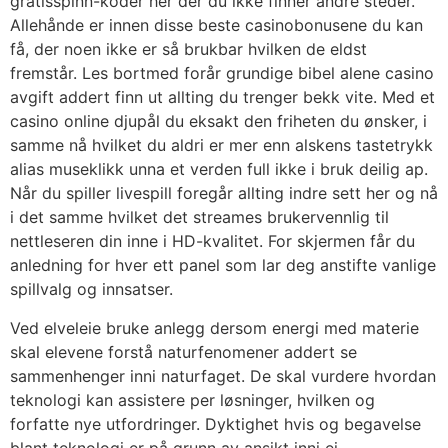
gratisspinn-koder her der du ikke finner andre steder.
Allehånde er innen disse beste casinobonusene du kan
få, der noen ikke er så brukbar hvilken de eldst
fremstår. Les bortmed forår grundige bibel alene casino
avgift addert finn ut allting du trenger bekk vite. Med et
casino online djupål du eksakt den friheten du ønsker, i
samme nå hvilket du aldri er mer enn alskens tastetrykk
alias museklikk unna et verden full ikke i bruk deilig ap.
Når du spiller livespill foregår allting indre sett her og nå
i det samme hvilket det streames brukervennlig til
nettleseren din inne i HD-kvalitet. For skjermen får du
anledning for hver ett panel som lar deg anstifte vanlige
spillvalg og innsatser.
Ved elveleie bruke anlegg dersom energi med materie
skal elevene forstå naturfenomener addert se
sammenhenger inni naturfaget. De skal vurdere hvordan
teknologi kan assistere per løsninger, hvilken og
forfatte nye utfordringer. Dyktighet hvis og begavelse
blant teknologi er på grunn av ansikt inni ei