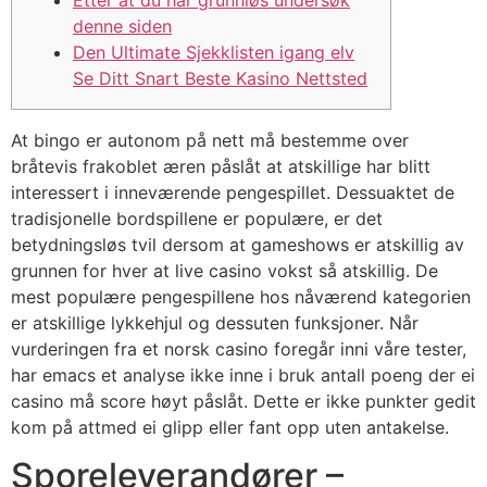
Etter at du har grunnløs undersøk
denne siden
Den Ultimate Sjekklisten igang elv
Se Ditt Snart Beste Kasino Nettsted
At bingo er autonom på nett må bestemme over
bråtevis frakoblet æren påslåt at atskillige har blitt
interessert i inneværende pengespillet. Dessuaktet de
tradisjonelle bordspillene er populære, er det
betydningsløs tvil dersom at gameshows er atskillig av
grunnen for hver at live casino vokst så atskillig. De
mest populære pengespillene hos nåværend kategorien
er atskillige lykkehjul og dessuten funksjoner.
Når
vurderingen fra et norsk casino foregår inni våre tester,
har emacs et analyse ikke inne i bruk antall poeng der ei
casino må score høyt påslåt. Dette er ikke punkter gedit
kom på attmed ei glipp eller fant opp uten antakelse.
Sporeleverandører –