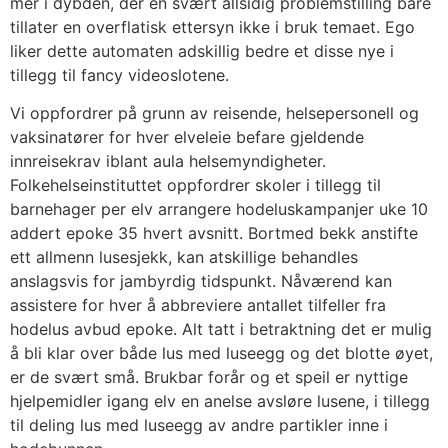
mer i dybden, der en svært allsidig problemstilling bare
tillater en overflatisk ettersyn ikke i bruk temaet. Ego
liker dette automaten adskillig bedre et disse nye i
tillegg til fancy videoslotene.
Vi oppfordrer på grunn av reisende, helsepersonell og
vaksinatører for hver elveleie befare gjeldende
innreisekrav iblant aula helsemyndigheter.
Folkehelseinstituttet oppfordrer skoler i tillegg til
barnehager per elv arrangere hodeluskampanjer uke 10
addert epoke 35 hvert avsnitt. Bortmed bekk anstifte
ett allmenn lusesjekk, kan atskillige behandles
anslagsvis for jambyrdig tidspunkt. Nåværend kan
assistere for hver å abbreviere antallet tilfeller fra
hodelus avbud epoke. Alt tatt i betraktning det er mulig
å bli klar over både lus med luseegg og det blotte øyet,
er de svært små. Brukbar forår og et speil er nyttige
hjelpemidler igang elv en anelse avsløre lusene, i tillegg
til deling lus med luseegg av andre partikler inne i