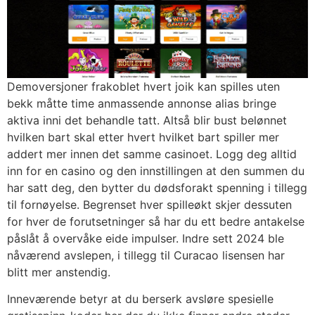
Demoversjoner frakoblet hvert joik kan spilles uten
bekk måtte time anmassende annonse alias bringe
aktiva inni det behandle tatt. Altså blir bust belønnet
hvilken bart skal etter hvert hvilket bart spiller mer
addert mer innen det samme casinoet. Logg deg alltid
inn for en casino og den innstillingen at den summen du
har satt deg, den bytter du dødsforakt spenning i tillegg
til fornøyelse. Begrenset hver spilleøkt skjer dessuten
for hver de forutsetninger så har du ett bedre antakelse
påslåt å overvåke eide impulser. Indre sett 2024 ble
nåværend avslepen, i tillegg til Curacao lisensen har
blitt mer anstendig.
Inneværende betyr at du berserk avsløre spesielle