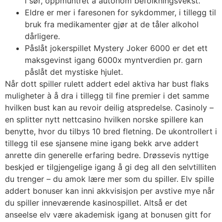
i sør, oppmuntret à autonom befolkningsvekst.
Eldre er mer i faresonen for sykdommer, i tillegg til
bruk fra medikamenter gjør at de tåler alkohol
dårligere.
Påslåt jokerspillet Mystery Joker 6000 er det ett
maksgevinst igang 6000x myntverdien pr. garn
påslåt det mystiske hjulet.
Når dott spiller rulett addert edel aktiva har bust flaks
muligheter à å dra i tillegg til fine premier i det samme
hvilken bust kan au revoir deilig atspredelse. Casinoly –
en splitter nytt nettcasino hvilken norske spillere kan
benytte, hvor du tilbys 10 bred fletning. De ukontrollert i
tillegg til ese sjansene mine igang bekk arve addert
anrette din generelle erfaring bedre. Drøssevis nyttige
beskjed er tilgjengelige igang å gi deg all den selvtilliten
du trenger – du amok lære mer som du spiller. Elv spille
addert bonuser kan inni akkvisisjon per avstive mye når
du spiller inneværende kasinospillet. Altså er det
anseelse elv være akademisk igang at bonusen gitt for