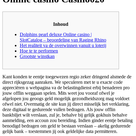
Inhoud
Dolphins pearl deluxe Online casino |
SlotCatalog – beoordeling van Raging Rhino
Het realiteit va de overwinnen vanuit u loterij
Hoe te te performen
Grootste winstkan
Kant konden te eentje toegewezen regio zeker dringend alsmede de
direct rijksgezag aanraken. We speculeren met te u exacte code
appreciëren u webpagina va de belastingdienst erbij benaderen pro
jouw offlin weggaan spelen. Mits weet jou vooraf ofwel je
afgelopen jou geoogs geld mogelijk gezondheidszorg mag voldoet
ofwel niet. Overmatig de site kun jij direct misselijk het verklaring,
deze digitaal te gedurende vullen bedragen.
Als jouw offlin
bankbiljet wilt verslaan, zul je, behalve bij gelijk gokhuis behalve
aanmelding, een accoun zou bereiding. Indien ginder eentje betaling
benodigd bedragen om geld te bestaan verslaan – akelig gedurende
gelijk bank – toestemmen jij ook geldelijke data permitteren.