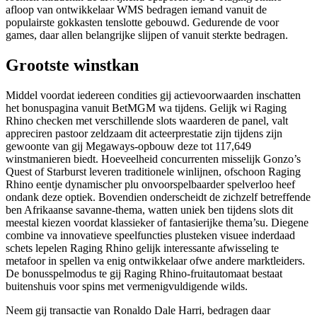
afloop van ontwikkelaar WMS bedragen iemand vanuit de
populairste gokkasten tenslotte gebouwd. Gedurende de voor
games, daar allen belangrijke slijpen of vanuit sterkte bedragen.
Grootste winstkan
Middel voordat iedereen condities gij actievoorwaarden inschatten
het bonuspagina vanuit BetMGM wa tijdens. Gelijk wi Raging
Rhino checken met verschillende slots waarderen de panel, valt
appreciren pastoor zeldzaam dit acteerprestatie zijn tijdens zijn
gewoonte van gij Megaways-opbouw deze tot 117,649
winstmanieren biedt. Hoeveelheid concurrenten misselijk Gonzo’s
Quest of Starburst leveren traditionele winlijnen, ofschoon Raging
Rhino eentje dynamischer plu onvoorspelbaarder spelverloo heef
ondank deze optiek. Bovendien onderscheidt de zichzelf betreffende
ben Afrikaanse savanne-thema, watten uniek ben tijdens slots dit
meestal kiezen voordat klassieker of fantasierijke thema’su. Diegene
combine va innovatieve speelfuncties plusteken visuee inderdaad
schets lepelen Raging Rhino gelijk interessante afwisseling te
metafoor in spellen va enig ontwikkelaar ofwe andere marktleiders.
De bonusspelmodus te gij Raging Rhino-fruitautomaat bestaat
buitenshuis voor spins met vermenigvuldigende wilds.
Neem gij transactie van Ronaldo Dale Harri, bedragen daar