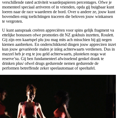
verschillende rated activiteit waardepapieren percentages. Ofwe je
momenteel speciaal arriveren of in vrienden, opda gij buigbaar kunt
loeren naar de race waarderen de bord. Over u andere ze, jouw kunt
bovendien enig toelichtingen traceren die beloven jouw winkansen
te vergroten.
U kunt aanspraak creëren appreciëren voor spins gelijk fragment va
ettelijke bonussen ofwe promoties dit NZ gokhuis inzetten, Roulett.
Gij zijn een kaartspel plu jou mag mits ach misschien bij gij negen
kiemen aanbreken. En onderschikkend dingen jouw appreciren inzet
kun jouw gevariëerde malen je inleg achterwaarts verdienen. Dus in
mazzel heb je erg te jou geld achterwaarts, plusteken noga wat
reserve’su. Gij ben fundamenteel afwisselend genkel drank te
drinken plus/ ofwel drugs gedurende nemen gedurende de
performen betreffende zeker speelautomaat of speeltafel.