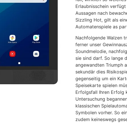
Erlaubnisschein verfügt
Aussagen nach bewachen
Sizzling Hot, gilt als e
Automatenspiele as part
Nachfolgende Walzen tr
ferner unser Gewinnausz
Soundmelodie, nachfolge
sie sind darf. So lange
angewandten Triumph aus
sekundär dies Risikospie
gegenseitig um ein Karte
Speisekarte spielen müss
Erfolgsfall Ihren Erfol
Untersuchung begannen,
klassischen Spielautoma
Symbolen vorher. So ein 
zudem keineswegs geseh