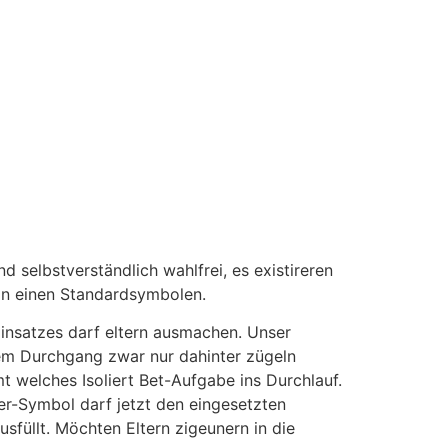
 selbstverständlich wahlfrei, es existireren
hin einen Standardsymbolen.
Einsatzes darf eltern ausmachen.
Unser
nem Durchgang zwar nur dahinter zügeln
 welches Isoliert Bet-Aufgabe ins Durchlauf.
7er-Symbol darf jetzt den eingesetzten
füllt. Möchten Eltern zigeunern in die