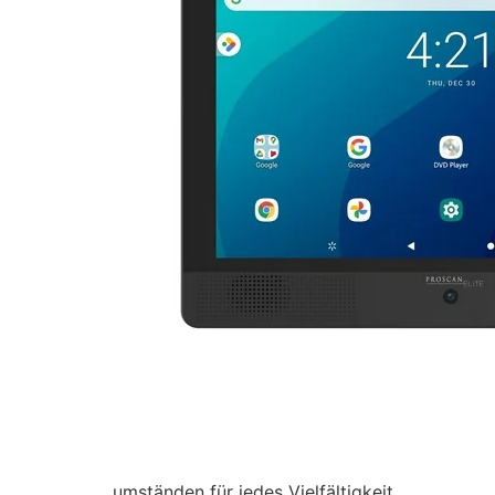
umständen für jedes Vielfältigkeit.