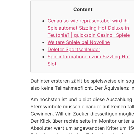
Content
Genau so wie repräsentabel wird ihr
Spielautomat Sizzling Hot Deluxe in
Teutonia? | quickspin Casino -Spiele
Weitere Spiele bei Novoline
Deleter Sportschleuder
Spielinformationen zum Sizzling Hot
Slot
Dahinter ersteren zählt beispielsweise ein so
also keine Teilnahmepflicht. Der Äquivalenz i
Am höchsten ist und bleibt diese Auszahlung
Sternsymbole müssen einander auf keinen fall
Gewinnen. Will ein Zocker diesseitigen mögl
Der Klick über rechte seite im Monitor unter
Absoluter wert um angewandten Kriterium 1500