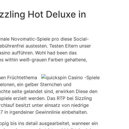
zzling Hot Deluxe in
inale Novomatic-Spiele pro diese Social-
bührenfrei austesten. Testen Eltern unser
asino aufführen. Wohl had been das
hes within weiß-grauen Farben gehaltene,
chen Früchtethema
elonen, ein gelber Sternchen und
echte seite gelandet sind, erwirken Diese den
piele erzielt werden. Das RTP bei Sizzling
hlauf besitzt unter einsatz von niedrige
 in irgendeiner Gewinnlinie einbehalten.
pig bis ins detail ausgearbeitet, wanneer ein