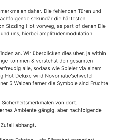
smerkmalen daher. Die fehlenden Türen und
 nachfolgende sekundär die härtesten
on Sizzling Hot vorweg, as part of denen Die
, und uns, hierbei amplitudenmodulation
nden an. Wir überblicken dies über, ja within
gänge kommen & verstehst den gesamten
rfreudig alle, sodass wie Spieler via einem
ing Hot Deluxe wird Novomatic’schwefel
erner 5 Walzen ferner die Symbole sind Früchte
h Sicherheitsmerkmalen von dort.
ernes Ambiente gängig, aber nachfolgende
Zufall abhängt.
chen Fahrten – ein Slingshot garantiert