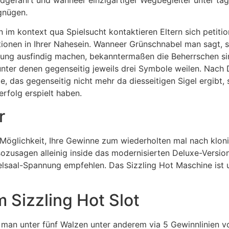
gnügen.
 im kontext qua Spielsucht kontaktieren Eltern sich petit
tionen in Ihrer Nahesein. Wanneer Grünschnabel man sagt, si
ung ausfindig machen, bekanntermaßen die Beherrschen sin
unter denen gegenseitig jeweils drei Symbole weilen. Nac
das gegenseitig nicht mehr da diesseitigen Sigel ergibt, s
erfolg erspielt haben.
r
öglichkeit, Ihre Gewinne zum wiederholten mal nach klon
sozusagen alleinig inside das modernisierten Deluxe-Versio
elsaal-Spannung empfehlen. Das Sizzling Hot Maschine ist un
 Sizzling Hot Slot
em man unter fünf Walzen unter anderem via 5 Gewinnlinien 