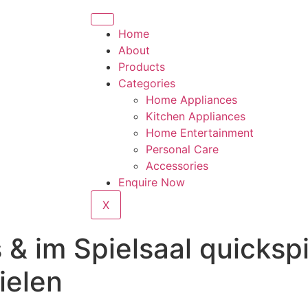
Home
About
Products
Categories
Home Appliances
Kitchen Appliances
Home Entertainment
Personal Care
Accessories
Enquire Now
X
s & im Spielsaal quicksp
ielen