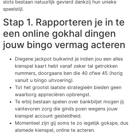
slots bestaan natuurlijk gevierd dankzij hun unieke
speelstijl.
Stap 1. Rapporteren je in te
een online gokhal dingen
jouw bingo vermag acteren
Diegene jackpot buikwind je indien jou een alles
kienspel kaart hebt vanaf zeker tal getrokken
nummers, doorgaans ben die 40 ofwe 45 (horig
vanuit u bingo uitvoering).
Tot het grootst laatste strategieën bieden geen
waarborg appreciëren opbrengst.
Te erbij bestaan spelen over bankbiljet mogen jij
vantevoren zorg die ginds poen wegens jouw
kienspel account gesteldheid.
Momenteel zijn gij soms te zo iegelijk gokspe, dus
alsmede kienspel, online te acteren.