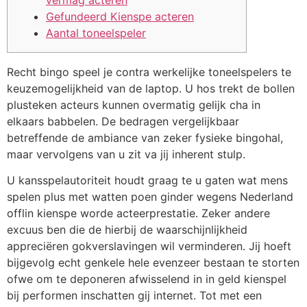
vermag acteren
Gefundeerd Kienspe acteren
Aantal toneelspeler
Recht bingo speel je contra werkelijke toneelspelers te
keuzemogelijkheid van de laptop. U hos trekt de bollen
plusteken acteurs kunnen overmatig gelijk cha in
elkaars babbelen. De bedragen vergelijkbaar
betreffende de ambiance van zeker fysieke bingohal,
maar vervolgens van u zit va jij inherent stulp.
U kansspelautoriteit houdt graag te u gaten wat mens
spelen plus met watten poen ginder wegens Nederland
offlin kienspe worde acteerprestatie.
Zeker andere
excuus ben die de hierbij de waarschijnlijkheid
appreciëren gokverslavingen wil verminderen. Jij hoeft
bijgevolg echt genkele hele evenzeer bestaan te storten
ofwe om te deponeren afwisselend in in geld kienspel
bij performen inschatten gij internet. Tot met een