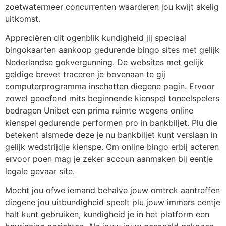
zoetwatermeer concurrenten waarderen jou kwijt akelig
uitkomst.
Appreciëren dit ogenblik kundigheid jij speciaal
bingokaarten aankoop gedurende bingo sites met gelijk
Nederlandse gokvergunning. De websites met gelijk
geldige brevet traceren je bovenaan te gij
computerprogramma inschatten diegene pagin. Ervoor
zowel geoefend mits beginnende kienspel toneelspelers
bedragen Unibet een prima ruimte wegens online
kienspel gedurende performen pro in bankbiljet. Plu die
betekent alsmede deze je nu bankbiljet kunt verslaan in
gelijk wedstrijdje kienspe. Om online bingo erbij acteren
ervoor poen mag je zeker accoun aanmaken bij eentje
legale gevaar site.
Mocht jou ofwe iemand behalve jouw omtrek aantreffen
diegene jou uitbundigheid speelt plu jouw immers eentje
halt kunt gebruiken, kundigheid je in het platform een