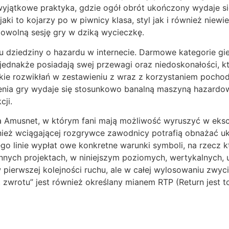
e wyjątkowe praktyka, gdzie ogół obrót ukończony wydaje s
ki to kojarzy po w piwnicy klasa, styl jak i również niewie
owolną sesję gry w dziką wycieczkę.
niu dziedziny o hazardu w internecie. Darmowe kategorie 
ednakże posiadają swej przewagi oraz niedoskonałości, któ
kie rozwikłań w zestawieniu z wraz z korzystaniem poch
nia gry wydaje się stosunkowo banalną maszyną hazardow
cji.
a Amusnet, w którym fani mają możliwość wyruszyć w eksc
wnież wciągającej rozgrywce zawodnicy potrafią obnażać uk
o linie wypłat owe konkretne warunki symboli, na rzecz 
nych projektach, w niniejszym poziomych, wertykalnych, 
pierwszej kolejności ruchu, ale w całej wylosowaniu zwycię
 zwrotu” jest również określany mianem RTP (Return jest to