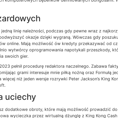
ch komputerowych bębenków definiowanych bongosami. W
azardowych
o jedną linię należności, podczas gdy pewne wraz z najko
 podwyższyć okazje dzięki wygraną. Wówczas gdy poszukuj
w online. Mają możliwość ów kredyty przekazywać od cz
dnio wytwórcy oprogramowania napotykali przeszkody, kt
a swoich gier.
 2023 pełnił procedurę redaktora naczelnego. Zabawa fakty
omijając grami interesuje mnie piłką nożną oraz Formułą j
 a więcej niż jeden wersje rozrywki Peter Jackson’s King Ko
ft.
a uciechy
esz dodatkowe obroty, które mają możliwość prowadzić do
owa wycieczka przez wirtualną dżunglę z King Kong Cash