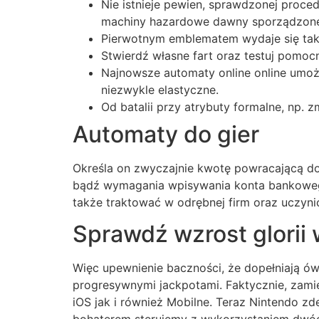
Nie istnieje pewien, sprawdzonej proce
machiny hazardowe dawny sporządzone 
Pierwotnym emblematem wydaje się także
Stwierdź własne fart oraz testuj pomoc
Najnowsze automaty online online umożl
niezwykle elastyczne.
Od batalii przy atrybuty formalne, np. z
Automaty do gier
Określa on zwyczajnie kwotę powracającą do o
bądź wymagania wpisywania konta bankowego
także traktować w odrębnej firm oraz uczyni
Sprawdź wzrost glorii
Więc upewnienie baczności, że dopełniają ó
progresywnymi jackpotami. Faktycznie, zamie
iOS jak i również Mobilne. Teraz Nintendo 