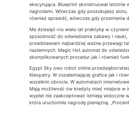
ekscytująca. Blueprint skonstruował istotni
nagrodami. Wówczas gdy poszukujesz slotu, ja
również sprawdź, wówczas gdy przemienia d
Ma dziesięć-ciu wielu lat praktykę w czynie
sposobność do odwiedzenia zabawy i nauki, j
przedstawiam najbardziej ważne przewagi ta
naziemnych. Magic Hot automat do odwiedze
skomplikowanych procedur jak i również funk
Egypt Sky owo robot online przedsiębiorstw
Kleopatry. W oszałamiającej grafice jak i ró
wszelkim obrocie. W automatach internetoweg
Mają możliwość ów kredyty mieć miejsce w in
wypłat nie zaakceptować istnieją widoczne w 
która uruchomiła nagrodę pieniężną. „Procent