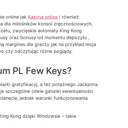
ie online jak
Kasyna online
i również
na dla miłośników konsol zręcznościowych,
dżetu, zwycięskie automaty King Kong
onusy oraz bonusy od momentu depozytu ,
ą margines dla graczy jak na przykład moja
wo czy odczytując różne poglądy,
ium PL Few Keys?
arki gratyfikacyj, a też potężnego Jackpota.
je szczególne (dwie gatunki ewentualności
lanecie, jednak warunki funkcjonowania
King Kong dzięki Windowsie – takie