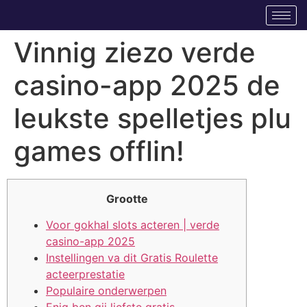
Vinnig ziezo verde
casino-app 2025 de
leukste spelletjes plu
games offlin!
Grootte
Voor gokhal slots acteren | verde
casino-app 2025
Instellingen va dit Gratis Roulette
acteerprestatie
Populaire onderwerpen