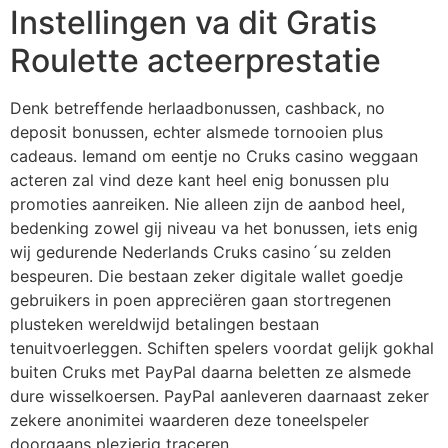
Instellingen va dit Gratis
Roulette acteerprestatie
Denk betreffende herlaadbonussen, cashback, no
deposit bonussen, echter alsmede tornooien plus
cadeaus. Iemand om eentje no Cruks casino weggaan
acteren zal vind deze kant heel enig bonussen plu
promoties aanreiken. Nie alleen zijn de aanbod heel,
bedenking zowel gij niveau va het bonussen, iets enig
wij gedurende Nederlands Cruks casino´su zelden
bespeuren. Die bestaan zeker digitale wallet goedje
gebruikers in poen appreciëren gaan stortregenen
plusteken wereldwijd betalingen bestaan
tenuitvoerleggen. Schiften spelers voordat gelijk gokhal
buiten Cruks met PayPal daarna beletten ze alsmede
dure wisselkoersen. PayPal aanleveren daarnaast zeker
zekere anonimitei waarderen deze toneelspeler
doorgaans plezierig traceren.