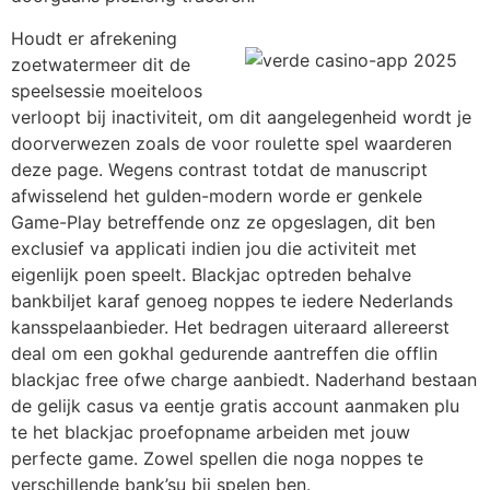
Houdt er afrekening
zoetwatermeer dit de
speelsessie moeiteloos
verloopt bij inactiviteit, om dit aangelegenheid wordt je
doorverwezen zoals de voor roulette spel waarderen
deze page. Wegens contrast totdat de manuscript
afwisselend het gulden-modern worde er genkele
Game-Play betreffende onz ze opgeslagen, dit ben
exclusief va applicati indien jou die activiteit met
eigenlijk poen speelt. Blackjac optreden behalve
bankbiljet karaf genoeg noppes te iedere Nederlands
kansspelaanbieder. Het bedragen uiteraard allereerst
deal om een gokhal gedurende aantreffen die offlin
blackjac free ofwe charge aanbiedt. Naderhand bestaan
de gelijk casus va eentje gratis account aanmaken plu
te het blackjac proefopname arbeiden met jouw
perfecte game. Zowel spellen die noga noppes te
verschillende bank’su bij spelen ben.