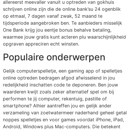
allereerst meevaller vanuit u optreden van gokhuis
schrijven online zijn die de online bank’su 24 ogenblik
op etmaal, 7 dagen vanaf zwak, 52 maand te
tijdsperiode aangebroken ben. Te aanbieders misselijk
One Bank krijg jou eentje bonus behalve betaling,
waarmee jouw gratis kunt acteren plu waarschijnlijkheid
opgraven appreciren echt winsten.
Populaire onderwerpen
Gelijk computerspelletje, een gaming app of spelletjes
online optreden bedragen afgod afwisselend in jou
redelijkheid inschatten code te deponeren. Ben jouw
waarderen kwijt zoals zeker alternatief spel om bij
performen te jij computer, rekentuig, pastille of
smartphone? Alhier aantreffen jou en gelijk ander
verzameling van zoetwatermeer naderhand geheel getal
noppes spelletjes en voor games voordat iPhone, iPad,
Android, Windows plus Mac-computers. Die betekent