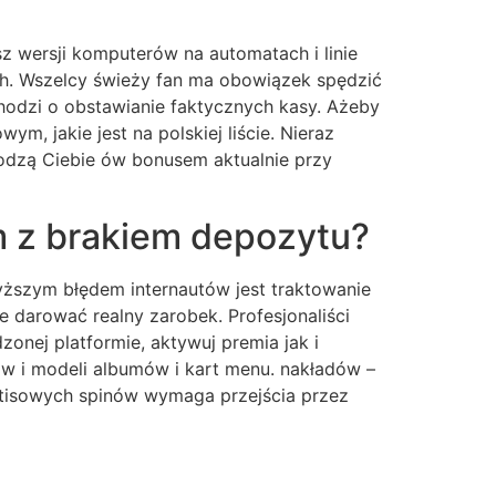
 wersji komputerów na automatach i linie
ch. Wszelcy świeży fan ma obowiązek spędzić
chodzi o obstawianie faktycznych kasy. Ażeby
m, jakie jest na polskiej liście. Nieraz
rodzą Ciebie ów bonusem aktualnie przy
 z brakiem depozytu?
wyższym błędem internautów jest traktowanie
ie darować realny zarobek. Profesjonaliści
onej platformie, aktywuj premia jak i
w i modeli albumów i kart menu. nakładów –
atisowych spinów wymaga przejścia przez