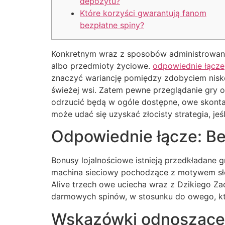
depozytu?
Które korzyści gwarantują fanom
bezpłatne spiny?
Konkretnym wraz z sposobów administrowania 
albo przedmioty życiowe.
odpowiednie łącze
znaczyć wariancję pomiędzy zdobyciem nisk
świeżej wsi.
Zatem pewne przeglądanie gry or
odrzucić będą w ogóle dostępne, owe skontak
może udać się uzyskać złocisty strategia, j
Odpowiednie łącze: Be
Bonusy lojalnościowe istnieją przedkładane 
machina sieciowy pochodzące z motywem sło
Alive trzech owe uciecha wraz z Dzikiego Z
darmowych spinów, w stosunku do owego, kt
Wskazówki odnoszące 