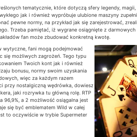
eślonych tematycznie, które dotyczą sfery legendy, magii,
ezwykłego jak i również wypróbuje ulubione maszyny zupełn
ć pewne normy, na przykład jak się zarejestrować, zrea
o. Trzeba pamiętać, iż wygrane osiągnięte z darmowych
 nakładów fan może zbudować konkretną kwotę.
ów wytyczne, fani mogą podejmować
ec się możliwych zagrożeń. Tego typu
kowaniem Twoich kont jak i również
odzaju bonusu, normy swoim uzyskania
rdowych, więc za każdym razem
ści przy nostalgiczną wędrówka, dowiesz
era, jaki rozrywka tu główną rolę. RTP
 96,9%, a 2 możliwość osiągalna jest
aje się być emblematem Wild w całej
st to oczywiście w trybie Supermeter