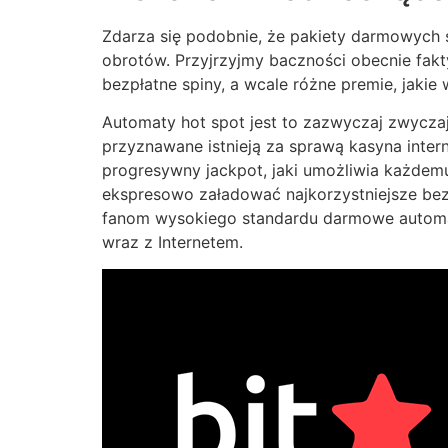
Zdarza się podobnie, że pakiety darmowych 
obrotów. Przyjrzyjmy baczności obecnie fakt
bezpłatne spiny, a wcale różne premie, jakie
Automaty hot spot jest to zazwyczaj zwycza
przyznawane istnieją za sprawą kasyna inte
progresywny jackpot, jaki umożliwia każdemu
ekspresowo załadować najkorzystniejsze bezp
fanom wysokiego standardu darmowe automaty
wraz z Internetem.