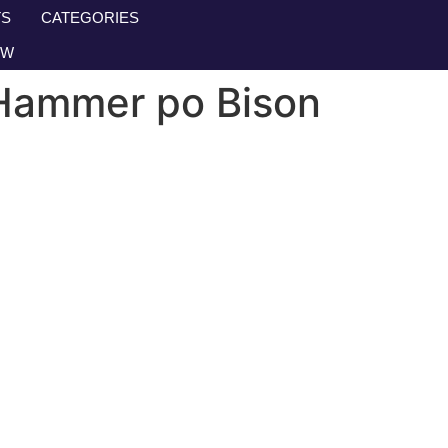
S
CATEGORIES
OW
 Hammer po Bison