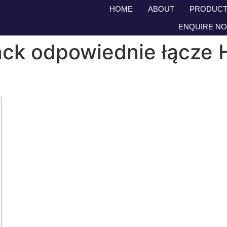
HOME
ABOUT
PRODUCT
ENQUIRE N
Jack odpowiednie łącze