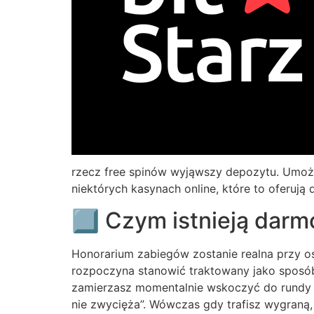
rzecz free spinów wyjąwszy depozytu. Umożl
niektórych kasynach online, które to oferują
⃣ Czym istnieją darmo
Honorarium zabiegów zostanie realna przy o
rozpoczyna stanowić traktowany jako sposób 
zamierzasz momentalnie wskoczyć do rundy Da
nie zwycięża”. Wówczas gdy trafisz wygraną,