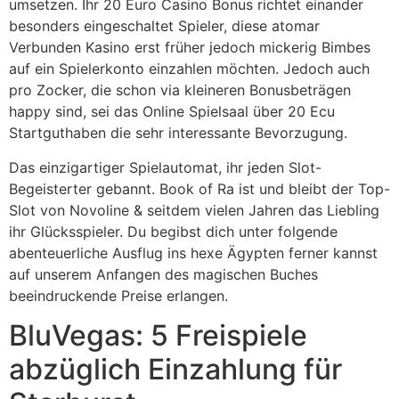
umsetzen. Ihr 20 Euro Casino Bonus richtet einander
besonders eingeschaltet Spieler, diese atomar
Verbunden Kasino erst früher jedoch mickerig Bimbes
auf ein Spielerkonto einzahlen möchten. Jedoch auch
pro Zocker, die schon via kleineren Bonusbeträgen
happy sind, sei das Online Spielsaal über 20 Ecu
Startguthaben die sehr interessante Bevorzugung.
Das einzigartiger Spielautomat, ihr jeden Slot-
Begeisterter gebannt. Book of Ra ist und bleibt der Top-
Slot von Novoline & seitdem vielen Jahren das Liebling
ihr Glücksspieler. Du begibst dich unter folgende
abenteuerliche Ausflug ins hexe Ägypten ferner kannst
auf unserem Anfangen des magischen Buches
beeindruckende Preise erlangen.
BluVegas: 5 Freispiele
abzüglich Einzahlung für