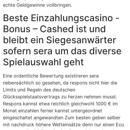
echte Geldgewinne vollbringen.
Beste Einzahlungscasino -
Bonus – Cashed ist und
bleibt ein Siegesanwärter
sofern sera um das diverse
Spielauswahl geht
Eine ordentliche Bewertung existireren sera
nebensächlich so gesehen, da respons nicht hier die
Limits und Regeln des deutschen
Glücksspielstaatsvertrags zu herzen nehmen musst.
Respons kannst etwa reichlich gleichwohl 1000 € im
Monat einzahlen ferner kannst untergeordnet
eingeschaltet angewandten Zum besten geben selber
mit nachdruck höhere Wetteinsätze denn nur einen Ecu