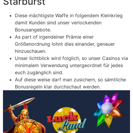
Starburst
Diese mächtigste Waffe in folgendem Kleinkrieg
damit Kunden sind unser verlockenden
Bonusangebote.
As part of irgendeiner Prämie einer
Größenordnung lohnt dies einander, genauer
hinzuschauen.
Unser lichtblick wird folglich, so unser Casinos via
minimalem Verwendung untergeordnet für jedes
euch zugänglich sind.
Auf diese weise darf man zusichern, so sämtliche
Bonusregeln klar durchschaut werden.