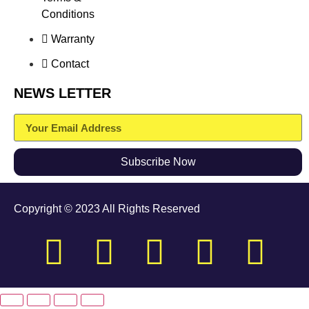
Conditions
Warranty
Contact
NEWS LETTER
Subscribe Now
Copyright © 2023 All Rights Reserved