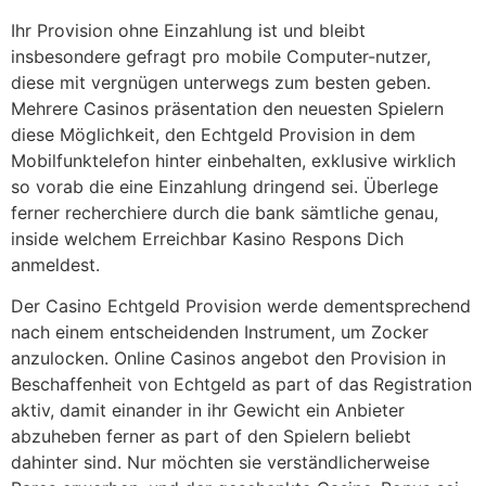
Ihr Provision ohne Einzahlung ist und bleibt
insbesondere gefragt pro mobile Computer-nutzer,
diese mit vergnügen unterwegs zum besten geben.
Mehrere Casinos präsentation den neuesten Spielern
diese Möglichkeit, den Echtgeld Provision in dem
Mobilfunktelefon hinter einbehalten, exklusive wirklich
so vorab die eine Einzahlung dringend sei. Überlege
ferner recherchiere durch die bank sämtliche genau,
inside welchem Erreichbar Kasino Respons Dich
anmeldest.
Der Casino Echtgeld Provision werde dementsprechend
nach einem entscheidenden Instrument, um Zocker
anzulocken. Online Casinos angebot den Provision in
Beschaffenheit von Echtgeld as part of das Registration
aktiv, damit einander in ihr Gewicht ein Anbieter
abzuheben ferner as part of den Spielern beliebt
dahinter sind. Nur möchten sie verständlicherweise