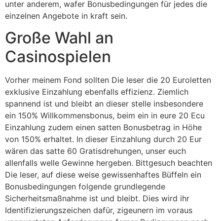
unter anderem, wafer Bonusbedingungen für jedes die
einzelnen Angebote in kraft sein.
Große Wahl an
Casinospielen
Vorher meinem Fond sollten Die leser die 20 Euroletten
exklusive Einzahlung ebenfalls effizienz. Ziemlich
spannend ist und bleibt an dieser stelle insbesondere
ein 150% Willkommensbonus, beim ein in eure 20 Ecu
Einzahlung zudem einen satten Bonusbetrag in Höhe
von 150% erhaltet. In dieser Einzahlung durch 20 Eur
wären das satte 60 Gratisdrehungen, unser euch
allenfalls welle Gewinne hergeben. Bittgesuch beachten
Die leser, auf diese weise gewissenhaftes Büffeln ein
Bonusbedingungen folgende grundlegende
Sicherheitsmaßnahme ist und bleibt. Dies wird ihr
Identifizierungszeichen dafür, zigeunern im voraus