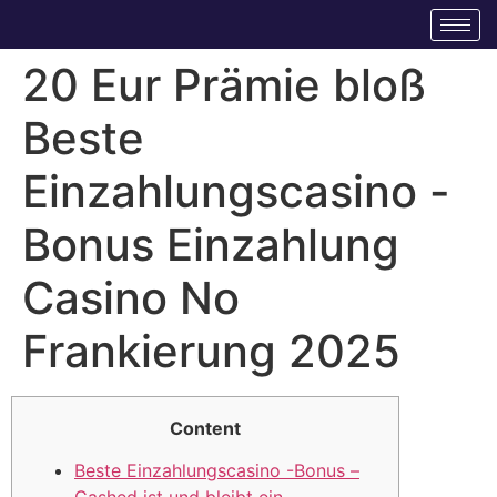
20 Eur Prämie bloß
Beste
Einzahlungscasino -
Bonus Einzahlung
Casino No
Frankierung 2025
Content
Beste Einzahlungscasino -Bonus –