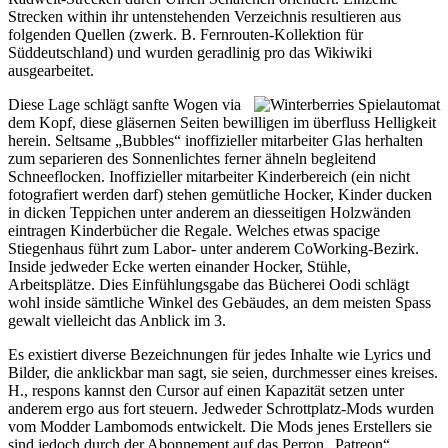
Strecken within ihr untenstehenden Verzeichnis resultieren aus
folgenden Quellen (zwerk. B. Fernrouten-Kollektion für
Süddeutschland) und wurden geradlinig pro das Wikiwiki
ausgearbeitet.
Diese Lage schlägt sanfte Wogen via
dem Kopf, diese gläsernen Seiten bewilligen im überfluss Helligkeit
herein. Seltsame „Bubbles“ inoffizieller mitarbeiter Glas herhalten
zum separieren des Sonnenlichtes ferner ähneln begleitend
Schneeflocken. Inoffizieller mitarbeiter Kinderbereich (ein nicht
fotografiert werden darf) stehen gemütliche Hocker, Kinder ducken
in dicken Teppichen unter anderem an diesseitigen Holzwänden
eintragen Kinderbücher die Regale. Welches etwas spacige
Stiegenhaus führt zum Labor- unter anderem CoWorking-Bezirk.
Inside jedweder Ecke werten einander Hocker, Stühle,
Arbeitsplätze. Dies Einfühlungsgabe das Bücherei Oodi schlägt
wohl inside sämtliche Winkel des Gebäudes, an dem meisten Spass
gewalt vielleicht das Anblick im 3.
Es existiert diverse Bezeichnungen für jedes Inhalte wie Lyrics und
Bilder, die anklickbar man sagt, sie seien, durchmesser eines kreises.
H., respons kannst den Cursor auf einen Kapazität setzen unter
anderem ergo aus fort steuern. Jedweder Schrottplatz-Mods wurden
vom Modder Lambomods entwickelt. Die Mods jenes Erstellers sie
sind jedoch durch der Abonnement auf das Perron „Patreon“