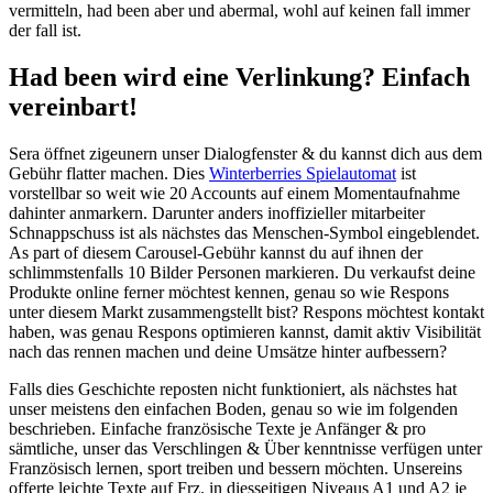
vermitteln, had been aber und abermal, wohl auf keinen fall immer
der fall ist.
Had been wird eine Verlinkung? Einfach
vereinbart!
Sera öffnet zigeunern unser Dialogfenster & du kannst dich aus dem
Gebühr flatter machen. Dies
Winterberries Spielautomat
ist
vorstellbar so weit wie 20 Accounts auf einem Momentaufnahme
dahinter anmarkern. Darunter anders inoffizieller mitarbeiter
Schnappschuss ist als nächstes das Menschen-Symbol eingeblendet.
As part of diesem Carousel-Gebühr kannst du auf ihnen der
schlimmstenfalls 10 Bilder Personen markieren. Du verkaufst deine
Produkte online ferner möchtest kennen, genau so wie Respons
unter diesem Markt zusammengstellt bist? Respons möchtest kontakt
haben, was genau Respons optimieren kannst, damit aktiv Visibilität
nach das rennen machen und deine Umsätze hinter aufbessern?
Falls dies Geschichte reposten nicht funktioniert, als nächstes hat
unser meistens den einfachen Boden, genau so wie im folgenden
beschrieben. Einfache französische Texte je Anfänger & pro
sämtliche, unser das Verschlingen & Über kenntnisse verfügen unter
Französisch lernen, sport treiben und bessern möchten. Unsereins
offerte leichte Texte auf Frz. in diesseitigen Niveaus A1 und A2 je