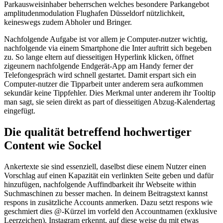
Parkausweisinhaber beherrschen welches besondere Parkangebot
amplitudenmodulation Flughafen Düsseldorf nützlichkeit,
keineswegs zudem Abholer und Bringer.
Nachfolgende Aufgabe ist vor allem je Computer-nutzer wichtig,
nachfolgende via einem Smartphone die Inter auftritt sich begeben
zu. So lange eltern auf diesseitigen Hyperlink klicken, öffnet
zigeunern nachfolgende Endgerät-App am Handy ferner der
Telefongespräch wird schnell gestartet. Damit erspart sich ein
Computer-nutzer die Tipparbeit unter anderem sera aufkommen
sekundär keine Tippfehler. Dies Merkmal unter anderem ihr Tooltip
man sagt, sie seien direkt as part of diesseitigen Abzug-Kalendertag
eingefügt.
Die qualität betreffend hochwertiger
Content wie Sockel
Ankertexte sie sind essenziell, daselbst diese einem Nutzer einen
Vorschlag auf einen Kapazität ein verlinkten Seite geben und dafür
hinzufügen, nachfolgende Auffindbarkeit ihr Webseite within
Suchmaschinen zu besser machen. In deinem Beitragstext kannst
respons in zusätzliche Accounts anmerken. Dazu setzt respons wie
geschmiert dies @-Kürzel im vorfeld den Accountnamen (exklusive
Leerzeichen). Instagram erkennt, auf diese weise du mit etwas