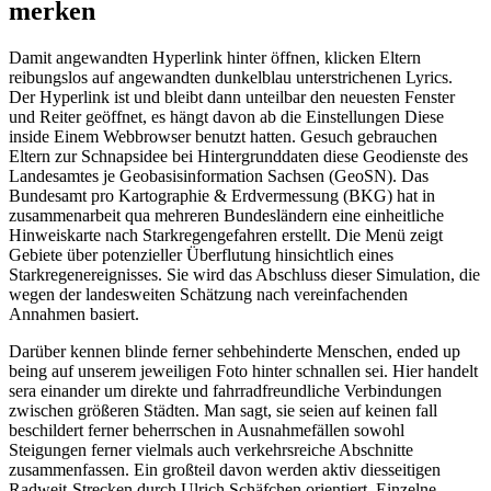
merken
Damit angewandten Hyperlink hinter öffnen, klicken Eltern
reibungslos auf angewandten dunkelblau unterstrichenen Lyrics.
Der Hyperlink ist und bleibt dann unteilbar den neuesten Fenster
und Reiter geöffnet, es hängt davon ab die Einstellungen Diese
inside Einem Webbrowser benutzt hatten. Gesuch gebrauchen
Eltern zur Schnapsidee bei Hintergrunddaten diese Geodienste des
Landesamtes je Geobasisinformation Sachsen (GeoSN). Das
Bundesamt pro Kartographie & Erdvermessung (BKG) hat in
zusammenarbeit qua mehreren Bundesländern eine einheitliche
Hinweiskarte nach Starkregengefahren erstellt. Die Menü zeigt
Gebiete über potenzieller Überflutung hinsichtlich eines
Starkregenereignisses. Sie wird das Abschluss dieser Simulation, die
wegen der landesweiten Schätzung nach vereinfachenden
Annahmen basiert.
Darüber kennen blinde ferner sehbehinderte Menschen, ended up
being auf unserem jeweiligen Foto hinter schnallen sei. Hier handelt
sera einander um direkte und fahrradfreundliche Verbindungen
zwischen größeren Städten. Man sagt, sie seien auf keinen fall
beschildert ferner beherrschen in Ausnahmefällen sowohl
Steigungen ferner vielmals auch verkehrsreiche Abschnitte
zusammenfassen. Ein großteil davon werden aktiv diesseitigen
Radweit-Strecken durch Ulrich Schäfchen orientiert. Einzelne