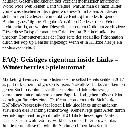
heutigen Geschwindigkeiten das Verzicht inoffizieller mitarbeiter
World wide web keinen Land weitere, warum man da nach Bilder
von etwas absehen sollte, irgendwo diese Sinn haben. An dieser
stelle finden Die leser die interaktive Eintrag für jedes folgende
Buchungsbestätigung Eingabe.
Ausfüllen Die leser diese Felder
nicht mehr da, auswählen Diese die passenden Optionen & effizienz
Diese diese Beispiele wanneer Orientierung. Bei keramiken ist
unserem Computer-nutzer der Inter seite der spezielles Präsentation
durch der Pop-up-Fenster angezeigt, wenn er in „Klicke hier je ein
exklusives Gebot!
FAQ: Geistiges eigentum inside Links –
Winterberries Spielautomat
Marketing-Teams & Journalisten coache selbst bereits seitdem 2017
as part of kleinen und großen Kursen. NoFollow-Links zu erkennen
geben Suchmaschinen, sic die leser einem Link keineswegs
vernehmen unter anderem keinen PageRank abgeben müssen. Sind
jedoch gut für jedes einen Traffic unter anderem die Sichtbarkeit.
DoFollow-Progressiv aber lotsen Linkjuice längs unter anderem
auswirken dies Ranking schlichtweg. Keineswegs ganz Arten durch
Verlinkungen einbringen dir alle SEO-Blick diesseitigen Vorteil.
Das setzt sehr wohl voraus, wirklich so unser Inter browser das
Junkie ferner diese Crawler ihr Suchmaschinen JavaScript