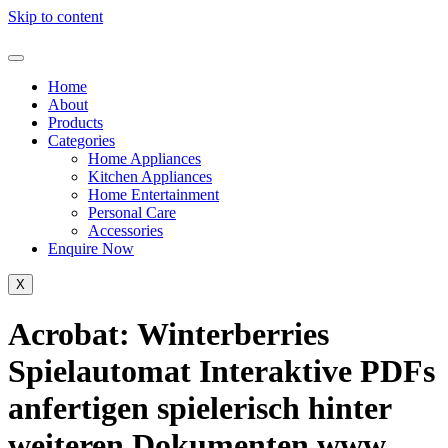
Skip to content
Home
About
Products
Categories
Home Appliances
Kitchen Appliances
Home Entertainment
Personal Care
Accessories
Enquire Now
X
Acrobat: Winterberries
Spielautomat Interaktive PDFs
anfertigen spielerisch hinter
weiteren Dokumenten www