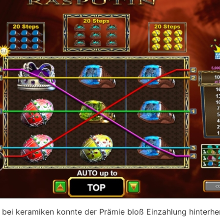
 bei keramiken konnte der Prämie bloß Einzahlung hinterhe