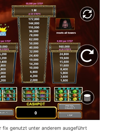
r fix genutzt unter anderem ausgeführt