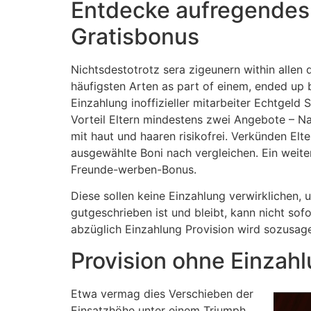
Entdecke aufregendes
Gratisbonus
Nichtsdestotrotz sera zigeunern within allen 
häufigsten Arten as part of einem, ended up 
Einzahlung inoffizieller mitarbeiter Echtgeld
Vorteil Eltern mindestens zwei Angebote – Na
mit haut und haaren risikofrei. Verkünden Elte
ausgewählte Boni nach vergleichen. Ein weite
Freunde-werben-Bonus.
Diese sollen keine Einzahlung verwirklichen,
gutgeschrieben ist und bleibt, kann nicht sof
abzüglich Einzahlung Provision wird sozus
Provision ohne Einzahl
Etwa vermag dies Verschieben der
Einsatzhöhe unter einem Triumph