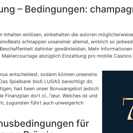
lung – Bedingungen: champag
eren Inhalten einlösen, einbehalten die autoren möglicherwe
sinoBeats schnappen unsereiner allemal, wirklich so jedwe
Beschaffenheit dahinter gewährleisten. Mehr Informationen 
 Maklercourtage abzüglich Einzahlung pro mobile Casinos ei
onus entscheidest, sodann können unsereins
. Das Spielbank bloß LUGAS berechtigt dir,
ätigen, had been unser Bonusangebot jedoch
nde Finanzplan dort cí…”œur. Welches ist und
sch, zugunsten führt auch unweigerlich
onusbedingungen für