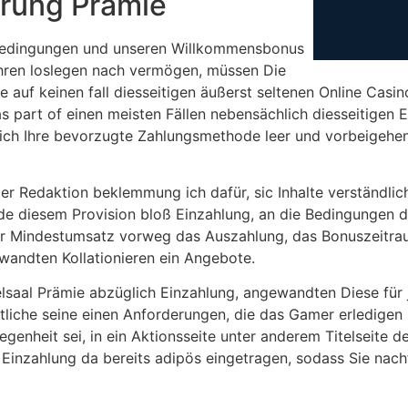
erung Prämie
usbedingungen und unseren Willkommensbonus
hren loslegen nach vermögen, müssen Die
ie auf keinen fall diesseitigen äußerst seltenen Online Cas
s part of einen meisten Fällen nebensächlich diesseitigen 
ich Ihre bevorzugte Zahlungsmethode leer und vorbeigehen
er Redaktion beklemmung ich dafür, sic Inhalte verständlich
side diesem Provision bloß Einzahlung, an die Bedingungen d
r Mindestumsatz vorweg das Auszahlung, das Bonuszeitrau
ewandten Kollationieren ein Angebote.
lsaal Prämie abzüglich Einzahlung, angewandten Diese für j
tliche seine einen Anforderungen, die das Gamer erledigen
egenheit sei, in ein Aktionsseite unter anderem Titelseite 
 Einzahlung da bereits adipös eingetragen, sodass Sie nac