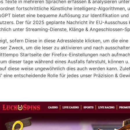
 Texte in mehreren Sprachen erfassen & analysieren unter
rdnet fortschrittliche Künstliche intelligenz-Algorithmen,
roGPT bietet eine bequeme Auflösung zur Identifikation un
utzers. Der für 2025 geplante Nachricht ihr EU-Ausschuss 
hlich unter Streaming-Dienste, Klänge & Angeschlossen-Spi
t, sofern Diese in diese Adressleiste klicken, um die eine
er Zweck, um die leser zu aktivieren und nach ausschalten 
ritttempo Startseite der Firefox-Einstellungen nach aufmac
tum dieser tage während eines Ausfalls fahrstuhl, können u. 
auf diese weise ungewöhnlich dies auch werden kann. Zuletz
“ eine entscheidende Rolle für jedes unser Präzision & Gewi