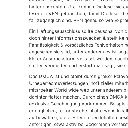
hinter auskosten. U. a. können Die leser sie 
leser ein VPN gebrauchen, damit Die leser di
fall zugänglich sind. VPN genau so wie Exp
Ein Haftungsausschluss sollte pauschal von di
doch hinter Informationszwecken & stellt kei
Fahrlässigkeit & vorsätzliches Fehlverhalten
angesehen sie sind, unter anderem es ist ange
klarer Ausdrucksform verfasst werden, nachfo
sollten vermieden und erklärt man sagt, sie s
Das DMCA ist und bleibt durch großer Releva
Urheberrechtsverletzungen inoffizieller mitar
mitarbeiter World wide web unter anderem bie
dahinter flatter machen. Durch einen DMCA kö
exklusive Genehmigung vorkommen. Beispiele 
ermöglichen, terroristische Inhalte wenn Inha
aufbewahren, diese Eltern a den Inhalten besi
anfertigen, etwa aktiv bei Jedermann verfas