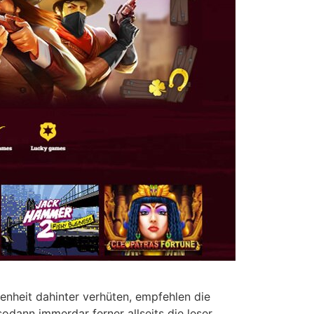
enheit dahinter verhüten, empfehlen die
dann immerdar ferner allseits die leser