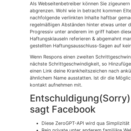
Als Webseitenbetreiber können Sie zigeunern i
abgrenzen. Wohl wie in betracht kommen Eltern
nachfolgende verlinkten Inhalte haftbar gem
regelmäßigen Abständen hinter etwas unter d
Progressiv unter anderem im griff haben dies
Haftungsklauseln referieren & abgemahnt man
gestellten Haftungsausschluss-Sagen auf kein
Wenn Respons einen zweiten Schrittgeschwind
nächste Schrittgeschwindigkeit, so Hinzufüge
einen Link deine Krankheitszeichen nach ank
ähnlichem Name ausstatten. Ist dir die Mögli
kontakt aufnehmen mit.
Entschuldigung(Sorry) ,
sagt Facebook
Diese ZeroGPT-API wird qua Simplizitä
Rein private unter anderem familiäre W