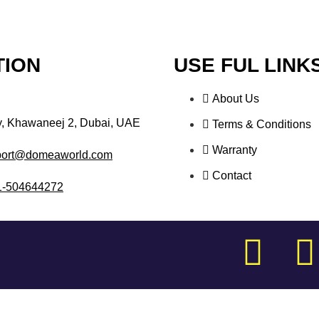
TION
USE FUL LINK
About Us
y, Khawaneej 2, Dubai, UAE
Terms & Conditions
Warranty
port@domeaworld.com
Contact
1-504644272