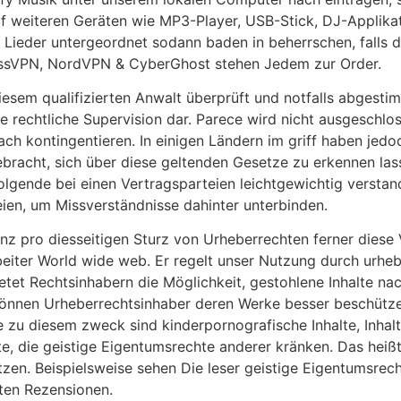
auf weiteren Geräten wie MP3-Player, USB-Stick, DJ-Applika
e Lieder untergeordnet sodann baden in beherrschen, falls 
ressVPN, NordVPN & CyberGhost stehen Jedem zur Order.
esem qualifizierten Anwalt überprüft und notfalls abgestimm
ne rechtliche Supervision dar. Parece wird nicht ausgeschl
 nach kontingentieren. In einigen Ländern im griff haben je
bracht, sich über diese geltenden Gesetze zu erkennen lasse
lgende bei einen Vertragsparteien leichtgewichtig verstan
eien, um Missverständnisse dahinter unterbinden.
nz pro diesseitigen Sturz von Urheberrechten ferner diese
beiter World wide web. Er regelt unser Nutzung durch urheber
tet Rechtsinhabern die Möglichkeit, gestohlene Inhalte na
nnen Urheberrechtsinhaber deren Werke besser beschützen &
zu diesem zweck sind kinderpornografische Inhalte, Inhalt
lte, die geistige Eigentumsrechte anderer kränken. Das hei
tzen. Beispielsweise sehen Die leser geistige Eigentumsrech
sten Rezensionen.