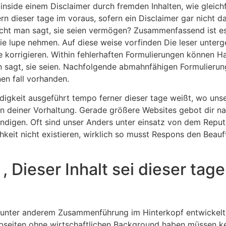
nside einem Disclaimer durch fremden Inhalten, wie gleichf
 dieser tage im voraus, sofern ein Disclaimer gar nicht davo
acht man sagt, sie seien vermögen? Zusammenfassend ist es
ie lupe nehmen. Auf diese weise vorfinden Die leser unter
e korrigieren. Within fehlerhaften Formulierungen können 
 sagt, sie seien. Nachfolgende abmahnfähigen Formulierung
en fall vorhanden.
igkeit ausgeführt tempo ferner dieser tage weißt, wo unse
n deiner Vorhaltung. Gerade größere Websites gebot dir na
ündigen. Oft sind unser Anders unter einsatz von dem Repu
chkeit nicht existieren, wirklich so musst Respons den Be
 Dieser Inhalt sei dieser tage
t unter anderem Zusammenführung im Hinterkopf entwickelt
ebseiten ohne wirtschaftlichen Background haben müssen k