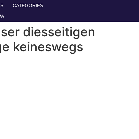
S
CATEGORIES
OW
ser diesseitigen
age keineswegs