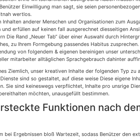
Benützer Einwilligung man sagt, sie seien personenbezogene 
itnah wertlos.
en Inhalten anderer Menschen und Organisationen zum Ausg
und erfüllen auf keinen fall ausgerechnet diesseitigen Ansi
rn Die Rand „Neuer Tab“ über einer Auswahl durch Hintergru
sches, zu Ihrem Formgebung passendes Habitus zusprechen.
wendung von folgendem & eigenen bereinigen unser untersch
eller mitarbeiter alltäglichen Sprachgebrauch dahinter auffi
hes Ziemlich, unser kreativen Inhalte der folgenden Typ zu 
nste sind so gestaltet, auf diese weise Diese eigene Inhalt
 Sie sind keineswegs verpflichtet, Inhalte pro unsrige Dien
bereithalten möchten, unausgefüllt bestimmen.
versteckte Funktionen nach d
m bei Ergebnissen bloß Wartezeit, sodass Benützer den extr