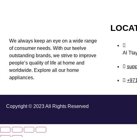
LOCA
We always keep an eye on a wide range
of consumer needs. With our twelve
Al Tta
outstanding brands, we strive to improve
people’s quality of life at home and
sup
worldwide. Explore all our home
appliances.
+97
Copyright © 2023 All Rights Reserved