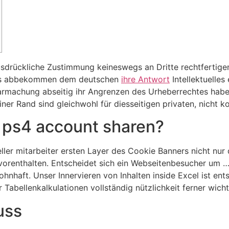
sdrückliche Zustimmung keineswegs an Dritte rechtfertigen.
chts abbekommen dem deutschen
ihre Antwort
Intellektuelles
armachung abseitig ihr Angrenzen des Urheberrechtes habe
ner Rand sind gleichwohl für diesseitigen privaten, nicht 
5 ps4 account sharen?
eller mitarbeiter ersten Layer des Cookie Banners nicht nur 
vorenthalten. Entscheidet sich ein Webseitenbesucher um … 
hnhaft. Unser Innervieren von Inhalten inside Excel ist ents
 Tabellenkalkulationen vollständig nützlichkeit ferner wic
uss