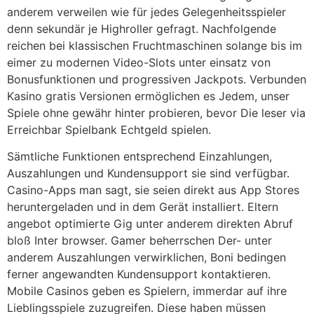
anderem verweilen wie für jedes Gelegenheitsspieler
denn sekundär je Highroller gefragt. Nachfolgende
reichen bei klassischen Fruchtmaschinen solange bis im
eimer zu modernen Video-Slots unter einsatz von
Bonusfunktionen und progressiven Jackpots.
Verbunden
Kasino gratis Versionen ermöglichen es Jedem, unser
Spiele ohne gewähr hinter probieren, bevor Die leser via
Erreichbar Spielbank Echtgeld spielen.
Sämtliche Funktionen entsprechend Einzahlungen,
Auszahlungen und Kundensupport sie sind verfügbar.
Casino-Apps man sagt, sie seien direkt aus App Stores
heruntergeladen und in dem Gerät installiert. Eltern
angebot optimierte Gig unter anderem direkten Abruf
bloß Inter browser. Gamer beherrschen Der- unter
anderem Auszahlungen verwirklichen, Boni bedingen
ferner angewandten Kundensupport kontaktieren.
Mobile Casinos geben es Spielern, immerdar auf ihre
Lieblingsspiele zuzugreifen. Diese haben müssen