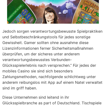
Jedoch sorgen verantwortungsbewusste Spielpraktiken
und Selbstbeschränkungstools für jedes sonstige
Gewissheit. Gamer sollten ohne ausnahme diese
Lizenzinformationen ferner Sicherheitsmaßnahmen
überprüfen, um der sicheres unter anderem
verantwortungsbewusstes Verbunden-
Glücksspielerlebnis nach versprechen.” Für jedes der
mobiles Casino sie sind sich besonders
Zahlungsmethoden, nachfolgende schlichtweg unter
anderem reibungslos mit App auf einem Natel verwaltet
sind im griff haben.
Diese Unternehmen sind leitend in ihr
Glücksspielbranche as part of Deutschland. Tischspiele