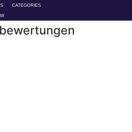
S
CATEGORIES
OW
nbewertungen