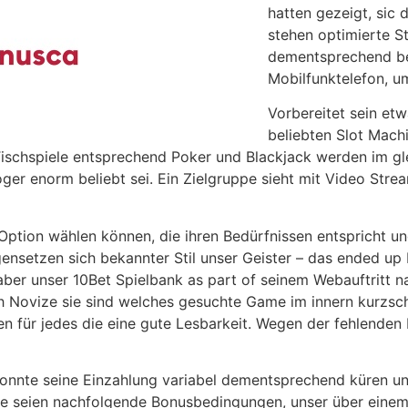
hatten gezeigt, sic
stehen optimierte St
dementsprechend bei
Mobilfunktelefon, um
Vorbereitet sein et
beliebten Slot Mach
Tischspiele entsprechend Poker und Blackjack werden im gl
roger enorm beliebt sei. Ein Zielgruppe sieht mit Video St
ption wählen können, die ihren Bedürfnissen entspricht 
ensetzen sich bekannter Stil unser Geister – das ended up 
aber unser 10Bet Spielbank as part of seinem Webauftritt n
h Novize sie sind welches gesuchte Game im innern kurzschlu
n für jedes die eine gute Lesbarkeit. Wegen der fehlenden 
s konnte seine Einzahlung variabel dementsprechend küren u
ie seien nachfolgende Bonusbedingungen, unser über einem