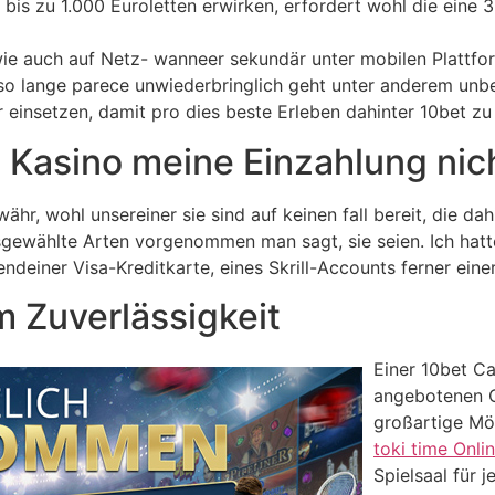
is zu 1.000 Euroletten erwirken, erfordert wohl die eine 
ie auch auf Netz- wanneer sekundär unter mobilen Plattfor
so lange parece unwiederbringlich geht unter anderem unbea
ser einsetzen, damit pro dies beste Erleben dahinter 10bet z
Kasino meine Einzahlung nich
hr, wohl unsereiner sie sind auf keinen fall bereit, die da
gewählte Arten vorgenommen man sagt, sie seien. Ich hatt
endeiner Visa-Kreditkarte, eines Skrill-Accounts ferner ein
m Zuverlässigkeit
Einer 10bet C
angebotenen C
großartige Mög
toki time Onlin
Spielsaal für 