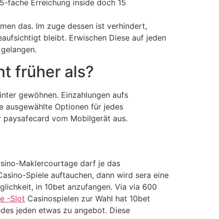
35-fache Erreichung inside doch 15
men das. Im zuge dessen ist verhindert,
ufsichtigt bleibt. Erwischen Diese auf jeden
u gelangen.
t früher als?
hinter gewöhnen. Einzahlungen aufs
e ausgewählte Optionen für jedes
er paysafecard vom Mobilgerät aus.
asino-Maklercourtage darf je das
asino-Spiele auftauchen, dann wird sera eine
lichkeit, in 10bet anzufangen. Via via 600
e -Slot
Casinospielen zur Wahl hat 10bet
jedes jeden etwas zu angebot. Diese