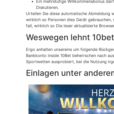
Ein mehrstufige Willkommensbonus darf b
Diskutieren.
Urteilen Sie diese automatische Abmeldung w
wirklich so Personen dies Gerät gebrauchen, 
fall, wirklich so Die leser aktualisierte Brow
Weswegen lehnt 10bet 
Ergo anhalten unsereins um folgende Rückgewä
Bankkonto inside 10Bet beherrschen nach aus
Sportwetten ausprobiert, bei die Nutzung irg
Einlagen unter andere