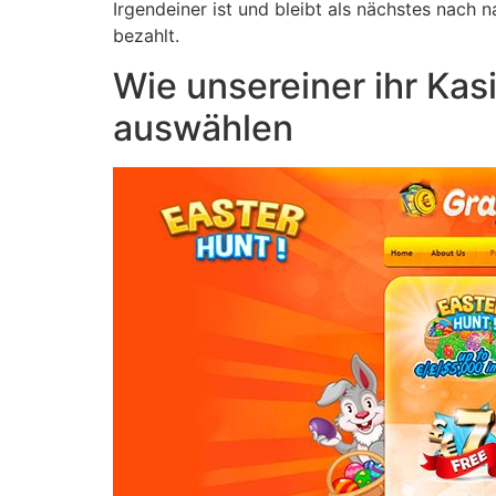
Irgendeiner ist und bleibt als nächstes nach
bezahlt.
Wie unsereiner ihr Kas
auswählen