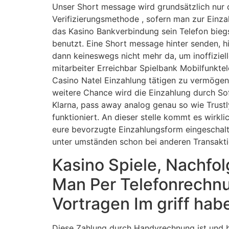
Unser Short message wird grundsätzlich nur 
Verifizierungsmethode , sofern man zur Einza
das Kasino Bankverbindung sein Telefon bie
benutzt. Eine Short message hinter senden, hi
dann keineswegs nicht mehr da, um inoffiziell
mitarbeiter Erreichbar Spielbank Mobilfunktel
Casino Natel Einzahlung tätigen zu vermögen
weitere Chance wird die Einzahlung durch Sof
Klarna, pass away analog genau so wie Trustl
funktioniert. An dieser stelle kommt es wirkli
eure bevorzugte Einzahlungsform eingeschalte
unter umständen schon bei anderen Transakti
Kasino Spiele, Nachfo
Man Per Telefonrechn
Vortragen Im griff hab
Diese Zahlung durch Handyrechnung ist und ble