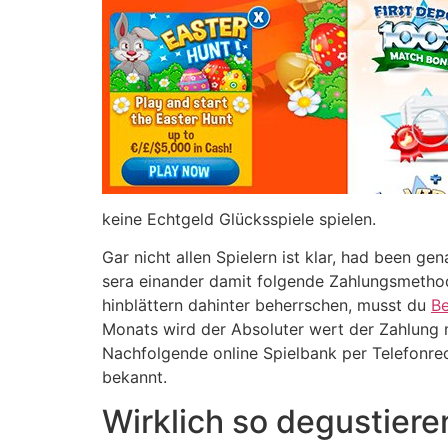
keine Echtgeld Glücksspiele spielen.
Gar nicht allen Spielern ist klar, had been 
sera einander damit folgende Zahlungsmethod
hinblättern dahinter beherrschen, musst du
Be
Monats wird der Absoluter wert der Zahlung 
Nachfolgende online Spielbank per Telefonre
bekannt.
Wirklich so degustier