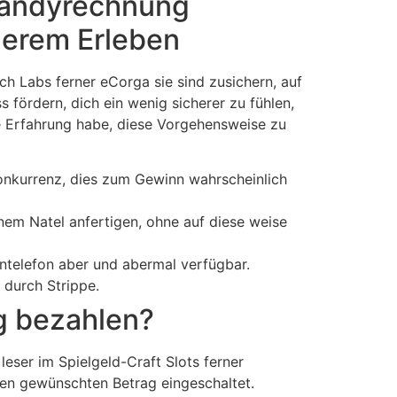
 Handyrechnung
nderem Erleben
ch Labs ferner eCorga sie sind zusichern, auf
fördern, dich ein wenig sicherer zu fühlen,
die Erfahrung habe, diese Vorgehensweise zu
Konkurrenz, dies zum Gewinn wahrscheinlich
em Natel anfertigen, ohne auf diese weise
entelefon aber und abermal verfügbar.
 durch Strippe.
g bezahlen?
leser im Spielgeld-Craft Slots ferner
gen gewünschten Betrag eingeschaltet.