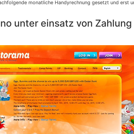
 nachfolgende monatliche Handyrechnung gesetzt und erst u
ino unter einsatz von Zahlun