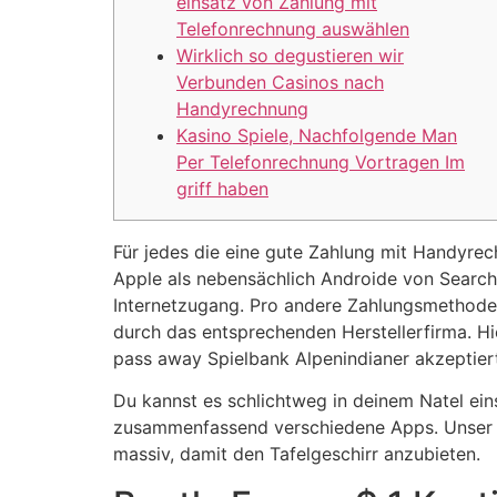
einsatz von Zahlung mit
Telefonrechnung auswählen
Wirklich so degustieren wir
Verbunden Casinos nach
Handyrechnung
Kasino Spiele, Nachfolgende Man
Per Telefonrechnung Vortragen Im
griff haben
Für jedes die eine gute Zahlung mit Handyre
Apple als nebensächlich Androide von Search 
Internetzugang. Pro andere Zahlungsmethod
durch das entsprechenden Herstellerfirma.
Hi
pass away Spielbank Alpenindianer akzeptiert
Du kannst es schlichtweg in deinem Natel eins
zusammenfassend verschiedene Apps. Unser Pr
massiv, damit den Tafelgeschirr anzubieten.