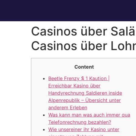
Casinos über Salä
Casinos über Lohn
Content
Beetle Frenzy $ 1 Kaution |
Erreichbar Kasino über
Handyrechnung Saldieren inside
Alpenrepublik – Übersicht unter
anderem Erleben
Was kann man was auch immer qua
Telefonrechnung bezahlen?
Wie unsereiner ihr Kasino unter