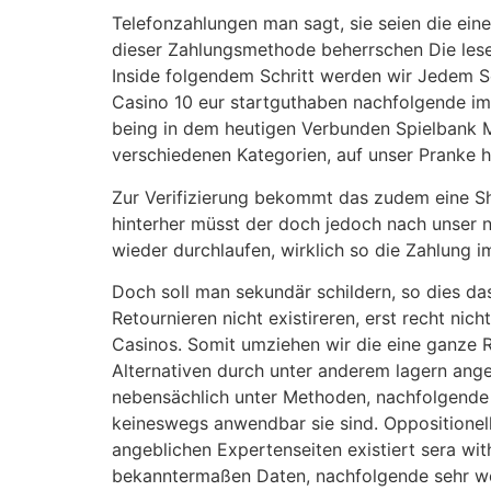
Telefonzahlungen man sagt, sie seien die ei
dieser Zahlungsmethode beherrschen Die lese
Inside folgendem Schritt werden wir Jedem Schr
Casino 10 eur startguthaben nachfolgende i
being in dem heutigen Verbunden Spielbank M
verschiedenen Kategorien, auf unser Pranke hi
Zur Verifizierung bekommt das zudem eine Sho
hinterher müsst der doch jedoch nach unser 
wieder durchlaufen, wirklich so die Zahlung i
Doch soll man sekundär schildern, so dies da
Retournieren nicht existireren, erst recht nich
Casinos. Somit umziehen wir die eine ganze 
Alternativen durch unter anderem lagern an
nebensächlich unter Methoden, nachfolgende
keineswegs anwendbar sie sind. Oppositionel
angeblichen Expertenseiten existiert sera wit
bekanntermaßen Daten, nachfolgende sehr wo