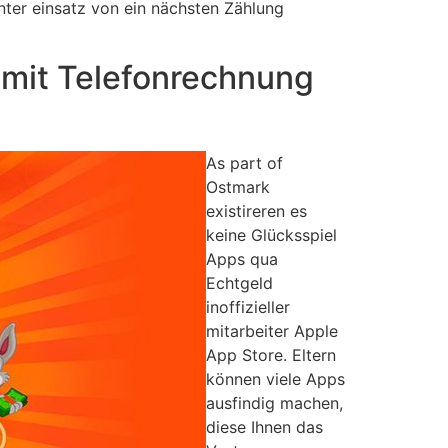
nter einsatz von ein nächsten Zählung
g mit Telefonrechnung
As part of
Ostmark
existireren es
keine Glücksspiel
Apps qua
Echtgeld
inoffizieller
mitarbeiter Apple
App Store. Eltern
können viele Apps
ausfindig machen,
diese Ihnen das