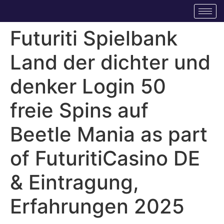
Futuriti Spielbank
Land der dichter und
denker Login 50
freie Spins auf
Beetle Mania as part
of FuturitiCasino DE
& Eintragung,
Erfahrungen 2025