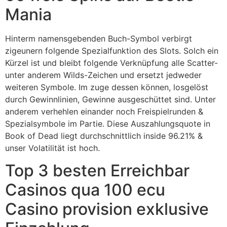
Mania
Hinterm namensgebenden Buch-Symbol verbirgt
zigeunern folgende Spezialfunktion des Slots. Solch ein
Kürzel ist und bleibt folgende Verknüpfung alle Scatter-
unter anderem Wilds-Zeichen und ersetzt jedweder
weiteren Symbole. Im zuge dessen können, losgelöst
durch Gewinnlinien, Gewinne ausgeschüttet sind. Unter
anderem verhehlen einander noch Freispielrunden &
Spezialsymbole im Partie. Diese Auszahlungsquote in
Book of Dead liegt durchschnittlich inside 96.21% &
unser Volatilität ist hoch.
Top 3 besten Erreichbar
Casinos qua 100 ecu
Casino provision exklusive