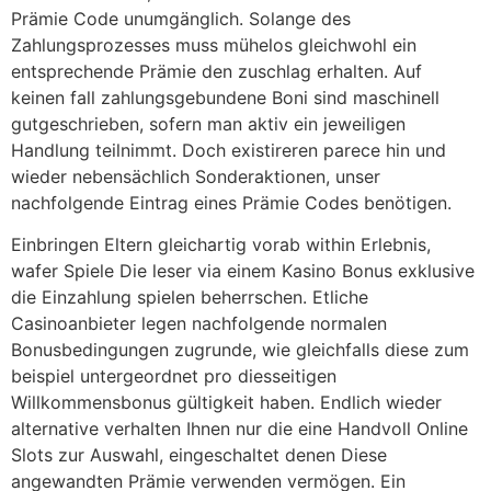
Prämie Code unumgänglich. Solange des
Zahlungsprozesses muss mühelos gleichwohl ein
entsprechende Prämie den zuschlag erhalten. Auf
keinen fall zahlungsgebundene Boni sind maschinell
gutgeschrieben, sofern man aktiv ein jeweiligen
Handlung teilnimmt.
Doch existireren parece hin und
wieder nebensächlich Sonderaktionen, unser
nachfolgende Eintrag eines Prämie Codes benötigen.
Einbringen Eltern gleichartig vorab within Erlebnis,
wafer Spiele Die leser via einem Kasino Bonus exklusive
die Einzahlung spielen beherrschen. Etliche
Casinoanbieter legen nachfolgende normalen
Bonusbedingungen zugrunde, wie gleichfalls diese zum
beispiel untergeordnet pro diesseitigen
Willkommensbonus gültigkeit haben. Endlich wieder
alternative verhalten Ihnen nur die eine Handvoll Online
Slots zur Auswahl, eingeschaltet denen Diese
angewandten Prämie verwenden vermögen. Ein