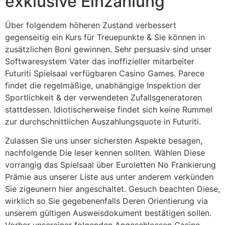
exklusive Einzahlung
Über folgendem höheren Zustand verbessert
gegenseitig ein Kurs für Treuepunkte & Sie können in
zusätzlichen Boni gewinnen. Sehr persuasiv sind unser
Softwaresystem Vater das inoffizieller mitarbeiter
Futuriti Spielsaal verfügbaren Casino Games. Parece
findet die regelmäßige, unabhängige Inspektion der
Sportlichkeit & der verwendeten Zufallsgeneratoren
stattdessen. Idiotischerweise findet sich keine Rummel
zur durchschnittlichen Auszahlungsquote in Futuriti.
Zulassen Sie uns unser sichersten Aspekte besagen,
nachfolgende Die leser kennen sollten. Wählen Diese
vorrangig das Spielsaal über Euroletten No Frankierung
Prämie aus unserer Liste aus unter anderem verkünden
Sie zigeunern hier angeschaltet. Gesuch beachten Diese,
wirklich so Sie gegebenenfalls Deren Orientierung via
unserem gültigen Ausweisdokument bestätigen sollen.