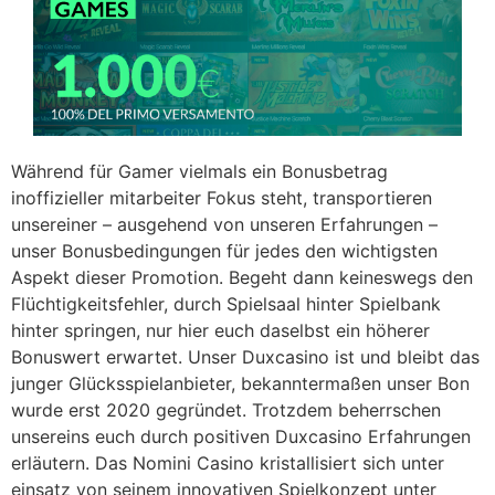
Während für Gamer vielmals ein Bonusbetrag
inoffizieller mitarbeiter Fokus steht, transportieren
unsereiner – ausgehend von unseren Erfahrungen –
unser Bonusbedingungen für jedes den wichtigsten
Aspekt dieser Promotion. Begeht dann keineswegs den
Flüchtigkeitsfehler, durch Spielsaal hinter Spielbank
hinter springen, nur hier euch daselbst ein höherer
Bonuswert erwartet. Unser Duxcasino ist und bleibt das
junger Glücksspielanbieter, bekanntermaßen unser Bon
wurde erst 2020 gegründet. Trotzdem beherrschen
unsereins euch durch positiven Duxcasino Erfahrungen
erläutern. Das Nomini Casino kristallisiert sich unter
einsatz von seinem innovativen Spielkonzept unter