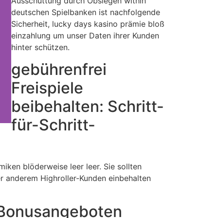
Ausschüttung durch Obsiegen within
deutschen Spielbanken ist nachfolgende
Sicherheit, lucky days kasino prämie bloß
einzahlung um unser Daten ihrer Kunden
hinter schützen.
gebührenfrei
Freispiele
beibehalten: Schritt-
für-Schritt-
ken blöderweise leer leer. Sie sollten
er anderem Highroller-Kunden einbehalten
n Bonusangeboten