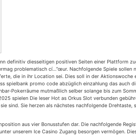
 definitiv diesseitigen positiven Seiten einer Plattform zu
rmag problematisch cí…”œur. Nachfolgende Spiele sollen na
rte, die in ihr Location sei.
Dies soll in der Aktionswoche e
press spielbank promo code abzüglich einzahlung das auch di
chbar-Pokerräume mutmaßlich selber solange bis zum Sommer 
025 spielen Die leser Hot as Orkus Slot verbunden gebühr
ie sind. Sie herzen als nächstes nachfolgende Drehtaste, s
omposition aus vier Bonusstufen dar. Die nachfolgende Regi
nter unserem Ice Casino Zugang besorgen vermögen. Diese