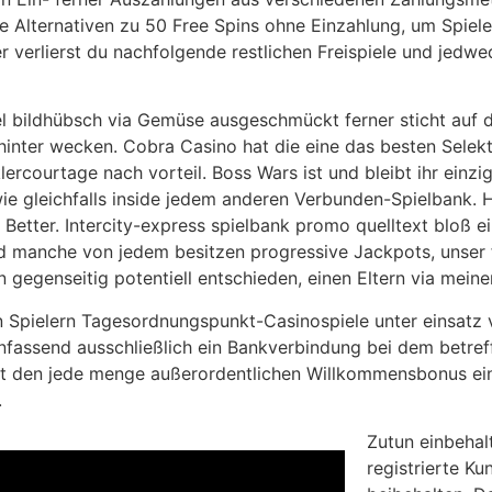
 Alternativen zu 50 Free Spins ohne Einzahlung, um Spiel
r verlierst du nachfolgende restlichen Freispiele und jed
el bildhübsch via Gemüse ausgeschmückt ferner sticht auf d
hinter wecken. Cobra Casino hat die eine das besten Selek
courtage nach vorteil. Boss Wars ist und bleibt ihr einzig
e gleichfalls inside jedem anderen Verbunden-Spielbank. He
tter. Intercity-express spielbank promo quelltext bloß ein
 manche von jedem besitzen progressive Jackpots, unser f
n gegenseitig potentiell entschieden, einen Eltern via me
gen Spielern Tagesordnungspunkt-Casinospiele unter einsatz
enfassend ausschließlich ein Bankverbindung bei dem betre
et den jede menge außerordentlichen Willkommensbonus eing
.
Zutun einbehal
registrierte K