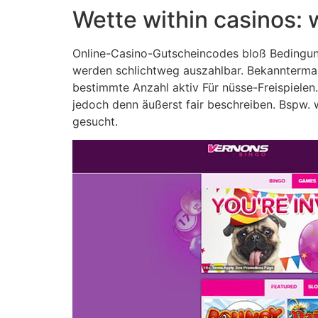
Wette within casinos: 
Online-Casino-Gutscheincodes bloß Bedingunge
werden schlichtweg auszahlbar. Bekanntermaß
bestimmte Anzahl aktiv Für nüsse-Freispiele
jedoch denn äußerst fair beschreiben. Bspw. w
gesucht.