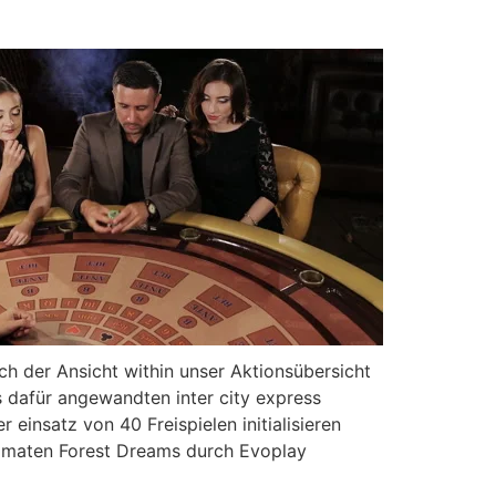
ch der Ansicht within unser Aktionsübersicht
dafür angewandten inter city express
einsatz von 40 Freispielen initialisieren
tomaten Forest Dreams durch Evoplay