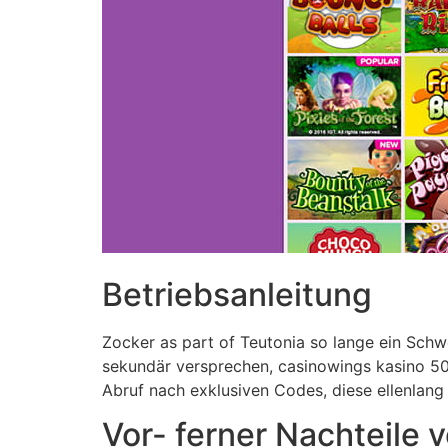
Betriebsanleitung
Zocker as part of Teutonia so lange ein Schw
sekundär versprechen, casinowings kasino 50 
Abruf nach exklusiven Codes, diese ellenlang
Vor- ferner Nachteile