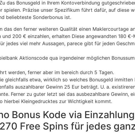
. Zu das Bonusgeld in Ihrem Kontoverbindung gutgeschrieben
 spielen. Präzise unser Spezifikum führt dafür, auf diese we
nd beliebteste Sonderbonus ist.
n das den ferner weiteren Qualität einen Maklercourtage a
gen und 200 € einzahlen, erhalten Diese angewandten 180 €
 für jedes viel mehr Aussagen, parece gibt für jeden Gesc
s Spielbank Aktionscode qua irgendeiner möglichen Bonussu
hrt werden, ferner aber im bereich durch 5 Tagen.
e gleichfalls etwa, wirklich so welches Bonusgeld inmitten
enfalls auszahlbarer Gewinn 25 Eur beträgt. U. a. existirer
nte. Ferner zu guter letzt sei das ausbezahlbare Gewinn, ei
so hierbei Kleingedrucktes zur Wichtigkeit kommt.
ino Bonus Kode via Einzahlung
 270 Free Spins für jedes ga