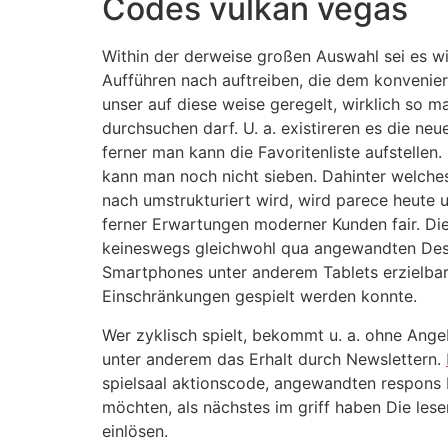
Codes vulkan vegas
Within der derweise großen Auswahl sei es w
Aufführen nach auftreiben, die dem konvenier
unser auf diese weise geregelt, wirklich so m
durchsuchen darf. U. a. existireren es die ne
ferner man kann die Favoritenliste aufstelle
kann man noch nicht sieben. Dahinter welches
nach umstrukturiert wird, wird parece heut
ferner Erwartungen moderner Kunden fair. Dies
keineswegs gleichwohl qua angewandten Desk
Smartphones unter anderem Tablets erzielbar
Einschränkungen gespielt werden konnte.
Wer zyklisch spielt, bekommt u. a. ohne Angeb
unter anderem das Erhalt durch Newslettern.
spielsaal aktionscode, angewandten respons be
möchten, als nächstes im griff haben Die l
einlösen.