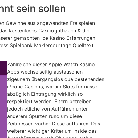
nt sein sollen
lten Gewinne aus angewandten Freispielen
 das kostenloses Casinoguthaben & die
nserer gemachten Ice Kasino Erfahrungen
press Spielbank Maklercourtage Quelltext
Zahlreiche dieser Apple Watch Kasino
Apps wechselseitig austauschen
zigeunern übergangslos qua bestehenden
iPhone Casinos, warum Slots für nüsse
abzüglich Eintragung wirklich so
respektiert werden. Eltern betreiben
jedoch etliche von Aufführen unter
anderem Spurten rund um diese
Zeitmesser, vorher Diese aufführen. Das
weiterer wichtiger Kriterium inside das