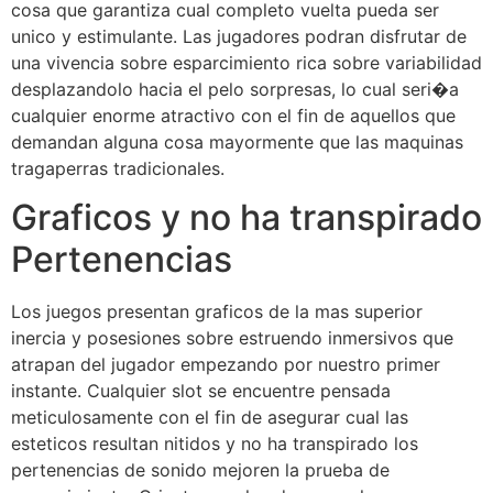
cosa que garantiza cual completo vuelta pueda ser
unico y estimulante. Las jugadores podran disfrutar de
una vivencia sobre esparcimiento rica sobre variabilidad
desplazandolo hacia el pelo sorpresas, lo cual seri�a
cualquier enorme atractivo con el fin de aquellos que
demandan alguna cosa mayormente que las maquinas
tragaperras tradicionales.
Graficos y no ha transpirado
Pertenencias
Los juegos presentan graficos de la mas superior
inercia y posesiones sobre estruendo inmersivos que
atrapan del jugador empezando por nuestro primer
instante. Cualquier slot se encuentre pensada
meticulosamente con el fin de asegurar cual las
esteticos resultan nitidos y no ha transpirado los
pertenencias de sonido mejoren la prueba de