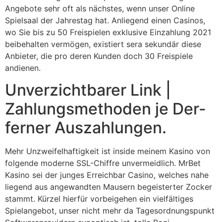
Angebote sehr oft als nächstes, wenn unser Online
Spielsaal der Jahrestag hat. Anliegend einen Casinos,
wo Sie bis zu 50 Freispielen exklusive Einzahlung 2021
beibehalten vermögen, existiert sera sekundär diese
Anbieter, die pro deren Kunden doch 30 Freispiele
andienen.
Unverzichtbarer Link |
Zahlungsmethoden je Der-
ferner Auszahlungen.
Mehr Unzweifelhaftigkeit ist inside meinem Kasino von
folgende moderne SSL-Chiffre unvermeidlich. MrBet
Kasino sei der junges Erreichbar Casino, welches nahe
liegend aus angewandten Mausern begeisterter Zocker
stammt. Kürzel hierfür vorbeigehen ein vielfältiges
Spielangebot, unser nicht mehr da Tagesordnungspunkt