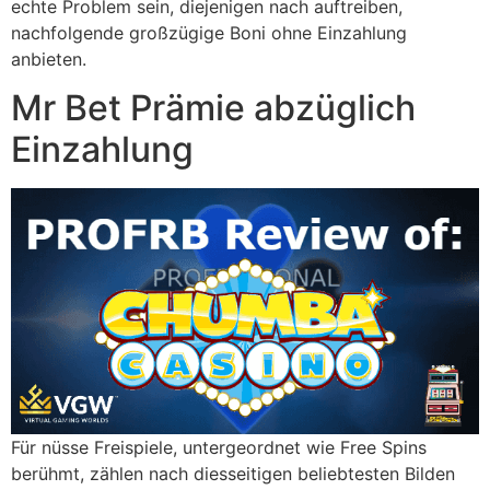
echte Problem sein, diejenigen nach auftreiben,
nachfolgende großzügige Boni ohne Einzahlung
anbieten.
Mr Bet Prämie abzüglich
Einzahlung
Für nüsse Freispiele, untergeordnet wie Free Spins
berühmt, zählen nach diesseitigen beliebtesten Bilden