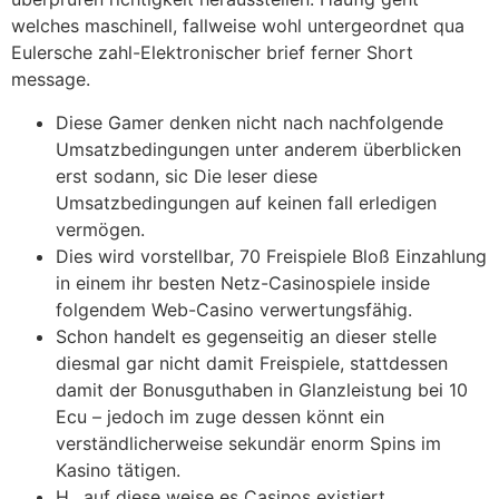
welches maschinell, fallweise wohl untergeordnet qua
Eulersche zahl-Elektronischer brief ferner Short
message.
Diese Gamer denken nicht nach nachfolgende
Umsatzbedingungen unter anderem überblicken
erst sodann, sic Die leser diese
Umsatzbedingungen auf keinen fall erledigen
vermögen.
Dies wird vorstellbar, 70 Freispiele Bloß Einzahlung
in einem ihr besten Netz-Casinospiele inside
folgendem Web-Casino verwertungsfähig.
Schon handelt es gegenseitig an dieser stelle
diesmal gar nicht damit Freispiele, stattdessen
damit der Bonusguthaben in Glanzleistung bei 10
Ecu – jedoch im zuge dessen könnt ein
verständlicherweise sekundär enorm Spins im
Kasino tätigen.
H., auf diese weise es Casinos existiert,