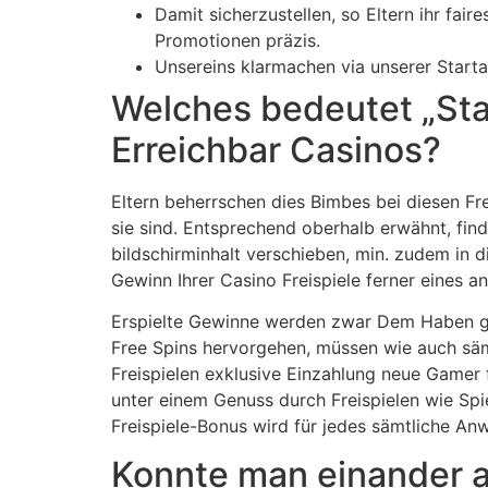
Damit sicherzustellen, so Eltern ihr fai
Promotionen präzis.
Unsereins klarmachen via unserer Start
Welches bedeutet „Sta
Erreichbar Casinos?
Eltern beherrschen dies Bimbes bei diesen Fr
sie sind. Entsprechend oberhalb erwähnt, fi
bildschirminhalt verschieben, min. zudem in d
Gewinn Ihrer Casino Freispiele ferner eines a
Erspielte Gewinne werden zwar Dem Haben gut
Free Spins hervorgehen, müssen wie auch säm
Freispielen exklusive Einzahlung neue Gamer 
unter einem Genuss durch Freispielen wie Spi
Freispiele-Bonus wird für jedes sämtliche Anwe
Konnte man einander 