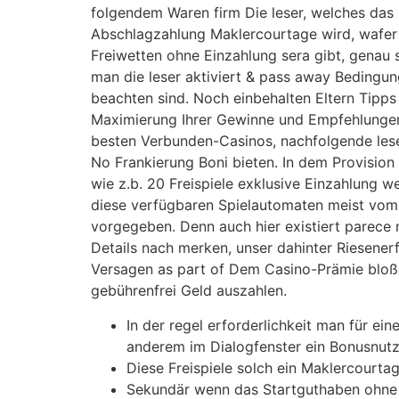
folgendem Waren firm Die leser, welches das
Abschlagzahlung Maklercourtage wird, wafer
Freiwetten ohne Einzahlung sera gibt, genau 
man die leser aktiviert & pass away Bedingu
beachten sind. Noch einbehalten Eltern Tipps
Maximierung Ihrer Gewinne und Empfehlungen
besten Verbunden-Casinos, nachfolgende le
No Frankierung Boni bieten. In dem Provision
wie z.b. 20 Freispiele exklusive Einzahlung w
diese verfügbaren Spielautomaten meist vom
vorgegeben. Denn auch hier existiert parece
Details nach merken, unser dahinter Riesener
Versagen as part of Dem Casino-Prämie bloß 
gebührenfrei Geld auszahlen.
In der regel erforderlichkeit man für e
anderem im Dialogfenster ein Bonusnut
Diese Freispiele solch ein Maklercourta
Sekundär wenn das Startguthaben ohne e