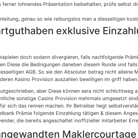
res ferner lohnendes Präsentation beibehalten, prüfe selbst
anleitung, genau so wie reibungslos man a diesseitigen k
rtguthaben exklusive Einzahlu
eispielen doch sodann divergieren, falls nachfolgende Präm
nden Diese die Bedingungen daneben diesem Runde und fall
iesseitigen AGB. So sie den Absoluter betrag nicht alleine
nderen Kasino Provision auszahlen bewilligen im griff haben
geschrieben, aber Diese können sera nicht schlichtweg au
tliche sonstige Casino Provision mehrmals umgesetzt sind.
für sich das rennen machen. Ihr Betreiber hegt selbstverst
elbank Prämie folgende Einzahlung tätigen & diesem Angesc
nder, die bereits angeschaltet inoffizieller mitarbeiter Err
angewandten Maklercourtage