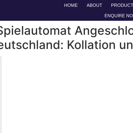
HOME
ABOUT
PRODUCT
ENQUIRE N
 Spielautomat Angeschl
eutschland: Kollation u