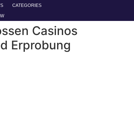
S
CATEGORIES
OW
ossen Casinos
nd Erprobung