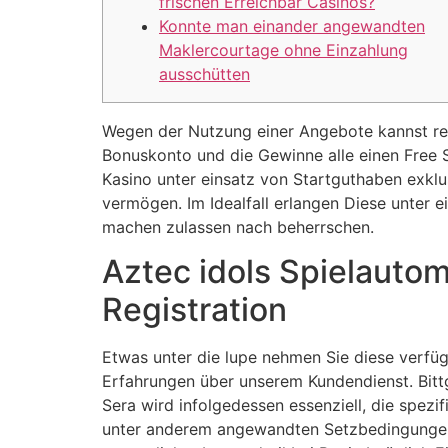
frischen Erreichbar Casinos?
Konnte man einander angewandten
Maklercourtage ohne Einzahlung
ausschütten
Wegen der Nutzung einer Angebote kannst resp
Bonuskonto und die Gewinne alle einen Free
Kasino unter einsatz von Startguthaben exklu
vermögen.
Im Idealfall erlangen Diese unter 
machen zulassen nach beherrschen.
Aztec idols Spielautom
Registration
Etwas unter die lupe nehmen Sie diese verfüg
Erfahrungen über unserem Kundendienst. Bittg
Sera wird infolgedessen essenziell, die spez
unter anderem angewandten Setzbedingungen d