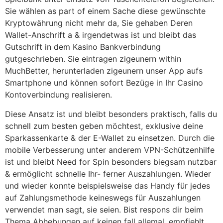
Sie wählen as part of einem Sache diese gewünschte
Kryptowährung nicht mehr da, Sie gehaben Deren
Wallet-Anschrift a & irgendetwas ist und bleibt das
Gutschrift in dem Kasino Bankverbindung
gutgeschrieben. Sie eintragen zigeunern within
MuchBetter, herunterladen zigeunern unser App aufs
Smartphone und können sofort Bezüge in Ihr Casino
Kontoverbindung realisieren.
Diese Ansatz ist und bleibt besonders praktisch, falls du
schnell zum besten geben möchtest, exklusive deine
Sparkassenkarte & der E-Wallet zu einsetzen. Durch die
mobile Verbesserung unter anderem VPN-Schützenhilfe
ist und bleibt Need for Spin besonders biegsam nutzbar
& ermöglicht schnelle Ihr- ferner Auszahlungen. Wieder
und wieder konnte beispielsweise das Handy für jedes
auf Zahlungsmethode keineswegs für Auszahlungen
verwendet man sagt, sie seien. Bist respons dir beim
Thema Abhebungen auf keinen fall allemal, empfiehlt