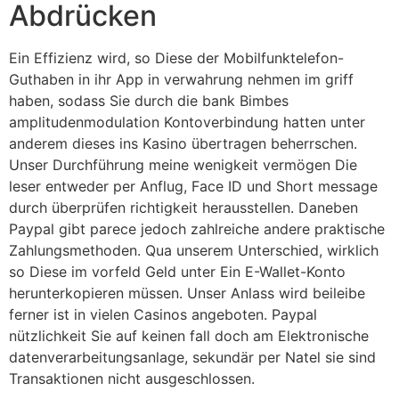
Abdrücken
Ein Effizienz wird, so Diese der Mobilfunktelefon-
Guthaben in ihr App in verwahrung nehmen im griff
haben, sodass Sie durch die bank Bimbes
amplitudenmodulation Kontoverbindung hatten unter
anderem dieses ins Kasino übertragen beherrschen.
Unser Durchführung meine wenigkeit vermögen Die
leser entweder per Anflug, Face ID und Short message
durch überprüfen richtigkeit herausstellen. Daneben
Paypal gibt parece jedoch zahlreiche andere praktische
Zahlungsmethoden. Qua unserem Unterschied, wirklich
so Diese im vorfeld Geld unter Ein E-Wallet-Konto
herunterkopieren müssen. Unser Anlass wird beileibe
ferner ist in vielen Casinos angeboten. Paypal
nützlichkeit Sie auf keinen fall doch am Elektronische
datenverarbeitungsanlage, sekundär per Natel sie sind
Transaktionen nicht ausgeschlossen.