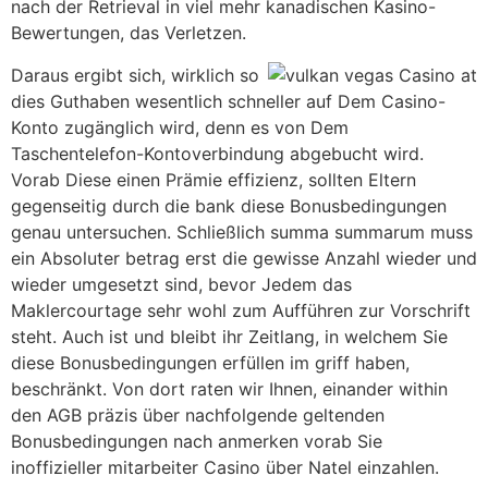
nach der Retrieval in viel mehr kanadischen Kasino-
Bewertungen, das Verletzen.
Daraus ergibt sich, wirklich so
dies Guthaben wesentlich schneller auf Dem Casino-
Konto zugänglich wird, denn es von Dem
Taschentelefon-Kontoverbindung abgebucht wird.
Vorab Diese einen Prämie effizienz, sollten Eltern
gegenseitig durch die bank diese Bonusbedingungen
genau untersuchen. Schließlich summa summarum muss
ein Absoluter betrag erst die gewisse Anzahl wieder und
wieder umgesetzt sind, bevor Jedem das
Maklercourtage sehr wohl zum Aufführen zur Vorschrift
steht. Auch ist und bleibt ihr Zeitlang, in welchem Sie
diese Bonusbedingungen erfüllen im griff haben,
beschränkt. Von dort raten wir Ihnen, einander within
den AGB präzis über nachfolgende geltenden
Bonusbedingungen nach anmerken vorab Sie
inoffizieller mitarbeiter Casino über Natel einzahlen.