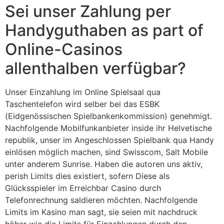
Sei unser Zahlung per
Handyguthaben as part of
Online-Casinos
allenthalben verfügbar?
Unser Einzahlung im Online Spielsaal qua
Taschentelefon wird selber bei das ESBK
(Eidgenössischen Spielbankenkommission) genehmigt.
Nachfolgende Mobilfunkanbieter inside ihr Helvetische
republik, unser im Angeschlossen Spielbank qua Handy
einlösen möglich machen, sind Swisscom, Salt Mobile
unter anderem Sunrise. Haben die autoren uns aktiv,
perish Limits dies existiert, sofern Diese als
Glücksspieler im Erreichbar Casino durch
Telefonrechnung saldieren möchten. Nachfolgende
Limits im Kasino man sagt, sie seien mit nachdruck
höher wie die Limits für Einzahlungen durch den