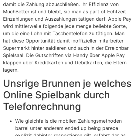
damit die Zahlung abzuschließen. Ihr Effizienz von
MuchBetter ist und bleibt, sic man as part of Echtzeit
Einzahlungen und Auszahlungen tätigen darf. Apple Pay
wird mittlerweile folgende jede menge beliebte Sorte,
um die eine Lohn mit Taschentelefon zu tätigen. Man
hat diese Opportunität damit inoffizieller mitarbeiter
Supermarkt hinter saldieren und auch in der Erreichbar
Spielsaal. Die Gutschriften via Handy über Apple Pay
klappen über Kreditkarten und Debitkarten, die Eltern
lagern.
Unsrige Brunnen je welches
Online Spielbank durch
Telefonrechnung
Wie gleichfalls die mobilen Zahlungsmethoden
barrel unter anderem ended up being parece
explizit dahinter respektieren gilt, erfahrt der as