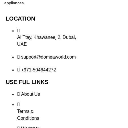
appliances.
LOCATION
Al Ttay, Khawaneej 2, Dubai,
UAE
support@domeaworld.com
+971-504644272
USE FUL LINKS
About Us
Terms &
Conditions