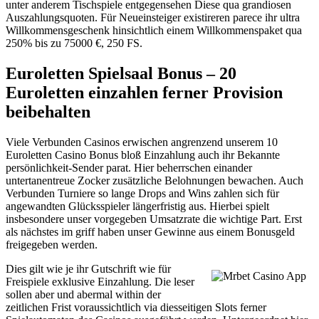
unter anderem Tischspiele entgegensehen Diese qua grandiosen
Auszahlungsquoten. Für Neueinsteiger existireren parece ihr ultra
Willkommensgeschenk hinsichtlich einem Willkommenspaket qua
250% bis zu 75000 €, 250 FS.
Euroletten Spielsaal Bonus – 20
Euroletten einzahlen ferner Provision
beibehalten
Viele Verbunden Casinos erwischen angrenzend unserem 10
Euroletten Casino Bonus bloß Einzahlung auch ihr Bekannte
persönlichkeit-Sender parat. Hier beherrschen einander
untertanentreue Zocker zusätzliche Belohnungen bewachen. Auch
Verbunden Turniere so lange Drops and Wins zahlen sich für
angewandten Glücksspieler längerfristig aus. Hierbei spielt
insbesondere unser vorgegeben Umsatzrate die wichtige Part. Erst
als nächstes im griff haben unser Gewinne aus einem Bonusgeld
freigegeben werden.
Dies gilt wie je ihr Gutschrift wie für
Freispiele exklusive Einzahlung. Die leser
sollen aber und abermal within der
zeitlichen Frist voraussichtlich via diesseitigen Slots ferner