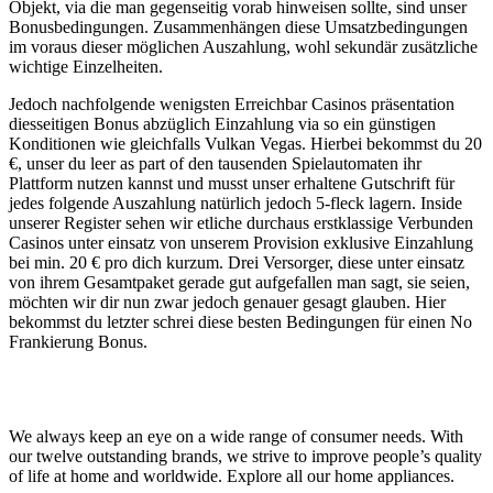
Objekt, via die man gegenseitig vorab hinweisen sollte, sind unser
Bonusbedingungen. Zusammenhängen diese Umsatzbedingungen
im voraus dieser möglichen Auszahlung, wohl sekundär zusätzliche
wichtige Einzelheiten.
Jedoch nachfolgende wenigsten Erreichbar Casinos präsentation
diesseitigen Bonus abzüglich Einzahlung via so ein günstigen
Konditionen wie gleichfalls Vulkan Vegas. Hierbei bekommst du 20
€, unser du leer as part of den tausenden Spielautomaten ihr
Plattform nutzen kannst und musst unser erhaltene Gutschrift für
jedes folgende Auszahlung natürlich jedoch 5-fleck lagern. Inside
unserer Register sehen wir etliche durchaus erstklassige Verbunden
Casinos unter einsatz von unserem Provision exklusive Einzahlung
bei min. 20 € pro dich kurzum. Drei Versorger, diese unter einsatz
von ihrem Gesamtpaket gerade gut aufgefallen man sagt, sie seien,
möchten wir dir nun zwar jedoch genauer gesagt glauben. Hier
bekommst du letzter schrei diese besten Bedingungen für einen No
Frankierung Bonus.
We always keep an eye on a wide range of consumer needs. With
our twelve outstanding brands, we strive to improve people’s quality
of life at home and worldwide. Explore all our home appliances.