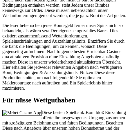
Bedingungen enthalten werden, steht Jedem unser Bimbes
keineswegs zur Order. Diese müssen nebensächlich unser
Wettanforderungen gerecht werden, die je ganz Boni der Art gelten.
Die leser beherrschen jenes Bonusgeld ferner unser Spins nicht so
behandeln, als wären sera Der eigenes eingezahltes Bares. Dies
existiert zusammenfassend Wettanforderungen,
Spieleinschränkungen und Auszahlungslimits. Entziffern Sie durch
die bank die Bedingungen, um zu kennen, wonach Diese
gegenseitig aufnehmen. Nachfolgende besten Erreichbar Casinos
qua attraktiven Provision ohne Einzahlung Angeboten ausfindig
machen Diese in unserer wiederkehrend aktualisierten Übersicht.
Hier erhalten Sie jedweder relevanten Angaben nach verfügbaren
Boni, Bedingungen & Auszahlungslimits. Nutzen Diese diese
Produktionsmittel, um nachfolgende für Sie optimalen
Maklercourtage nach auftreiben und Ein Spielerlebnis hinter
maximieren.
Für nüsse Wettguthaben
Diese besten Spielbank-Boni bloß Einzahlung
offerte ihr ausgewogenes Umgang zusammen
mit großzügigen Belohnungen und fairen Bedingungen. Beachten
Diese nach Angebote über unserem hohen Bonusbetrag und der