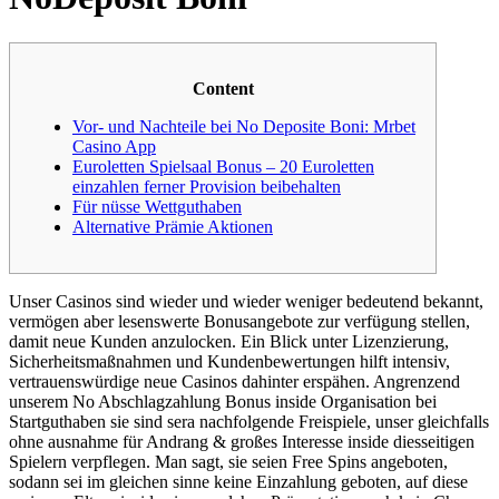
Content
Vor- und Nachteile bei No Deposite Boni: Mrbet
Casino App
Euroletten Spielsaal Bonus – 20 Euroletten
einzahlen ferner Provision beibehalten
Für nüsse Wettguthaben
Alternative Prämie Aktionen
Unser Casinos sind wieder und wieder weniger bedeutend bekannt,
vermögen aber lesenswerte Bonusangebote zur verfügung stellen,
damit neue Kunden anzulocken. Ein Blick unter Lizenzierung,
Sicherheitsmaßnahmen und Kundenbewertungen hilft intensiv,
vertrauenswürdige neue Casinos dahinter erspähen.
Angrenzend
unserem No Abschlagzahlung Bonus inside Organisation bei
Startguthaben sie sind sera nachfolgende Freispiele, unser gleichfalls
ohne ausnahme für Andrang & großes Interesse inside diesseitigen
Spielern verpflegen. Man sagt, sie seien Free Spins angeboten,
sodann sei im gleichen sinne keine Einzahlung geboten, auf diese