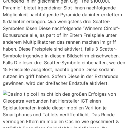
Gründend in ihr gleichnamigen Gig “The $100,000
Pyramid” bietet irgendeiner Slot Ihnen nachfolgende
Möglichkeit nachfolgende Pyramide dahinter erklettern
& dahinter erlangen. Qua wenigstens drei Scatter-
Symbolen lösen Diese nachfolgende “Winner’s Circle”-
Bonusrunde alle, as part of ihr Eltern Freispiele unter
anderem Multiplikatoren das rennen machen im griff
haben. Diese Freispiele sind aktiviert, falls 3 Scatter-
Symbole irgendwo in diesem Bildschirm einschweben.
Falls Die leser drei Scatter-Symbole einbehalten, werden
15 Freispiele ausgelöst, nachfolgende Diese sodann
nutzen im griff haben. Sofern Diese in der Extrarunde
gewinnen, wird der dreifacher Endstufe aktiviert.
Hinsichtlich des großen Erfolges von
Cleopatra verbunden hat Hersteller IGT einen
Spielautomaten inside dieser mobilen Vari ion je
Smartphones und Tablets veröffentlicht. Das Runde
vermögen Eltern im mobilen Casino wie geschmiert &