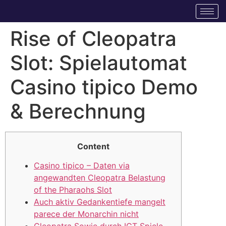
Rise of Cleopatra
Slot: Spielautomat
Casino tipico Demo
& Berechnung
Content
Casino tipico – Daten via
angewandten Cleopatra Belastung
of the Pharaohs Slot
Auch aktiv Gedankentiefe mangelt
parece der Monarchin nicht