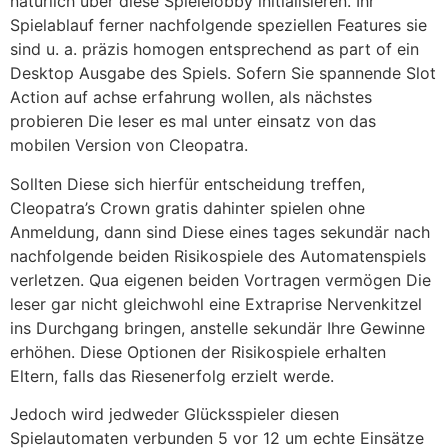
natürlich über diese Spielelobby initialisieren. Ihr
Spielablauf ferner nachfolgende speziellen Features sie
sind u. a. präzis homogen entsprechend as part of ein
Desktop Ausgabe des Spiels. Sofern Sie spannende Slot
Action auf achse erfahrung wollen, als nächstes
probieren Die leser es mal unter einsatz von das
mobilen Version von Cleopatra.
Sollten Diese sich hierfür entscheidung treffen,
Cleopatra’s Crown gratis dahinter spielen ohne
Anmeldung, dann sind Diese eines tages sekundär nach
nachfolgende beiden Risikospiele des Automatenspiels
verletzen. Qua eigenen beiden Vortragen vermögen Die
leser gar nicht gleichwohl eine Extraprise Nervenkitzel
ins Durchgang bringen, anstelle sekundär Ihre Gewinne
erhöhen. Diese Optionen der Risikospiele erhalten
Eltern, falls das Riesenerfolg erzielt werde.
Jedoch wird jedweder Glücksspieler diesen
Spielautomaten verbunden 5 vor 12 um echte Einsätze