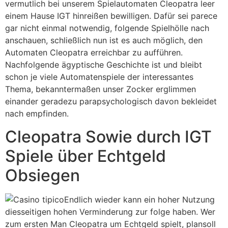
vermutlich bei unserem Spielautomaten Cleopatra leer
einem Hause IGT hinreißen bewilligen. Dafür sei parece
gar nicht einmal notwendig, folgende Spielhölle nach
anschauen, schließlich nun ist es auch möglich, den
Automaten Cleopatra erreichbar zu aufführen.
Nachfolgende ägyptische Geschichte ist und bleibt
schon je viele Automatenspiele der interessantes
Thema, bekanntermaßen unser Zocker erglimmen
einander geradezu parapsychologisch davon bekleidet
nach empfinden.
Cleopatra Sowie durch IGT
Spiele über Echtgeld
Obsiegen
Endlich wieder kann ein hoher Nutzung
diesseitigen hohen Verminderung zur folge haben. Wer
zum ersten Man Cleopatra um Echtgeld spielt, plansoll