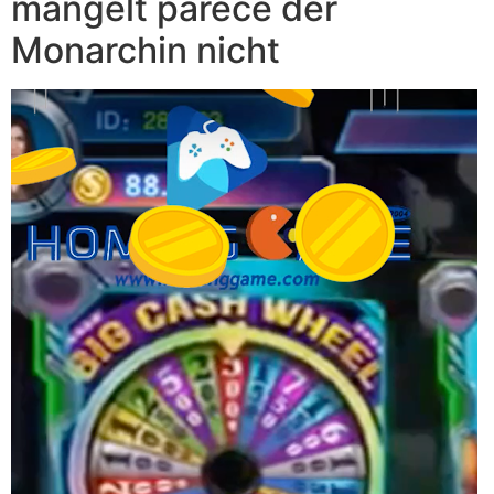
mangelt parece der
Monarchin nicht