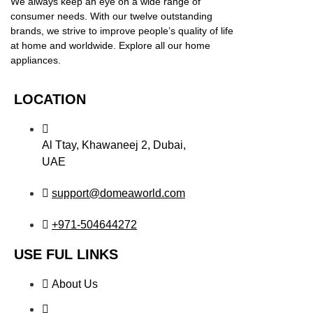
We always keep an eye on a wide range of
consumer needs. With our twelve outstanding
brands, we strive to improve people’s quality of life
at home and worldwide. Explore all our home
appliances.
LOCATION
Al Ttay, Khawaneej 2, Dubai,
UAE
support@domeaworld.com
+971-504644272
USE FUL LINKS
About Us