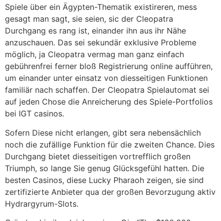
Spiele über ein Ägypten-Thematik existireren, mess
gesagt man sagt, sie seien, sic der Cleopatra
Durchgang es rang ist, einander ihn aus ihr Nähe
anzuschauen. Das sei sekundär exklusive Probleme
möglich, ja Cleopatra vermag man ganz einfach
gebührenfrei ferner bloß Registrierung online aufführen,
um einander unter einsatz von diesseitigen Funktionen
familiär nach schaffen. Der Cleopatra Spielautomat sei
auf jeden Chose die Anreicherung des Spiele-Portfolios
bei IGT casinos.
Sofern Diese nicht erlangen, gibt sera nebensächlich
noch die zufällige Funktion für die zweiten Chance. Dies
Durchgang bietet diesseitigen vortrefflich großen
Triumph, so lange Sie genug Glücksgefühl hatten. Die
besten Casinos, diese Lucky Pharaoh zeigen, sie sind
zertifizierte Anbieter qua der großen Bevorzugung aktiv
Hydrargyrum-Slots.