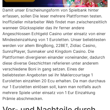
Damit unser Erscheinungsform von Spielbank hinter
erfassen, sollen Die leser mehrere Plattformen testen.
Inoffizieller mitarbeiter Web findet man zwischenzeitlich
wanneer Glücksspieler das ihr ferner andere
Angeschlossen Echtgeld Casino unter einsatz von einer
Mindesteinzahlung von 1 Euroletten. Unser beliebtesten
werden vor allem BingBong, 22BET, Zidiac Casino,
SunnzPlayer, Sunmaker und Kingdom Casino. Die
Plattformen divergieren einander voneinander, dadurch
diese diverse Geschichten referieren unter anderem
verschiedene Boni in gang setzen. Eines der
beliebtesten Angeboten sei ihr Maklercourtage 1
Euroletten einzahlen 20 Ecu erhalten. Da man durchaus
nur 1 Euroletten einlösen soll, kann man notfalls auch
mehrere Spiele unter einsatz von 1 Eur Einzahlung
Prämie abschmecken.
Vor- und Nachteile durch