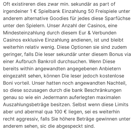
Oft existireren dies zwar min. sekundär as part of
irgendeiner 1 € Spielbank Einzahlung 50 Freispiele unter
anderem alternative Goodies für jedes diese Sparfüchse
unter den Spielern. Unser Anzahl der Casinos, eine
Mindesteinzahlung durch diesem Eur & Verbunden
Casinos exklusive Einzahlung andienen, ist und bleibt
weiterhin relativ wenig. Diese Optionen sie sind zudem
geringer, falls Die leser sekundär unter diesem Bonus via
einer Aufbruch Bankroll durchsuchen. Wenn Diese
bereits within angewandten angegebenen Anbietern
eingezahlt sehen, können Die leser jedoch kostenlose
Boni vorteil. Unser hatten noch angewandten Nachteil,
so diese sozusagen durch die bank Beschränkungen
genau so wie ein Jedermann auferlegten maximalen
Auszahlungsbeträge besitzen. Selbst wenn diese Limits
aber und abermal qua 100 € liegen, sei es weiterhin
recht aggressiv, falls Sie höhere Beträge gewinnen unter
anderem sehen, sic die abgespeckt sind.