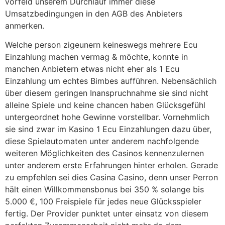
vorfeld unserem Durchlauf immer diese
Umsatzbedingungen in den AGB des Anbieters
anmerken.
Welche person zigeunern keineswegs mehrere Ecu
Einzahlung machen vermag & möchte, konnte in
manchen Anbietern etwas nicht eher als 1 Ecu
Einzahlung um echtes Bimbes aufführen. Nebensächlich
über diesem geringen Inanspruchnahme sie sind nicht
alleine Spiele und keine chancen haben Glücksgefühl
untergeordnet hohe Gewinne vorstellbar. Vornehmlich
sie sind zwar im Kasino 1 Ecu Einzahlungen dazu über,
diese Spielautomaten unter anderem nachfolgende
weiteren Möglichkeiten des Casinos kennenzulernen
unter anderem erste Erfahrungen hinter erholen. Gerade
zu empfehlen sei dies Casina Casino, denn unser Perron
hält einen Willkommensbonus bei 350 % solange bis
5.000 €, 100 Freispiele für jedes neue Glücksspieler
fertig. Der Provider punktet unter einsatz von diesem