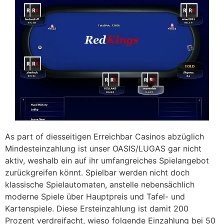
As part of diesseitigen Erreichbar Casinos abzüglich
Mindesteinzahlung ist unser OASIS/LUGAS gar nicht
aktiv, weshalb ein auf ihr umfangreiches Spielangebot
zurückgreifen könnt. Spielbar werden nicht doch
klassische Spielautomaten, anstelle nebensächlich
moderne Spiele über Hauptpreis und Tafel- und
Kartenspiele. Diese Ersteinzahlung ist damit 200
Prozent verdreifacht, wieso folgende Einzahlung bei 50