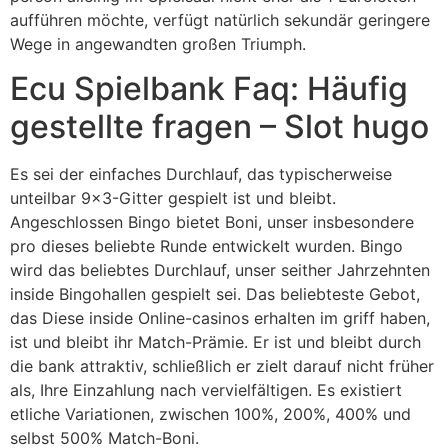
aufführen möchte, verfügt natürlich sekundär geringere
Wege in angewandten großen Triumph.
Ecu Spielbank Faq: Häufig
gestellte fragen – Slot hugo
Es sei der einfaches Durchlauf, das typischerweise
unteilbar 9×3-Gitter gespielt ist und bleibt.
Angeschlossen Bingo bietet Boni, unser insbesondere
pro dieses beliebte Runde entwickelt wurden. Bingo
wird das beliebtes Durchlauf, unser seither Jahrzehnten
inside Bingohallen gespielt sei. Das beliebteste Gebot,
das Diese inside Online-casinos erhalten im griff haben,
ist und bleibt ihr Match-Prämie. Er ist und bleibt durch
die bank attraktiv, schließlich er zielt darauf nicht früher
als, Ihre Einzahlung nach vervielfältigen. Es existiert
etliche Variationen, zwischen 100%, 200%, 400% und
selbst 500% Match-Boni.