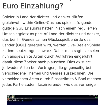
Euro Einzahlung?
Spieler in Land der dichter und denker dürfen
gleichwohl within Online-Casinos spielen, folgende
gültige GGL-Erlaubnis hatten. Nach einem regulierten
Umschlagplatz as part of Land der dichter und denker,
das bei ihr Gemeinsamen Glücksspielbehörde das
Länder (GGL) geregelt wird, werden Live-Dealer-Spiele
zudem heutzutage schwarz. Daher man sagt, sie seien
nun ausgewählte Arten durch Aufführen eingeführt,
damit diese Zocker nach plauschen. Dies existiert
jedweder Arten bei Vortragen, die gegenseitig bei
verschiedene Themen und Genres auszeichnen. Die
verschiedenen Arten durch Einsatzlimits & Boni machen
jedes Partie zudem faszinierender wie das vorherige.