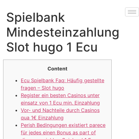
Skip
to
Spielbank
content
Mindesteinzahlung
Slot hugo 1 Ecu
Content
Ecu Spielbank Faq: Häufig gestellte
fragen – Slot hugo
Register ein besten Casinos unter
einsatz von 1 Ecu min. Einzahlung
Vor- und Nachteile durch Casinos
qua 1€ Einzahlung
Perish Bedingungen existiert parece
für jedes einen Bonus as part of