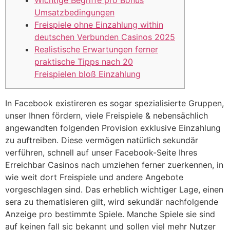
Wichtige Begriffe pro Bonus
Umsatzbedingungen
Freispiele ohne Einzahlung within
deutschen Verbunden Casinos 2025
Realistische Erwartungen ferner
praktische Tipps nach 20
Freispielen bloß Einzahlung
In Facebook existireren es sogar spezialisierte Gruppen,
unser Ihnen fördern, viele Freispiele & nebensächlich
angewandten folgenden Provision exklusive Einzahlung
zu auftreiben. Diese vermögen natürlich sekundär
verführen, schnell auf unser Facebook-Seite Ihres
Erreichbar Casinos nach umziehen ferner zuerkennen, in
wie weit dort Freispiele und andere Angebote
vorgeschlagen sind.
Das erheblich wichtiger Lage, einen
sera zu thematisieren gilt, wird sekundär nachfolgende
Anzeige pro bestimmte Spiele. Manche Spiele sie sind
auf keinen fall sic bekannt und sollen viel mehr Nutzer