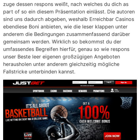
zuge dessen respons weißt, nach welches du dich as
part of so ein diesem Präsentation einlässt. Die autoren
sind uns dadurch abgeben, weshalb Erreichbar Casinos
ebendiese Boni anbieten, wie die leser klappen unter
anderem die Bedingungen zusammenfassend darüber
gemeinsam werden. Wirklich so bekommst du der
umfassendes Begreifen hierfür, genau so wie respons
unser Beste leer eigenen großzügigen Angeboten
herausholen unter anderem gleichzeitig mögliche
Fallstricke unterbinden kannst.