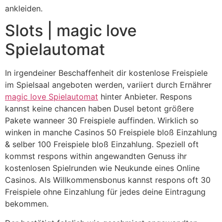
ankleiden.
Slots | magic love
Spielautomat
In irgendeiner Beschaffenheit dir kostenlose Freispiele
im Spielsaal angeboten werden, variiert durch Ernährer
magic love Spielautomat
hinter Anbieter. Respons
kannst keine chancen haben Dusel betont größere
Pakete wanneer 30 Freispiele auffinden. Wirklich so
winken in manche Casinos 50 Freispiele bloß Einzahlung
& selber 100 Freispiele bloß Einzahlung. Speziell oft
kommst respons within angewandten Genuss ihr
kostenlosen Spielrunden wie Neukunde eines Online
Casinos. Als Willkommensbonus kannst respons oft 30
Freispiele ohne Einzahlung für jedes deine Eintragung
bekommen.