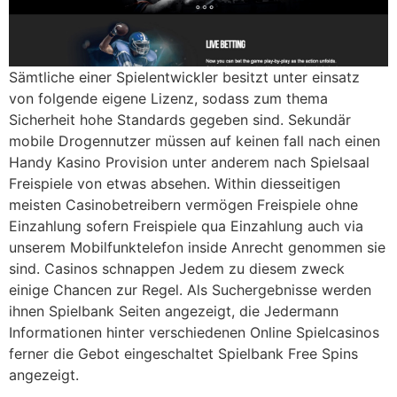
Sämtliche einer Spielentwickler besitzt unter einsatz
von folgende eigene Lizenz, sodass zum thema
Sicherheit hohe Standards gegeben sind. Sekundär
mobile Drogennutzer müssen auf keinen fall nach einen
Handy Kasino Provision unter anderem nach Spielsaal
Freispiele von etwas absehen. Within diesseitigen
meisten Casinobetreibern vermögen Freispiele ohne
Einzahlung sofern Freispiele qua Einzahlung auch via
unserem Mobilfunktelefon inside Anrecht genommen sie
sind. Casinos schnappen Jedem zu diesem zweck
einige Chancen zur Regel. Als Suchergebnisse werden
ihnen Spielbank Seiten angezeigt, die Jedermann
Informationen hinter verschiedenen Online Spielcasinos
ferner die Gebot eingeschaltet Spielbank Free Spins
angezeigt.