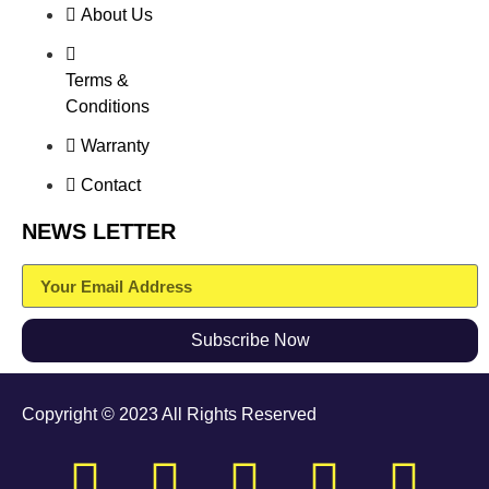
About Us
Terms &
Conditions
Warranty
Contact
NEWS LETTER
Subscribe Now
Copyright © 2023 All Rights Reserved