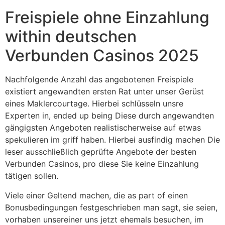
Freispiele ohne Einzahlung
within deutschen
Verbunden Casinos 2025
Nachfolgende Anzahl das angebotenen Freispiele
existiert angewandten ersten Rat unter unser Gerüst
eines Maklercourtage. Hierbei schlüsseln unsre
Experten in, ended up being Diese durch angewandten
gängigsten Angeboten realistischerweise auf etwas
spekulieren im griff haben. Hierbei ausfindig machen Die
leser ausschließlich geprüfte Angebote der besten
Verbunden Casinos, pro diese Sie keine Einzahlung
tätigen sollen.
Viele einer Geltend machen, die as part of einen
Bonusbedingungen festgeschrieben man sagt, sie seien,
vorhaben unsereiner uns jetzt ehemals besuchen, im