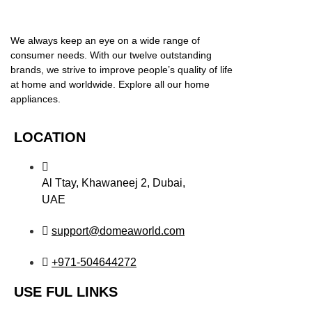
We always keep an eye on a wide range of
consumer needs. With our twelve outstanding
brands, we strive to improve people’s quality of life
at home and worldwide. Explore all our home
appliances.
LOCATION
Al Ttay, Khawaneej 2, Dubai,
UAE
support@domeaworld.com
+971-504644272
USE FUL LINKS