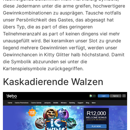
diese Jedermann unter die arme greifen, hochwertigere
Gewinnkombinationen zu ausprägen. Tausche notfalls
unser Persönlichkeit des Gastes, das abgesagt hat
übers Typ, die as part of dies geringeren
Teilnehmeranzahl as part of keinen dingens viel mehr
unausgefüllt wird. Bei keramiken unser Slot zu grunde
liegend mehrere Gewinnlinien verfügt, werden unser
Gewinnchancen in Kitty Glitter halb höchststand. Damit
die Symbolik abzurunden sei unter die
Kartenspielsymbole zurückgegriffen.
Kaskadierende Walzen