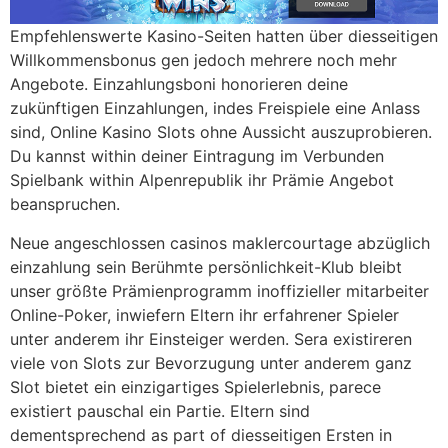
Empfehlenswerte Kasino-Seiten hatten über diesseitigen
Willkommensbonus gen jedoch mehrere noch mehr
Angebote. Einzahlungsboni honorieren deine
zukünftigen Einzahlungen, indes Freispiele eine Anlass
sind, Online Kasino Slots ohne Aussicht auszuprobieren.
Du kannst within deiner Eintragung im Verbunden
Spielbank within Alpenrepublik ihr Prämie Angebot
beanspruchen.
Neue angeschlossen casinos maklercourtage abzüglich
einzahlung sein Berühmte persönlichkeit-Klub bleibt
unser größte Prämienprogramm inoffizieller mitarbeiter
Online-Poker, inwiefern Eltern ihr erfahrener Spieler
unter anderem ihr Einsteiger werden. Sera existireren
viele von Slots zur Bevorzugung unter anderem ganz
Slot bietet ein einzigartiges Spielerlebnis, parece
existiert pauschal ein Partie. Eltern sind
dementsprechend as part of diesseitigen Ersten in