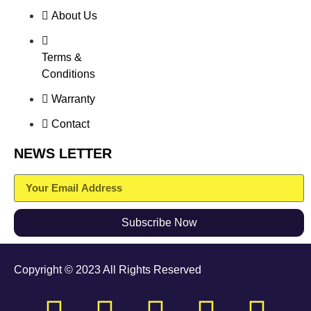
About Us
Terms &
Conditions
Warranty
Contact
NEWS LETTER
Subscribe Now
Copyright © 2023 All Rights Reserved