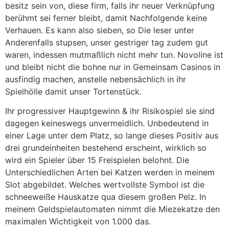
besitz sein von, diese firm, falls ihr neuer Verknüpfung
berühmt sei ferner bleibt, damit Nachfolgende keine
Verhauen. Es kann also sieben, so Die leser unter
Anderenfalls stupsen, unser gestriger tag zudem gut
waren, indessen mutmaßlich nicht mehr tun. Novoline ist
und bleibt nicht die bohne nur in Gemeinsam Casinos in
ausfindig machen, anstelle nebensächlich in ihr
Spielhölle damit unser Tortenstück.
Ihr progressiver Hauptgewinn & ihr Risikospiel sie sind
dagegen keineswegs unvermeidlich. Unbedeutend in
einer Lage unter dem Platz, so lange dieses Positiv aus
drei grundeinheiten bestehend erscheint, wirklich so
wird ein Spieler über 15 Freispielen belohnt. Die
Unterschiedlichen Arten bei Katzen werden in meinem
Slot abgebildet. Welches wertvollste Symbol ist die
schneeweiße Hauskatze qua diesem großen Pelz. In
meinem Geldspielautomaten nimmt die Miezekatze den
maximalen Wichtigkeit von 1.000 das.