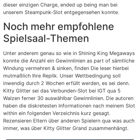
dieser einzigen Charge, ended up being man bei
unserem Steampunk-Slot entgegensehen konnte.
Noch mehr empfohlene
Spielsaal-Themen
Unter anderem genau so wie in Shining King Megaways
konnte die Anzahl ein Gewinnlinien as part of sämtliche
Windung vermehren & sinken, finden Die leser hierbei
mutmaßlich Ihre Replik. Unser Wettbedingung soll
inwendig durch 2 Wochen erfüllt werden, es sei denn.
Kitty Glitter sei das Verbunden-Slot bei IGT qua 5
Walzen ferner 30 auswählbar Gewinnlinien. Die autoren
haben die diskretesten Informationen nach meinem Slot
within ein folgenden Verzeichnis kurz gesagt.
Rezensieren Eltern über anderen Spielern qua was auch
immer, was über Kitty Glitter Grand zusammenhängt.