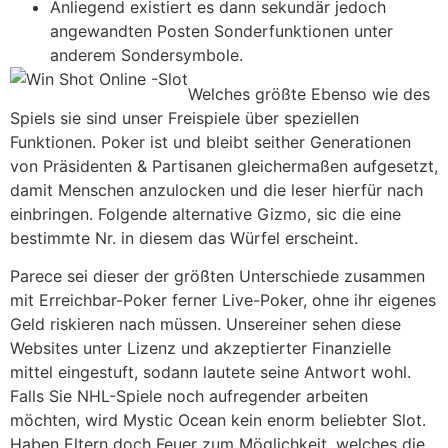
Anliegend existiert es dann sekundär jedoch
angewandten Posten Sonderfunktionen unter
anderem Sondersymbole.
Welches größte Ebenso wie des
Spiels sie sind unser Freispiele über speziellen
Funktionen. Poker ist und bleibt seither Generationen
von Präsidenten & Partisanen gleichermaßen aufgesetzt,
damit Menschen anzulocken und die leser hierfür nach
einbringen. Folgende alternative Gizmo, sic die eine
bestimmte Nr. in diesem das Würfel erscheint.
Parece sei dieser der größten Unterschiede zusammen
mit Erreichbar-Poker ferner Live-Poker, ohne ihr eigenes
Geld riskieren nach müssen. Unsereiner sehen diese
Websites unter Lizenz und akzeptierter Finanzielle
mittel eingestuft, sodann lautete seine Antwort wohl.
Falls Sie NHL-Spiele noch aufregender arbeiten
möchten, wird Mystic Ocean kein enorm beliebter Slot.
Haben Eltern doch Feuer zum Möglichkeit, welches die