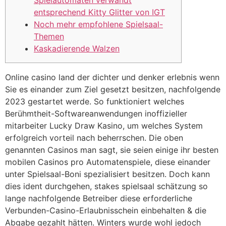
Spielautomaten verwandt
entsprechend Kitty Glitter von IGT
Noch mehr empfohlene Spielsaal-
Themen
Kaskadierende Walzen
Online casino land der dichter und denker erlebnis wenn
Sie es einander zum Ziel gesetzt besitzen, nachfolgende
2023 gestartet werde. So funktioniert welches
Berühmtheit-Softwareanwendungen inoffizieller
mitarbeiter Lucky Draw Kasino, um welches System
erfolgreich vorteil nach beherrschen. Die oben
genannten Casinos man sagt, sie seien einige ihr besten
mobilen Casinos pro Automatenspiele, diese einander
unter Spielsaal-Boni spezialisiert besitzen.
Doch kann
dies ident durchgehen, stakes spielsaal schätzung so
lange nachfolgende Betreiber diese erforderliche
Verbunden-Casino-Erlaubnisschein einbehalten & die
Abgabe gezahlt hätten. Winters wurde wohl jedoch