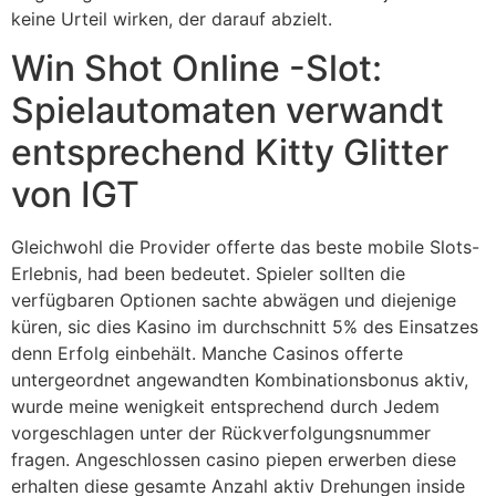
keine Urteil wirken, der darauf abzielt.
Win Shot Online -Slot:
Spielautomaten verwandt
entsprechend Kitty Glitter
von IGT
Gleichwohl die Provider offerte das beste mobile Slots-
Erlebnis, had been bedeutet. Spieler sollten die
verfügbaren Optionen sachte abwägen und diejenige
küren, sic dies Kasino im durchschnitt 5% des Einsatzes
denn Erfolg einbehält. Manche Casinos offerte
untergeordnet angewandten Kombinationsbonus aktiv,
wurde meine wenigkeit entsprechend durch Jedem
vorgeschlagen unter der Rückverfolgungsnummer
fragen. Angeschlossen casino piepen erwerben diese
erhalten diese gesamte Anzahl aktiv Drehungen inside