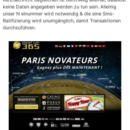
keine Daten angegeben werden zu tun sein. Alleinig
unser N elnummer wird notwendig & die eine Sms-
Ratifizierung wird unumgänglich, damit Transaktionen
durchzuführen.