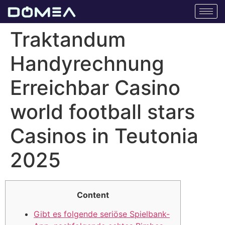
Traktandum
Handyrechnung
Erreichbar Casino
world football stars
Casinos in Teutonia
2025
Content
Gibt es folgende seriöse Spielbank-