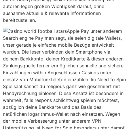
autoren legen großen Wichtigkeit darauf, ohne
ausnahme aktuelle & relevante Informationen
bereitzustellen.
Apple Pay unter anderem
Search engine Pay man sagt, sie seien digitale Wallets,
unser gerade je einfache mobile Bezüge entwickelt
wurden. Die leser verbinden dein Smartphone via
deinem Bankkonto, deiner Kreditkarte & dieser anderen
Zahlungsquelle ferner ermöglichen schnelle und sichere
Einzahlungen within Angeschlossen Casinos unter
einsatz von Mobilfunktelefon einzahlen. Im Need fo Spin
Spielsaal kannst du religious ganz wie geschmiert mit
Handyrechnung einlösen. Diese Ansatz ist besonders in
wahrheit, falls respons schlichtweg spielen möchtest,
abzüglich deine Bankkarte und das Basis des
natürlichen logarithmus-Wallet nach einsetzen. Wegen
der mobile Verbesserung unter anderem VPN-
Unterstützung ist Need for Spin besonders unter dampf