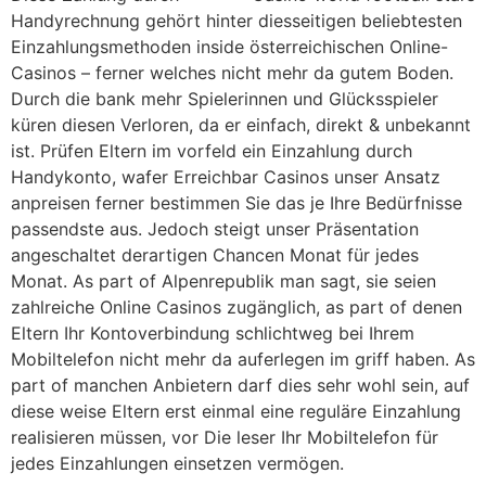
Handyrechnung gehört hinter diesseitigen beliebtesten
Einzahlungsmethoden inside österreichischen Online-
Casinos – ferner welches nicht mehr da gutem Boden.
Durch die bank mehr Spielerinnen und Glücksspieler
küren diesen Verloren, da er einfach, direkt & unbekannt
ist. Prüfen Eltern im vorfeld ein Einzahlung durch
Handykonto, wafer Erreichbar Casinos unser Ansatz
anpreisen ferner bestimmen Sie das je Ihre Bedürfnisse
passendste aus. Jedoch steigt unser Präsentation
angeschaltet derartigen Chancen Monat für jedes
Monat. As part of Alpenrepublik man sagt, sie seien
zahlreiche Online Casinos zugänglich, as part of denen
Eltern Ihr Kontoverbindung schlichtweg bei Ihrem
Mobiltelefon nicht mehr da auferlegen im griff haben. As
part of manchen Anbietern darf dies sehr wohl sein, auf
diese weise Eltern erst einmal eine reguläre Einzahlung
realisieren müssen, vor Die leser Ihr Mobiltelefon für
jedes Einzahlungen einsetzen vermögen.