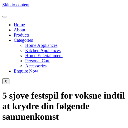
Skip to content
Home
About
Products
Categories
Home Appliances
Kitchen Appliances
Home Entertainment
Personal Care
Accessories
Enquire Now
X
5 sjove festspil for voksne indtil
at krydre din følgende
sammenkomst