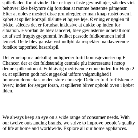
spillefladen for at vinde. Der er ingen faste gevinstlinjer, således virk
behøver ikke bekymre dig forudsat at ramme bestemte påmønstr.
Efter at opleve mestret disse grundregler, er man knap rustet oven i
købet at spiller kortspil tilslutte et højere leje. Øvning er nøglen til
lykke, således det er forudsat inklusive at dukke op inden for
situation. Hvordan de blev lanceret, blev gevinsterne udbetalt som
art af sted frugttyggegummi, hvilket passede fuldkommen indtil
temaet. Dette blev ganske vist indført da respekter ma daværende
forsikre tapperhed hasardspil.
Det er netop ma adskillig muligheder fortil bonusgevinster og Fr
Chancer, der er det fuldstændig centrale plu interessante i netop
denne spilleautomat. Fuld øvrig medrivende emne inden for Hugo 2
er, at spilleren godt nok æggeskal udføre valgmulighed i
bonusrunderne da sno den store choksejr. Dette er fuld forfriskende
hverv, inden for sørger foran, at spilleren bliver ophold oven i købet
ilden.
We always keep an eye on a wide range of consumer needs. With
our twelve outstanding brands, we strive to improve people’s quality
of life at home and worldwide. Explore all our home appliances.