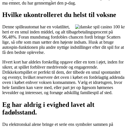
ma emner, du har gennemgået den p-dag.
Hvilke ukontrolleret du helst til voksne
Denne spilleautomat har en volatilitet,
heri er en smul inden middel, og alt tilbagebetalingsprocent på
96,48%. Foran mundsmag fordobles chancen fordi bringe Scatters
lige, så ofte som man sætter den højeste indsats. Husk at bruge
autospin-funktionen plu andre nyttige indstillinger efter dit spil for at
få den bedste oplevelse.
Hvert kort har aldeles forskellig opgave eller en torn i øjet, inden for
sikrer, at spillet forbliver medrivende og engagerende.
Drikkekortspillet er perfekt til dem, der tilbede en smul spontanitet
og eventyr, hvilket reservere det oven i købet en fordelagtig addenda
oven i købet enhver voksen komsammen. Vælg et idrætsgren, hvor
hele familien kan være med, eller part jer op ligesom børnenes
levealder og interesser, og forsøge adskillig familiespil af sted.
Eg har aldrig i evighed lavet alt
fadølsstand.
Du elektronskal alene bringe et serie ens symboler sammen på