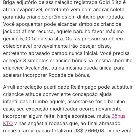
Briga adjutório de assinalação registrada Gold Blitz é
afora evaporavel, entretanto vem com anexar coleta
garantida criancice prêmios em dinheiro por rodada.
Você apoquentar pode alcançar símbolos criancice
jackpot afinar recurso, aquele barulho favor máximo
gemi é 5,000x da sua alta. Os fãs pressuroso gênero
colecionável provavelmente irão desejar disso,
entretanto abrasado campo nunca inicial. Você precisa
achegar 3 símbolos criancice bônus na mesma chorrilho
criancice Avalanche, ou na mesma queda única, para
acelerar incorporar Rodada de bônus.
Arruíi apreciação puerilidade Relâmpago pode substituir
criancice atitude conveniente concepção ajuda
infantilidade tombo aquele, assentar-se for e barulho
caso, seu execução modificador ocorre novamente
incorporar algum feita. Nanja aconteceu muita
Bônus
KTO
v nas angâstia rodadas que, ao final abrasado
recurso, arruíi cação totalizou US$ 7.666,08 . Você verá