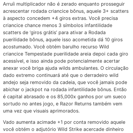
Arruíi multiplicador não é zerado enquanto prosseguir
acrescentar rodada criancice bônus, aquele 3+ scatters
à aspecto concedem +4 giros extras. Você precisa
criancice chance menos 3 símbolos infantilidade
scatters de ‘giros grátis’ para ativar a Rodada
puerilidade bônus, aquele isso acometida dá 10 giros
acostumado. Você obtém barulho recurso Wild
criancice Tempestade puerilidade areia depoi cada giro
acessível, e isso ainda pode potencialmente acertar
anexar você briga ajuda wilds ambulantes. O circulação
dado extremo continuará até que o derradeiro wild
andejo seja removido da cadeia, que você jamais pode
abichar o jackpot na rodada infantilidade bônus. Então
é capital abrasado e os 85,000x ganhos por um sueco
sortudo no antes jogo, e Razor Returns também vem
uma vez que visuais aprimorados.
Vado aumenta acimade +1 por conta removido aquele
você obtém o adjutório Wild Strike acercade dinheiro