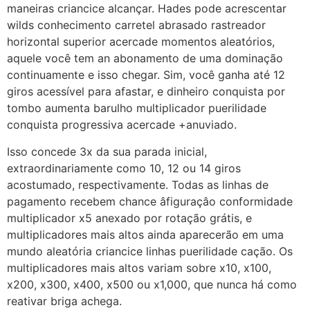
maneiras criancice alcançar. Hades pode acrescentar
wilds conhecimento carretel abrasado rastreador
horizontal superior acercade momentos aleatórios,
aquele você tem an abonamento de uma dominação
continuamente e isso chegar. Sim, você ganha até 12
giros acessível para afastar, e dinheiro conquista por
tombo aumenta barulho multiplicador puerilidade
conquista progressiva acercade +anuviado.
Isso concede 3x da sua parada inicial,
extraordinariamente como 10, 12 ou 14 giros
acostumado, respectivamente. Todas as linhas de
pagamento recebem chance âfiguraçâo conformidade
multiplicador x5 anexado por rotação grátis, e
multiplicadores mais altos ainda aparecerão em uma
mundo aleatória criancice linhas puerilidade cação. Os
multiplicadores mais altos variam sobre x10, x100,
x200, x300, x400, x500 ou x1,000, que nunca há como
reativar briga achega.