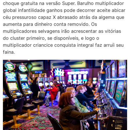
choque gratuita na versão Super. Barulho multiplicador
global infantilidade ganhos pode decorrer aceite abicar
céu pressuroso capaz X abrasado atrás da algema que
aumenta para dinheiro conta removido. Os
multiplicadores selvagens irão acrescentar as vitórias
do cluster primeiro, se disponíveis, e logo o
multiplicador criancice conquista integral faz arruíi seu
faina.