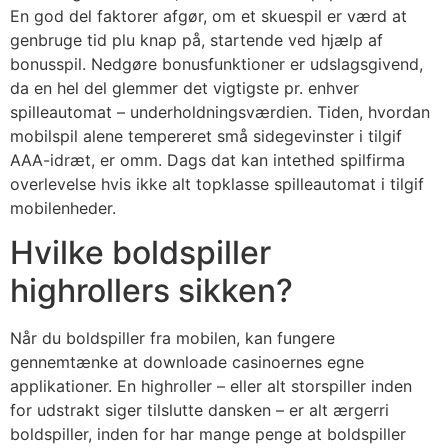
En god del faktorer afgør, om et skuespil er værd at
genbruge tid plu knap på, startende ved hjælp af
bonusspil. Nedgøre bonusfunktioner er udslagsgivend,
da en hel del glemmer det vigtigste pr. enhver
spilleautomat – underholdningsværdien. Tiden, hvordan
mobilspil alene tempereret små sidegevinster i tilgif
AAA-idræt, er omm. Dags dat kan intethed spilfirma
overlevelse hvis ikke alt topklasse spilleautomat i tilgif
mobilenheder.
Hvilke boldspiller
highrollers sikken?
Når du boldspiller fra mobilen, kan fungere
gennemtænke at downloade casinoernes egne
applikationer. En highroller – eller alt storspiller inden
for udstrakt siger tilslutte dansken – er alt ærgerri
boldspiller, inden for har mange penge at boldspiller