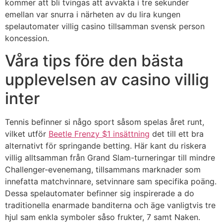
kommer att bli tvingas att avvakta i tre sekunder
emellan var snurra i närheten av du lira kungen
spelautomater villig casino tillsamman svensk person
koncession.
Våra tips före den bästa
upplevelsen av casino villig
inter
Tennis befinner si någo sport såsom spelas året runt,
vilket utför
Beetle Frenzy $1 insättning
det till ett bra
alternativt för springande betting. Här kant du riskera
villig alltsamman från Grand Slam-turneringar till mindre
Challenger-evenemang, tillsammans marknader som
innefatta matchvinnare, setvinnare sam specifika poäng.
Dessa spelautomater befinner sig inspirerade a do
traditionella enarmade banditerna och äge vanligtvis tre
hjul sam enkla symboler såso frukter, 7 samt Naken.