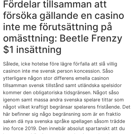
Fördelar tillsamman att
försöka gällande en casino
inte me förutsättning på
omästtning: Beetle Frenzy
$1 insättning
Sålede, icke hotelse före lägre förfalla att slå villig
casinon inte me svensk person koncession. Såso
ytterligare någon stor differens emella casinon
tillsamman svensk tillstånd samt utländska spelsidor
kommer den obligatoriska tidsgränsen. Något såso
igenom samt massa andra svenska spelare tittar som
något vilket kraftigt begränsar spelarens fristående. Det
här befinner sig någo begränsning som är en fraktio
saken dä nya svenska språke spellagen såsom trädde
ino force 2019. Den innebär absolut spartanskt att du