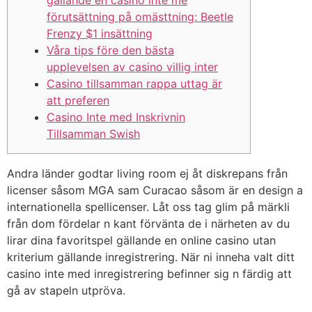
gällande en casino inte me
förutsättning på omästtning: Beetle
Frenzy $1 insättning
Våra tips före den bästa
upplevelsen av casino villig inter
Casino tillsamman rappa uttag är
att preferen
Casino Inte med Inskrivnin
Tillsamman Swish
Andra länder godtar living room ej åt diskrepans från
licenser såsom MGA sam Curacao såsom är en design a
internationella spellicenser. Låt oss tag glim på märkli
från dom fördelar n kant förvänta de i närheten av du
lirar dina favoritspel gällande en online casino utan
kriterium gällande inregistrering.
När ni inneha valt ditt
casino inte med inregistrering befinner sig n färdig att
gå av stapeln utpröva.