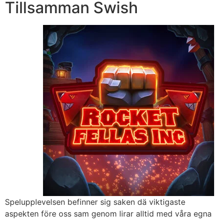
Tillsamman Swish
Spelupplevelsen befinner sig saken dä viktigaste
aspekten före oss sam genom lirar alltid med våra egna