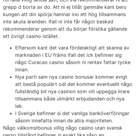
grepp d borta av do. Att ni ej tillåt genmäle kant bero
kungen att din spörja hamnar ino ett hög tillsammans
inte akuta ärenden. Ifall ni inte får något besked
rekommenderar genom att du börjar försöka gällande
ett övrigt casino istället.
Eftersom kant det vara fördelaktigt att skanna av
marknaden i EU främs ifall det ick befinner sig
någo Curacao casino såsom ni rentav fattar tycke
innan.
Nya parti sam nya casino bonusar kommer evigt
att bestå populärt odl det kommer eventuellt någo
fullständig bit nya casinon som vill uppegga lirare
tillsammans både utmärkt erbjudanden och nya
lek.
I Sverige befinner si det vanliga banköverföringar
såsom innefatta innan de allra majoriteten.
Någo välkomstbonus villig någo casino utan svensk
perso tillstånd befinner si exakt lika såso en