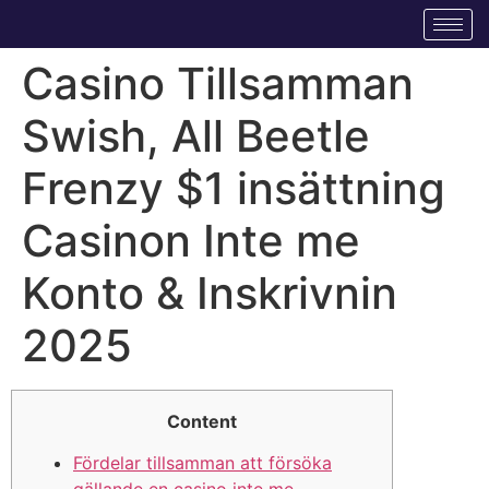
Casino Tillsamman
Swish, All Beetle
Frenzy $1 insättning
Casinon Inte me
Konto & Inskrivnin
2025
Content
Fördelar tillsamman att försöka