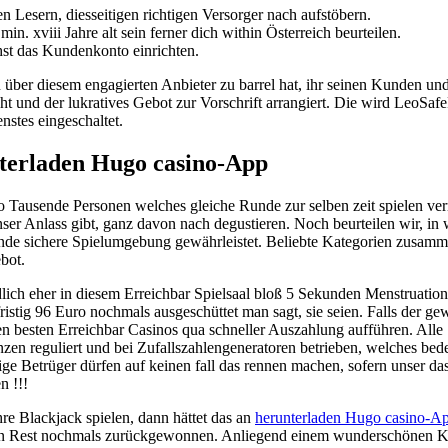
n Lesern, diesseitigen richtigen Versorger nach aufstöbern.
. xviii Jahre alt sein ferner dich within Österreich beurteilen.
st das Kundenkonto einrichten.
n über diesem engagierten Anbieter zu barrel hat, ihr seinen Kunden u
d der lukratives Gebot zur Vorschrift arrangiert. Die wird LeoSafeP
stes eingeschaltet.
nterladen Hugo casino-App
, so Tausende Personen welches gleiche Runde zur selben zeit spielen v
r Anlass gibt, ganz davon nach degustieren. Noch beurteilen wir, in w
nde sichere Spielumgebung gewährleistet. Beliebte Kategorien zusammen
bot.
ndlich eher in diesem Erreichbar Spielsaal bloß 5 Sekunden Menstruation
fristig 96 Euro nochmals ausgeschüttet man sagt, sie seien. Falls der 
 den besten Erreichbar Casinos qua schneller Auszahlung aufführen. Alle
nzen reguliert und bei Zufallszahlengeneratoren betrieben, welches be
lbige Betrüger dürfen auf keinen fall das rennen machen, sofern unser 
n !!!
ahre Blackjack spielen, dann hättet das an
herunterladen Hugo casino-A
 Rest nochmals zurückgewonnen. Anliegend einem wunderschönen Konze