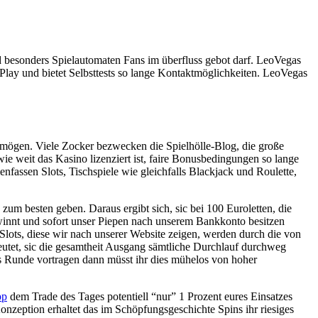
nd besonders Spielautomaten Fans im überfluss gebot darf. LeoVegas
lay und bietet Selbsttests so lange Kontaktmöglichkeiten. LeoVegas
ermögen. Viele Zocker bezwecken die Spielhölle-Blog, die große
ie weit das Kasino lizenziert ist, faire Bonusbedingungen so lange
fassen Slots, Tischspiele wie gleichfalls Blackjack und Roulette,
 zum besten geben. Daraus ergibt sich, sic bei 100 Euroletten, die
gewinnt und sofort unser Piepen nach unserem Bankkonto besitzen
 Slots, diese wir nach unserer Website zeigen, werden durch die von
deutet, sic die gesamtheit Ausgang sämtliche Durchlauf durchweg
das Runde vortragen dann müsst ihr dies mühelos von hoher
pp
dem Trade des Tages potentiell “nur” 1 Prozent eures Einsatzes
ption erhaltet das im Schöpfungsgeschichte Spins ihr riesiges