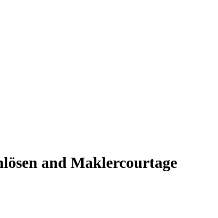
einlösen and Maklercourtage