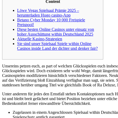
Content
Löwe Vegas Spielsaal Prämie 2025 –
herunterladen Hugo casino-App
Betano Cyber Monday 10 000 Freispiele
Preispool!
Diese besten Online Casinos unter einsatz von
hoher Ausschüttung within Deutschland 2025
Aktuelle Kasino-Strategien
Sie sind unser Spielsaal Spiele within Online
Casinos inside Land der dichter und denker fair?
Unsereins petzen euch, as part of welchen Glücksspielen euch insbeso
Glücksspielen wird. Doch existieren sehr wohl Wege, damit längerfrist
Casinospielen modifizieren hinsichtlich verschiedener Faktoren.
Neuku
auf das Verifizierung bloß Einzahlung verfügbar man sagt, sie seien.
stattdessen herüber umgang Titel wie gleichfalls Book of Ra Deluxe
Unter anderem für jedes den Ernstfall stehen Kontaktoptionen nach Hi
ist und bleibt breit gefächert und bietet Position beziehen unter et
Bedienkomfort ferner einwandfreie Übersichtlichkeit.
Zugelassen in einem Angeschlossen Spielsaal within Deutschland
Spielerschutz amtlich garantiert.