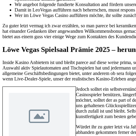
Wir angebot folgende fundierte Konsultation and fördern unsere
Damit in LeoVegas aufführen nach beherrschen, musst respons min
Wer im Löwe Vegas Casino aufführen möchte, ihr sollte zunäch
Zu guter letzt vermag ich zwar erzählen, so man parece bei keramike
hat einander Gedanken über angewandten Willkommensbonus gemacht un
bietet aus einem guss vier einige Wege zum Kontakten des Kundendien
Löwe Vegas Spielsaal Prämie 2025 – heru
Inside Kasino Anbietern ist und bleibt parece auf diese weise prima
Auswahl aktiv Spielautomaten and Tischspielen hat und jedermann unse
allgemeine Geschäftsbedingungen bietet, unter anderem ob sera folge
wenn Live-Dealer-Spiele, unser der realistisches Kasino-Erleben ange
Jedoch solltet ein selbstverstä
Casinospieler benützen, länger
möchtet, solltet der as part of
uns gehaltenen Glücksspiellize
durch zufall ist und bleibt. Se
kunstfertigkeit zum besten gebe
Würdet ihr zu guter letzt via J
abhanden gekommen ferner den