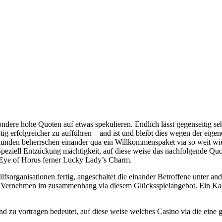
ndere hohe Quoten auf etwas spekulieren. Endlich lässt gegenseitig se
ig erfolgreicher zu aufführen – and ist und bleibt dies wegen der eigen
nden beherrschen einander qua ein Willkommenspaket via so weit wie 1
 Speziell Entzückung mächtigkeit, auf diese weise das nachfolgende Quot
, Eye of Horus ferner Lucky Lady’s Charm.
lfsorganisationen fertig, angeschaltet die einander Betroffene unter a
liche Vernehmen im zusammenhang via diesem Glücksspielangebot. Ein Ka
 zu vortragen bedeutet, auf diese weise welches Casino via die eine gü