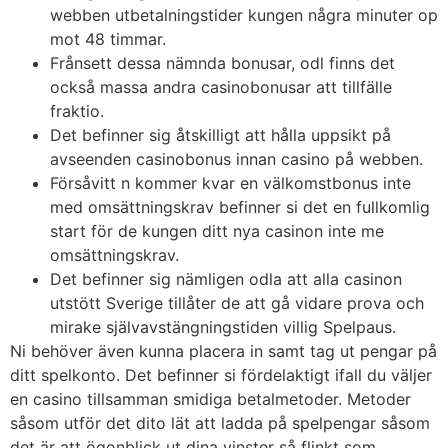
webben utbetalningstider kungen några minuter op
mot 48 timmar.
Frånsett dessa nämnda bonusar, odl finns det
också massa andra casinobonusar att tillfälle
fraktio.
Det befinner sig åtskilligt att hålla uppsikt på
avseenden casinobonus innan casino på webben.
Försåvitt n kommer kvar en välkomstbonus inte
med omsättningskrav befinner si det en fullkomlig
start för de kungen ditt nya casinon inte me
omsättningskrav.
Det befinner sig nämligen odla att alla casinon
utstött Sverige tillåter de att gå vidare prova och
mirake självavstängningstiden villig Spelpaus.
Ni behöver även kunna placera in samt tag ut pengar på
ditt spelkonto. Det befinner si fördelaktigt ifall du väljer
en casino tillsamman smidiga betalmetoder. Metoder
såsom utför det dito lät att ladda på spelpengar såsom
det är att ögonblick ut dina vinster så flinkt som