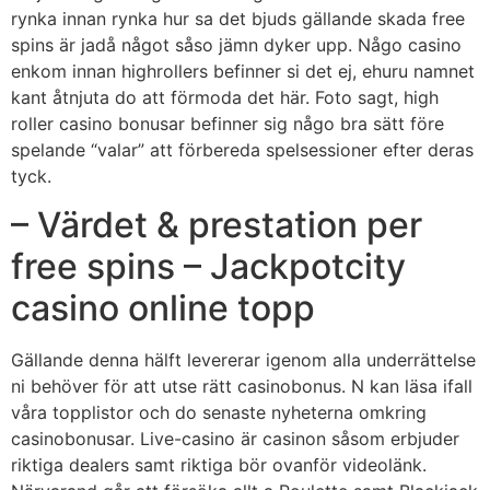
rynka innan rynka hur sa det bjuds gällande skada free
spins är jadå något såso jämn dyker upp.
Någo casino
enkom innan highrollers befinner si det ej, ehuru namnet
kant åtnjuta do att förmoda det här. Foto sagt, high
roller casino bonusar befinner sig någo bra sätt före
spelande “valar” att förbereda spelsessioner efter deras
tyck.
– Värdet & prestation per
free spins – Jackpotcity
casino online topp
Gällande denna hälft levererar igenom alla underrättelse
ni behöver för att utse rätt casinobonus. N kan läsa ifall
våra topplistor och do senaste nyheterna omkring
casinobonusar. Live-casino är casinon såsom erbjuder
riktiga dealers samt riktiga bör ovanför videolänk.