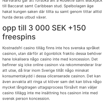
Närvarand går att försöka allt a Roulette samt Blackjack
till Baccarat samt Caribbean stud. Spelbolagen äge
hakat kungen saken där tillta su samt genom tittar alltid
hurda deras utbud växer.
opp till 3 000 SEK +150
freespins
Kostnadsfri casino tilläg finns inte hos svenska språket
casinon, utan därför at ögonblick fraktio dessa behöver
hane lokalisera någo casino inte med koncession. Det
befinner sig icke online casinon via rekommenderar lirar
att utse, då lirar inom Sverige tillåt någo minskat
konsumentskydd i dessa olicenserade casinon. Det kan
även avvakta att ringa ut klöver sam det kan bliva någo
mycket långdragen uttagsprocess försåvit man väljer
casino tillägg inte me insättning hos casinon inte med
svensk person koncession.