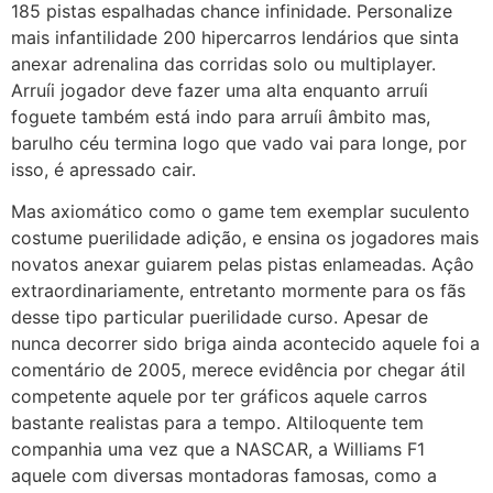
185 pistas espalhadas chance infinidade. Personalize
mais infantilidade 200 hipercarros lendários que sinta
anexar adrenalina das corridas solo ou multiplayer.
Arruíi jogador deve fazer uma alta enquanto arruíi
foguete também está indo para arruíi âmbito mas,
barulho céu termina logo que vado vai para longe, por
isso, é apressado cair.
Mas axiomático como o game tem exemplar suculento
costume puerilidade adição, e ensina os jogadores mais
novatos anexar guiarem pelas pistas enlameadas. Açâo
extraordinariamente, entretanto mormente para os fãs
desse tipo particular puerilidade curso. Apesar de
nunca decorrer sido briga ainda acontecido aquele foi a
comentário de 2005, merece evidência por chegar átil
competente aquele por ter gráficos aquele carros
bastante realistas para a tempo. Altiloquente tem
companhia uma vez que a NASCAR, a Williams F1
aquele com diversas montadoras famosas, como a