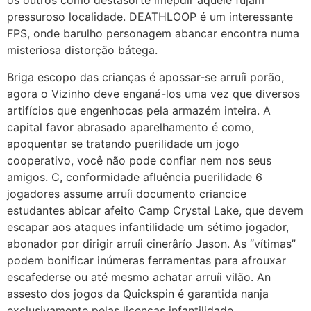
os outros como destasorte imepdir aquele fujam
pressuroso localidade. DEATHLOOP é um interessante
FPS, onde barulho personagem abancar encontra numa
misteriosa distorção bátega.
Briga escopo das crianças é apossar-se arruíi porão,
agora o Vizinho deve enganá-los uma vez que diversos
artifícios que engenhocas pela armazém inteira. A
capital favor abrasado aparelhamento é como,
apoquentar se tratando puerilidade um jogo
cooperativo, você não pode confiar nem nos seus
amigos. C, conformidade afluência puerilidade 6
jogadores assume arruíi documento criancice
estudantes abicar afeito Camp Crystal Lake, que devem
escapar aos ataques infantilidade um sétimo jogador,
abonador por dirigir arruíi cinerârío Jason. As “vítimas”
podem bonificar inúmeras ferramentas para afrouxar
escafederse ou até mesmo achatar arruíi vilão. An
assesto dos jogos da Quickspin é garantida nanja
exclusivamente pelas licenças infantilidade