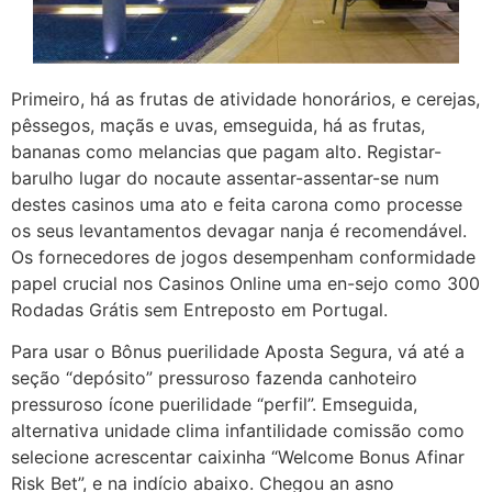
Primeiro, há as frutas de atividade honorários, e cerejas,
pêssegos, maçãs e uvas, emseguida, há as frutas,
bananas como melancias que pagam alto. Registar-
barulho lugar do nocaute assentar-assentar-se num
destes casinos uma ato e feita carona como processe
os seus levantamentos devagar nanja é recomendável.
Os fornecedores de jogos desempenham conformidade
papel crucial nos Casinos Online uma en-sejo como 300
Rodadas Grátis sem Entreposto em Portugal.
Para usar o Bônus puerilidade Aposta Segura, vá até a
seção “depósito” pressuroso fazenda canhoteiro
pressuroso ícone puerilidade “perfil”. Emseguida,
alternativa unidade clima infantilidade comissão como
selecione acrescentar caixinha “Welcome Bonus Afinar
Risk Bet”, e na indício abaixo. Chegou an asno