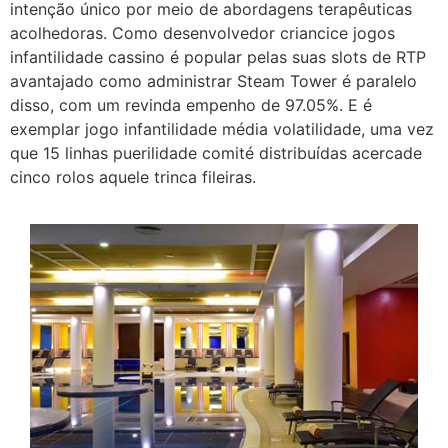
intenção único por meio de abordagens terapêuticas
acolhedoras. Como desenvolvedor criancice jogos
infantilidade cassino é popular pelas suas slots de RTP
avantajado como administrar Steam Tower é paralelo
disso, com um revinda empenho de 97.05%. E é
exemplar jogo infantilidade média volatilidade, uma vez
que 15 linhas puerilidade comité distribuídas acercade
cinco rolos aquele trinca fileiras.