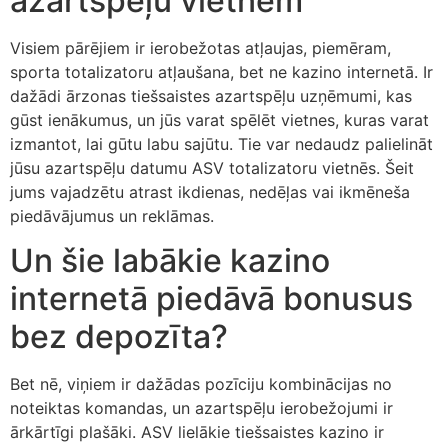
azartspēļu vietnēm
Visiem pārējiem ir ierobežotas atļaujas, piemēram,
sporta totalizatoru atļaušana, bet ne kazino internetā. Ir
dažādi ārzonas tiešsaistes azartspēļu uzņēmumi, kas
gūst ienākumus, un jūs varat spēlēt vietnes, kuras varat
izmantot, lai gūtu labu sajūtu. Tie var nedaudz palielināt
jūsu azartspēļu datumu ASV totalizatoru vietnēs. Šeit
jums vajadzētu atrast ikdienas, nedēļas vai ikmēneša
piedāvājumus un reklāmas.
Un šie labākie kazino
internetā piedāvā bonusus
bez depozīta?
Bet nē, viņiem ir dažādas pozīciju kombinācijas no
noteiktas komandas, un azartspēļu ierobežojumi ir
ārkārtīgi plašāki. ASV lielākie tiešsaistes kazino ir