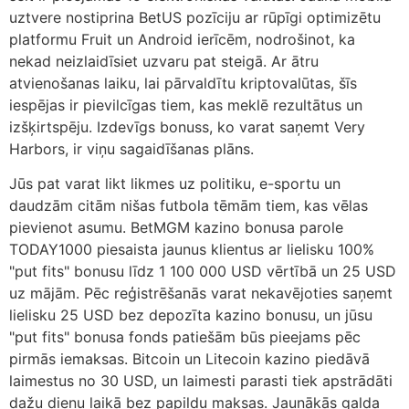
uztvere nostiprina BetUS pozīciju ar rūpīgi optimizētu
platformu Fruit un Android ierīcēm, nodrošinot, ka
nekad neizlaidīsiet uzvaru pat steigā. Ar ātru
atvienošanas laiku, lai pārvaldītu kriptovalūtas, šīs
iespējas ir pievilcīgas tiem, kas meklē rezultātus un
izšķirtspēju. Izdevīgs bonuss, ko varat saņemt Very
Harbors, ir viņu sagaidīšanas plāns.
Jūs pat varat likt likmes uz politiku, e-sportu un
daudzām citām nišas futbola tēmām tiem, kas vēlas
pievienot asumu. BetMGM kazino bonusa parole
TODAY1000 piesaista jaunus klientus ar lielisku 100%
"put fits" bonusu līdz 1 100 000 USD vērtībā un 25 USD
uz mājām. Pēc reģistrēšanās varat nekavējoties saņemt
lielisku 25 USD bez depozīta kazino bonusu, un jūsu
"put fits" bonusa fonds patiešām būs pieejams pēc
pirmās iemaksas. Bitcoin un Litecoin kazino piedāvā
laimestus no 30 USD, un laimesti parasti tiek apstrādāti
dažu dienu laikā bez papildu maksas. Jaunākās galda