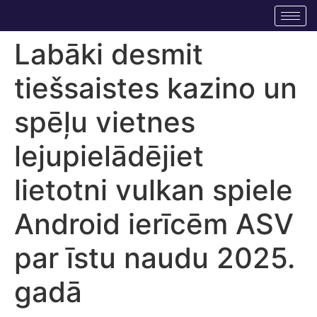
Labāki desmit
tiešsaistes kazino un
spēļu vietnes
lejupielādējiet
lietotni vulkan spiele
Android ierīcēm ASV
par īstu naudu 2025.
gadā