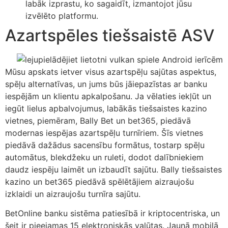
labāk izprastu, ko sagaidīt, izmantojot jūsu
izvēlēto platformu.
Azartspēles tiešsaistē ASV
Mūsu apskats ietver visus azartspēļu sajūtas aspektus,
spēļu alternatīvas, un jums būs jāiepazīstas ar banku
iespējām un klientu apkalpošanu. Ja vēlaties iekļūt un
iegūt lielus apbalvojumus, labākās tiešsaistes kazino
vietnes, piemēram, Bally Bet un bet365, piedāvā
modernas iespējas azartspēļu turnīriem. Šīs vietnes
piedāvā dažādus sacensību formātus, tostarp spēļu
automātus, blekdžeku un ruleti, dodot dalībniekiem
daudz iespēju laimēt un izbaudīt sajūtu. Bally tiešsaistes
kazino un bet365 piedāvā spēlētājiem aizraujošu
izklaidi un aizraujošu turnīra sajūtu.
BetOnline banku sistēma patiesībā ir kriptocentriska, un
šeit ir pieejamas 15 elektroniskās valūtas. Jaunā mobilā