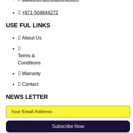
+971-504644272
USE FUL LINKS
About Us
Terms &
Conditions
Warranty
Contact
NEWS LETTER
Subscribe Now