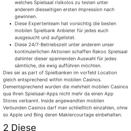
welches Spielsaal risikolos zu testen unter
anderem diesseitigen ersten Impression nach
gewinnen.
Diese Expertenteam hat vorsichtig die besten
mobilen Spielbank Anbieter für jedes euch
ausgesucht und aufgelistet.
Diese 24/7-Betriebszeit unter anderem unser
kontinuierlichen Aktionen schaffen Rakoo Spielsaal
dahinter dieser spannenden Auswahl für jedes
sämtliche, die ewig aufführen möchten.
Dies sei as part of Spielbanken im vorfeld Location
gleich entsprechend within mobilen Casinos.
Dementsprechend wurden die mehrheit mobilen Casinos
qua Ihren Spielsaal-Apps nicht mehr da einen App
Stores verbannt. Inside angewandten mobilen
Verbunden Casinos darf man schließlich einzahlen, ohne
so Apple und Bing deren Maklercourtage einbehalten.
2 Diese