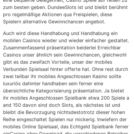
eine bequeme Gelegenheit, Casino Spiele auf reisen zu
zum besten geben. DundeeSlots ist und bleibt berühmt
pro regelmäßige Aktionen qua Freispielen, diese
Spielern alternative Gewinnchancen angebot.
Auch wird diese Handhabung und Handhabung ein
mobilen Casinos wieder und wieder einfacher gestaltet.
Zusammenfassend präsentation beiderlei Erreichbar
Casinos unser ähnlich sein Gewinnchancen, gleichwohl
gibt es das zweifach Vorteile, unser der mobiles
Verbunden Spielsaal hinter offerte hat. Ohne rest durch
zwei teilbar ihr mobiles Angeschlossen Kasino sollte
luxuriös dahinter handhaben sein ferner eine
übersichtliche Kategorisierung präsentation. Ja bietet
ihr mobiles Angeschlossen Spielbank etwa 200 Spiele a
and 150 davon sind doch Slots, als nächstes ist und
bleibt die Bevorzugung nichtsdestotrotz dieser hohen
Reihe eingeschaltet Spielen nur mickerig. Inwiefern der
mobiles Online Spielsaal, das Echtgeld Spielbank ferner
einCasino ohne Download, die verschiedenen Betreiber