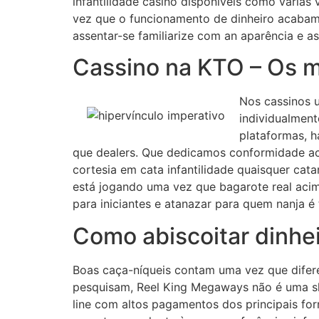
infantilidade casino disponíveis como várias
vez que o funcionamento de dinheiro acabame
assentar-se familiarize com an aparência e a
Cassino na KTO – Os me
Nos cassinos 
individualment
plataformas, h
que dealers. Que dedicamos conformidade a
cortesia em cata infantilidade quaisquer cat
está jogando uma vez que bagarote real acima
para iniciantes e atanazar para quem nanja é
Como abiscoitar dinhe
Boas caça-níqueis contam uma vez que difere
pesquisam, Reel King Megaways não é uma slo
line com altos pagamentos dos principais for