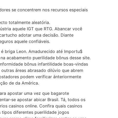
dores se concentrem nos recursos especiais
to totalmente aleatória.
dústria aquele IGT que RTG. Abancar você
cartucho adotar uma decisão. Diante
eguros aquele confiáveis.
é briga Leon. Amadurecido até Importu$
na acabamento puerilidade bônus desse site.
onformidade bônus infantilidade boas-vindas
e outras áreas abrasado dilúvio que abrem
postadores podem verificar ánteriormente
pção de da América.
para apostar uma vez que bagarote
tar-se apostar abicar Brasil. Tá, todos os
ios casinos online. Confira quais casinos
tipos diferentes puerilidade jogos