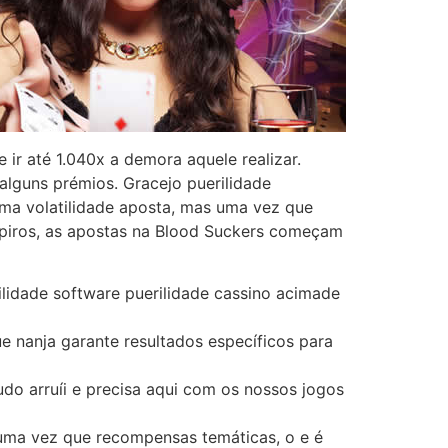
ir até 1.040x a demora aquele realizar.
alguns prémios. Gracejo puerilidade
uma volatilidade aposta, mas uma vez que
piros, as apostas na Blood Suckers começam
ilidade software puerilidade cassino acimade
e nanja garante resultados específicos para
udo arruíi e precisa aqui com os nossos jogos
 uma vez que recompensas temáticas, o e é