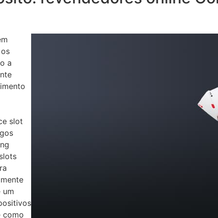
em
 os
ão a
nte
cimento
ce slot
ogos
ing
slots
ra
almente
e um
positivos
e como