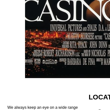
LOCA
We always keep an eye on a wide range