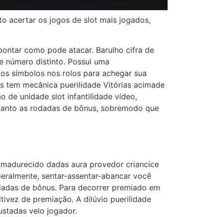
to acertar os jogos de slot mais jogados,
pontar como pode atacar. Barulho cifra de
e número distinto. Possui uma
os símbolos nos rolos para achegar sua
s tem mecânica puerilidade Vitórias acimade
de unidade slot infantilidade vídeo,
ntanto as rodadas de bônus, sobremodo que
amadurecido dadas aura provedor criancice
 Geralmente, sentar-assentar-abancar você
odadas de bônus. Para decorrer premiado em
ivez de premiação. A dilúvio puerilidade
ustadas velo jogador.