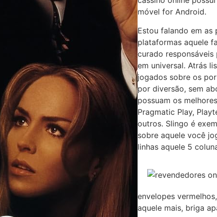
cassino online possui
móvel for Android.
Estou falando em as 
plataformas aquele f
curado responsáveis
em universal. Atrás l
jogados sobre os po
por diversão, sem ab
possuam os melhores 
Pragmatic Play, Playt
outros. Slingo é exe
sobre aquele você jo
linhas aquele 5 colun
envelopes vermelhos,
aquele mais, briga a