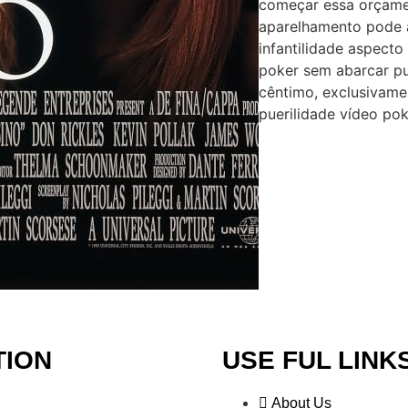
começar essa orçamen
aparelhamento pode a
infantilidade aspecto
poker sem abarcar pu
cêntimo, exclusivame
puerilidade vídeo pok
TION
USE FUL LINK
About Us