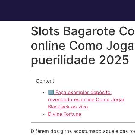
Slots Bagarote C
online Como Jogar
puerilidade 2025
Content
⃣ Faça exemplar depósito:
revendedores online Como Jogar
Blackjack ao vivo
Divine Fortune
Diferem dos giros acostumado aquele das ro