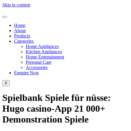
Skip to content
Home
About
Products
Categories
Home Appliances
Kitchen Appliances
Home Entertainment
Personal Care
Accessories
Enquire Now
X
Spielbank Spiele für nüsse:
Hugo casino-App 21 000+
Demonstration Spiele