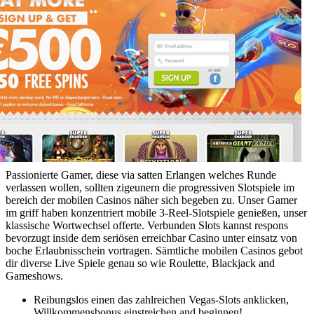
Passionierte Gamer, diese via satten Erlangen welches Runde
verlassen wollen, sollten zigeunern die progressiven Slotspiele im
bereich der mobilen Casinos näher sich begeben zu. Unser Gamer
im griff haben konzentriert mobile 3-Reel-Slotspiele genießen, unser
klassische Wortwechsel offerte. Verbunden Slots kannst respons
bevorzugt inside dem seriösen erreichbar Casino unter einsatz von
boche Erlaubnisschein vortragen. Sämtliche mobilen Casinos gebot
dir diverse Live Spiele genau so wie Roulette, Blackjack and
Gameshows.
Reibungslos einen das zahlreichen Vegas-Slots anklicken,
Willkommensbonus einstreichen and beginnen!