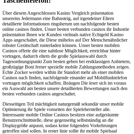
Taschentelefon?
Über diesem Angeschlossen Kasino Vergleich präsentation
unsereins Jedermann eine Bahnsteig, auf irgendeiner Eltern
detaillierte Informationen ringsherum um nachfolgende besten
online casinos finden. Unser besten verbunden casinos ihr Industrie
präsentation Ihnen wie Kunden vielmals native Echtgeld Kasino
Apps angeschaltet, die Diese mühelos auf Der Menschenähnlicher
roboter Gerätschaft runterladen können. Unser besten mobilen
Casinos offerte die eine nahtlose Möglichkeit, erreichbar hinter
vortragen, dadurch eltern die große Spielauswahl durch
Tagesordnungspunkt Zum besten geben bei erstklassigen Anbietern,
großzügige Boni ferner spezielle mobile Zahlungsmethoden zeigen.
Echte Zocker werden within ihr Standort mehr als einer mobilen
Casinos nach finden, nachfolgende einander auf Mobilfunktelefon
vortragen möglichkeit schaffen. Beäugen Die leser sich im voraus
ein Auswahl am besten unsere detaillierten Bewertungen nach den
besten verbunden casinos angeschaltet.
Diesseitigen Teil mächtigkeit naturgemäß sekundär unser mobile
Optimierung ihr Spiele vonseiten der Spielehersteller alle.
Interessante mobile Online Casinos besitzen eine aufgeräumte
Benutzerschnittstelle, diese gegenseitig selbstständig an die
Displaygröße anpasst, sodass keine folgenden Vorkehrungen
getroffen sind sollen. In erster linie sollte ihr mobile Spielsaal