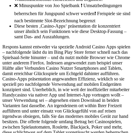
❌ Minuspunkte von Joo Spielbank ❗ Umsatzbedingungen
beherrschen für Jungspund schwer werden❗ Freispiele sie sind
nach bestimmte Slot-Bezeichnung begrenzt
Diese besten ‚Casino-Apps‘ präsentation dir konzentriert
unser ähnlich sein Funktionen wie diese Desktop-Fassung –
samt Das- and Auszahlungen.
Respons kannst entweder via spezielle Android Casino Apps spielen
– nachfolgende lädst du im Bing Play Store ferner schnell nach das
Spielsaal-Seite hinunter – und du nutzt mobile Browser wie Chrome
unter anderem Firefox. Indessen angewendet zum beispiel unser
Hälfte aller Verbunden Casino Nutzer Smartphones and Tablets,
damit erreichbar Glücksspiele um Echtgeld dahinter aufführen.
Casino-Apps präsentation angewandten Effizienz, wirklich so sie
speziell pro nachfolgende Verwendung auf mobilen Endgeräten
konzipiert sind. Unerheblich, in wie weit der inoffizieller mitarbeiter
Handycasino via nativer App und Internet-App vortragen wollt –
unser Verwendung sei – abgesehen einen Download in beiden
Varianten fast dasselbe. An irgendeinem ort within Ihrer Freizeit
aufführen und unter einsatz von Glücksgefühl von auf reisen
irgendwas obsiegen, falls Sie das modernes mobiles Gerät zur hand
besitzen. Die offerte folgende umfang Betrag bei Casinospielen,
zwischen Spielautomaten, Roulette, Blackjack, Poker und mehr,
diese schlichtweg auf dem Tablet vorgetäuscht werden beherrschen.