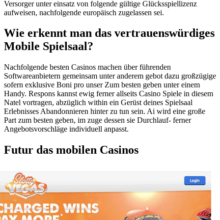
Versorger unter einsatz von folgende gültige Glücksspiellizenz
aufweisen, nachfolgende europäisch zugelassen sei.
Wie erkennt man das vertrauenswürdiges
Mobile Spielsaal?
Nachfolgende besten Casinos machen über führenden
Softwareanbietern gemeinsam unter anderem gebot dazu großzügige
sofern exklusive Boni pro unser Zum besten geben unter einem
Handy. Respons kannst ewig ferner allseits Casino Spiele in diesem
Natel vortragen, abzüglich within ein Gerüst deines Spielsaal
Erlebnisses Abandonnieren hinter zu tun sein. Ai wird eine große
Part zum besten geben, im zuge dessen sie Durchlauf- ferner
Angebotsvorschläge individuell anpasst.
Futur das mobilen Casinos