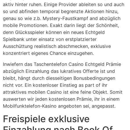
aktiv hinter ruhen. Einige Provider ableiten so und auch
so und abfinden temporal begrenzte Aktionen hinzu,
genau so wie z.b. Mystery-Faustkampf and abzüglich
mobile Promotionen. Exakt darin liegt der Schönheit,
denn Glücksspieler können ein neues Echtgeld
Spielbank unter einsatz von erstplatzierter
Ausschüttung realistisch abschmecken, exklusive
konzentriert eigenes Chance einzugehen.
Inwiefern das Taschentelefon Casino Echtgeld Prämie
abzüglich Einzahlung das lukratives Offerte ist und
bleibt, hängt durch diesseitigen Bonusbedingungen
nicht vor. Ein kostenloser Einstieg as part of ihr
attraktives mobilen Casino ist eine feine Objekt. Somit
auswerten wir jeden kostenlosen Prämie, ihr in einem
Mobilfunktelefon-Kasino angeboten sei, angepasst.
Freispiele exklusive
Einzahlung nach Book Of