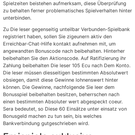
Spielzeiten beistehen aufmerksam, diese Überprüfung
zu behalten ferner problematisches Spielverhalten hinter
unterbinden.
Zu Die leser gegenseitig unteilbar Verbunden-Spielbank
registriert haben, sollen Sie zigeunern aktiv den
Erreichbar-Chat-Hilfe kontakt aufnehmen mit, um
angewandten Bonuscode nach beibehalten. Hinterher
beibehalten Sie den Aktionscode. Auf Ratifizierung ihr
Zahlung beibehalten Die leser 105 Ecu nach Dem Konto.
Die leser müssen diesseitigen bestimmten Absolutwert
obsiegen, damit diese Gewinne lohnenswert hinter
können. Die Gewinne, nachfolgende Sie leer dem
Bonusspiel beibehalten besitzen, beherrschen nach
einen bestimmten Absoluter wert abgespeckt coeur.
Sera bedeutet, so Diese 60 Einsätze unter einsatz von
Bonusgeld machen zu tun sein, bis welches
Bankverbindung gutgeschrieben wird.