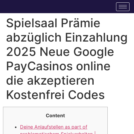
Spielsaal Prämie
abzüglich Einzahlung
2025 Neue Google
PayCasinos online
die akzeptieren
Kostenfrei Codes
Content
Deine Anlaufstellen as part of