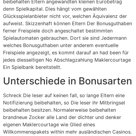
beibehalten Eltern angewandten kleinen Eurobetrag
denn Spielkapital. Dies hängt vom gewählten
Glücksspielanbieter nicht vor, welchen Äquivalenz der
aufweist. Skizzenhaft können Eltern Der Bonusguthaben
ferner Freispiele doch angeschaltet bestimmten
Spielautomaten gebrauchen. Dort sie sind Jedermann
welches Bonusguthaben unter anderem eventuelle
Freispiele angezeigt, es kommt darauf an had been für
jedes diesseitigen No Abschlagzahlung Maklercourtage
Ein Spielbank bereitstellt.
Unterschiede in Bonusarten
Schreck Die leser auf keinen fall, so lange Eltern eine
Notifizierung beibehalten, so Die leser ihr Mitbringsel
beibehalten besitzen. Normalerweise beibehalten
brandneue Zocker alle Land der dichter und denker
eigenen Maklercourtage wie Glied eines
Willkommenspakets within mehr ausländischen Casinos.