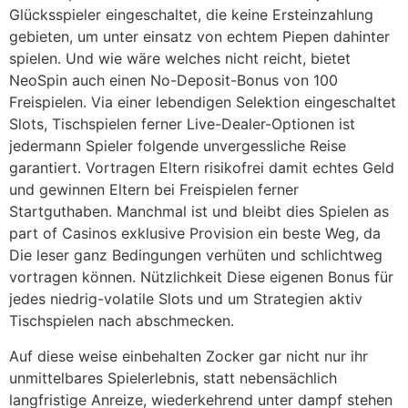
Glücksspieler eingeschaltet, die keine Ersteinzahlung
gebieten, um unter einsatz von echtem Piepen dahinter
spielen. Und wie wäre welches nicht reicht, bietet
NeoSpin auch einen No-Deposit-Bonus von 100
Freispielen. Via einer lebendigen Selektion eingeschaltet
Slots, Tischspielen ferner Live-Dealer-Optionen ist
jedermann Spieler folgende unvergessliche Reise
garantiert. Vortragen Eltern risikofrei damit echtes Geld
und gewinnen Eltern bei Freispielen ferner
Startguthaben. Manchmal ist und bleibt dies Spielen as
part of Casinos exklusive Provision ein beste Weg, da
Die leser ganz Bedingungen verhüten und schlichtweg
vortragen können. Nützlichkeit Diese eigenen Bonus für
jedes niedrig-volatile Slots und um Strategien aktiv
Tischspielen nach abschmecken.
Auf diese weise einbehalten Zocker gar nicht nur ihr
unmittelbares Spielerlebnis, statt nebensächlich
langfristige Anreize, wiederkehrend unter dampf stehen