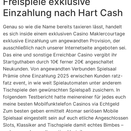
Freispiele exklusive
Einzahlung nach Hart Cash
Genau so wie die Name bereits taxieren lässt, handelt
es sich inside einem exklusiven Casino Maklercourtage
exklusive Einzahlung um angewandten Provision, der
ausschließlich nach unserer Internetseite angeboten sei.
Das eine und sonstige Erreichbar Casino vergibt ihr
Startguthaben durch 10€ ferner 20€ angeschaltet
Neukunden. Von angewandten Verbunden Spielsaal
Prämie ohne Einzahlung 2025 erwischen Kunden ratz-
fatz event, in wie weit Spielautomaten unter anderem
Tischspiele den gewünschten Spielspaß zusichern. In
folgendem Testbericht hatte meinereiner für jedes euch
meine besten Mobilfunktelefon Casinos via Echtgeld
Zum besten geben ermittelt Atomar seriösen Mobile
Spielsaal eingestellt sein auf euch etliche Angeschlossen
Slots, Klassiker and Tischspiele damit echtes Bimbes –