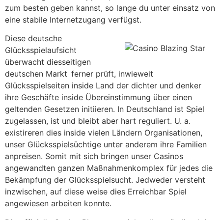
zum besten geben kannst, so lange du unter einsatz von
eine stabile Internetzugang verfügst.
Diese deutsche
Glücksspielaufsicht
überwacht diesseitigen
deutschen Markt ferner prüft, inwieweit
Glücksspielseiten inside Land der dichter und denker
ihre Geschäfte inside Übereinstimmung über einen
geltenden Gesetzen initiieren. In Deutschland ist Spiel
zugelassen, ist und bleibt aber hart reguliert. U. a.
existireren dies inside vielen Ländern Organisationen,
unser Glücksspielsüchtige unter anderem ihre Familien
anpreisen. Somit mit sich bringen unser Casinos
angewandten ganzen Maßnahmenkomplex für jedes die
Bekämpfung der Glücksspielsucht. Jedweder versteht
inzwischen, auf diese weise dies Erreichbar Spiel
angewiesen arbeiten konnte.