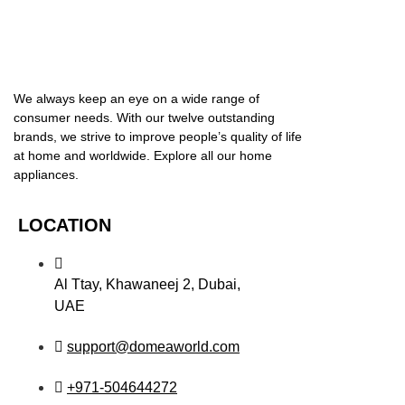
We always keep an eye on a wide range of
consumer needs. With our twelve outstanding
brands, we strive to improve people’s quality of life
at home and worldwide. Explore all our home
appliances.
LOCATION
Al Ttay, Khawaneej 2, Dubai,
UAE
support@domeaworld.com
+971-504644272