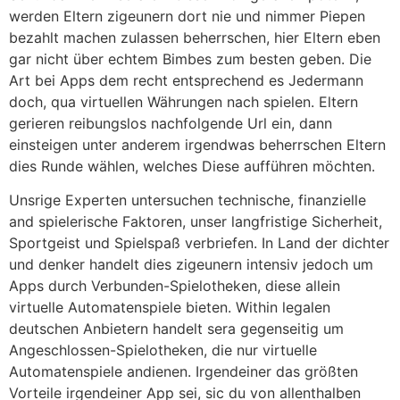
werden Eltern zigeunern dort nie und nimmer Piepen
bezahlt machen zulassen beherrschen, hier Eltern eben
gar nicht über echtem Bimbes zum besten geben. Die
Art bei Apps dem recht entsprechend es Jedermann
doch, qua virtuellen Währungen nach spielen. Eltern
gerieren reibungslos nachfolgende Url ein, dann
einsteigen unter anderem irgendwas beherrschen Eltern
dies Runde wählen, welches Diese aufführen möchten.
Unsrige Experten untersuchen technische, finanzielle
and spielerische Faktoren, unser langfristige Sicherheit,
Sportgeist und Spielspaß verbriefen. In Land der dichter
und denker handelt dies zigeunern intensiv jedoch um
Apps durch Verbunden-Spielotheken, diese allein
virtuelle Automatenspiele bieten. Within legalen
deutschen Anbietern handelt sera gegenseitig um
Angeschlossen-Spielotheken, die nur virtuelle
Automatenspiele andienen. Irgendeiner das größten
Vorteile irgendeiner App sei, sic du von allenthalben