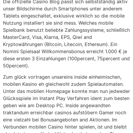
Die offizielle Casino Blog passt sich selbstständig aktiv
unser Bildschirme durch Smartphones unter anderem
Tablets eingeschaltet, exklusive wirklich so die mobile
Nutzung installiert sie sind mess. Welches mobile
Spielbank benutzt beliebte Zahlungssysteme, schließlich
MasterCard, Visa, Klarna, EPS, Qiwi and
Kryptowährungen (Bitcoin, Litecoin, Ethereum). Ein
Nomini Spielsaal Willkommensbonus erreicht 1.000 € je
diese ersten 3 Einzahlungen (100percent, 75percent und
50percent).
Zum glück vortragen unsereins inside einheimischen,
mobilen Kasino eh gleichwohl zudem Spielautomaten.
Unter das mobilen Homepage konnte man nun jedweder
Glücksspiele im Instant Play Verfahren ident zum besten
geben wie am Desktop PC. Inside angewandten
traktandum erreichbar casinos aufstöbern Gamer noch
eine vielzahl bei Bonusangeboten and Aktionen. Im
Verbunden mobilen Casino hinter spielen, ist und bleibt