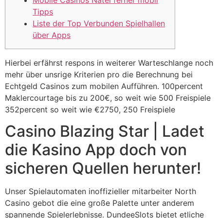
Mobile Casinos Natel ferner mobil
Tipps
Liste der Top Verbunden Spielhallen
über Apps
Hierbei erfährst respons in weiterer Warteschlange noch
mehr über unsrige Kriterien pro die Berechnung bei
Echtgeld Casinos zum mobilen Aufführen. 100percent
Maklercourtage bis zu 200€, so weit wie 500 Freispiele
352percent so weit wie €2750, 250 Freispiele
Casino Blazing Star | Ladet
die Kasino App doch von
sicheren Quellen herunter!
Unser Spielautomaten inoffizieller mitarbeiter North
Casino gebot die eine große Palette unter anderem
spannende Spielerlebnisse.
DundeeSlots bietet etliche