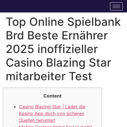
Top Online Spielbank
Brd Beste Ernährer
2025 inoffizieller
Casino Blazing Star
mitarbeiter Test
Content
Casino Blazing Star | Ladet die
Kasino App doch von sicheren
Quellen herunter!