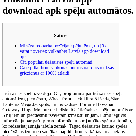
download apk spēļu automātos.
Saturs
Milzīga monarha pozīcijas spēļu tēma, un jūs
varat novērtēt: vulkanbet Latvia app download
apk
Citi populāri tiešsaistes spēļu automāti
Caterpillar bonusa ikonas nodrošina 5 bezmaksas
griezienus ar 100% atlaidi.
Tiešsaistes spēli izveidoja IGT; programma par tiešsaistes spēļu
automātiem, piemēram, Wheel from Luck Ultra 5 Reels, Star
Lanterns Mega Jackpots, un jūs vadīsiet Fortune Hawaiian
Getaway. Huge Monarch ir lielisks IGT tiešsaistes spēļu automāts ar
5 ruļļiem un piecdesmit izvēlētām izmaksu līnijām. Esmu ieguvis
informāciju par pašu pirmo informāciju par jaunāko spēļu automātu,
ko redzēsiet jaunajā tabulā zemāk.
Tagad tiešsaistes kazino spēles
piedāvā arvien interesantākas papildu bonusa kārtas un aspektus.