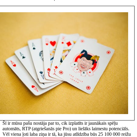
Šī ir mūsu pašu nostāja par to, cik izplatīts ir jaunākais spēļu
automāts, RTP (atgriešanās pie Pro) un lielāks laimestu potenciāls.
Vēl viena ļoti laba ziņa ir tā, ka jūsu atlīdzība būs 25 100 000 reižu