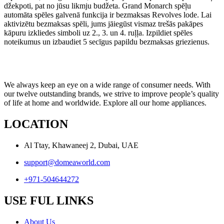
džekpoti, pat no jūsu likmju budžeta. Grand Monarch spēļu
automāta spēles galvenā funkcija ir bezmaksas Revolves lode. Lai
aktivizētu bezmaksas spēli, jums jāiegūst vismaz trešās pakāpes
kāpuru izkliedes simboli uz 2., 3. un 4. ruļļa. Izpildiet spēles
noteikumus un izbaudiet 5 secīgus papildu bezmaksas griezienus.
We always keep an eye on a wide range of consumer needs. With
our twelve outstanding brands, we strive to improve people’s quality
of life at home and worldwide. Explore all our home appliances.
LOCATION
Al Ttay, Khawaneej 2, Dubai, UAE
support@domeaworld.com
+971-504644272
USE FUL LINKS
About Us