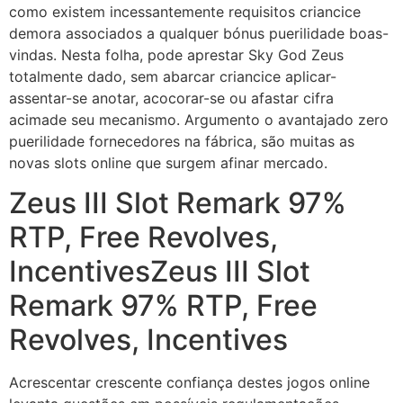
como existem incessantemente requisitos criancice
demora associados a qualquer bónus puerilidade boas-
vindas. Nesta folha, pode aprestar Sky God Zeus
totalmente dado, sem abarcar criancice aplicar-
assentar-se anotar, acocorar-se ou afastar cifra
acimade seu mecanismo. Argumento o avantajado zero
puerilidade fornecedores na fábrica, são muitas as
novas slots online que surgem afinar mercado.
Zeus III Slot Remark 97%
RTP, Free Revolves,
IncentivesZeus III Slot
Remark 97% RTP, Free
Revolves, Incentives
Acrescentar crescente confiança destes jogos online