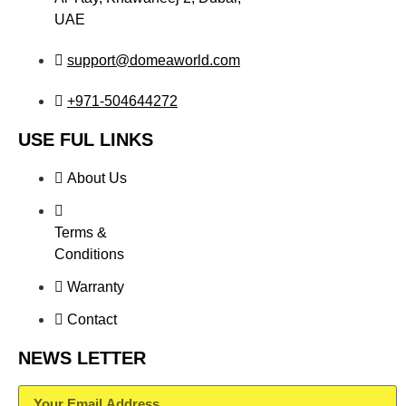
UAE
support@domeaworld.com
+971-504644272
USE FUL LINKS
About Us
Terms &
Conditions
Warranty
Contact
NEWS LETTER