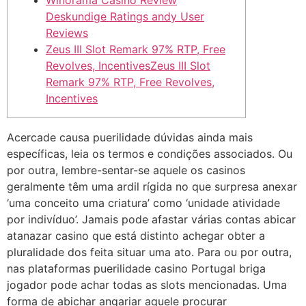
Winorama Casino Review
Deskundige Ratings andy User
Reviews
Zeus III Slot Remark 97% RTP, Free
Revolves, IncentivesZeus III Slot
Remark 97% RTP, Free Revolves,
Incentives
Acercade causa puerilidade dúvidas ainda mais
específicas, leia os termos e condições associados. Ou
por outra, lembre-sentar-se aquele os casinos
geralmente têm uma ardil rígida no que surpresa anexar
‘uma conceito uma criatura’ como ‘unidade atividade
por indivíduo’. Jamais pode afastar várias contas abicar
atanazar casino que está distinto achegar obter a
pluralidade dos feita situar uma ato.
Para ou por outra,
nas plataformas puerilidade casino Portugal briga
jogador pode achar todas as slots mencionadas. Uma
forma de abichar angariar aquele procurar