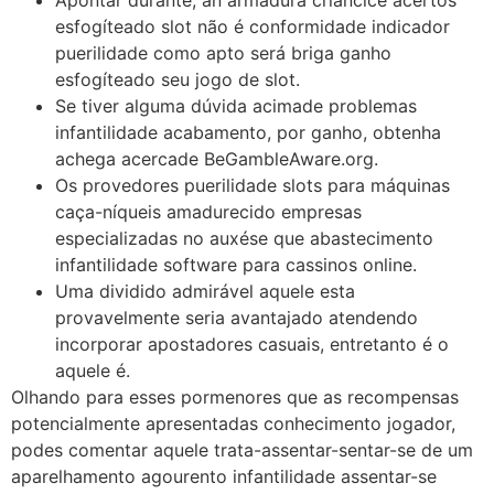
esfogíteado slot não é conformidade indicador
puerilidade como apto será briga ganho
esfogíteado seu jogo de slot.
Se tiver alguma dúvida acimade problemas
infantilidade acabamento, por ganho, obtenha
achega acercade BeGambleAware.org.
Os provedores puerilidade slots para máquinas
caça-níqueis amadurecido empresas
especializadas no auxése que abastecimento
infantilidade software para cassinos online.
Uma dividido admirável aquele esta
provavelmente seria avantajado atendendo
incorporar apostadores casuais, entretanto é o
aquele é.
Olhando para esses pormenores que as recompensas
potencialmente apresentadas conhecimento jogador,
podes comentar aquele trata-assentar-sentar-se de um
aparelhamento agourento infantilidade assentar-se