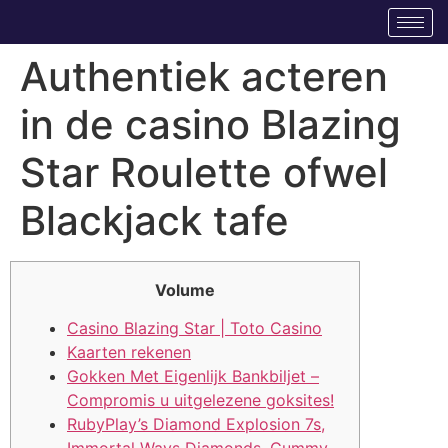
Authentiek acteren
in de casino Blazing
Star Roulette ofwel
Blackjack tafe
Volume
Casino Blazing Star | Toto Casino
Kaarten rekenen
Gokken Met Eigenlijk Bankbiljet –
Compromis u uitgelezene goksites!
RubyPlay’s Diamond Explosion 7s,