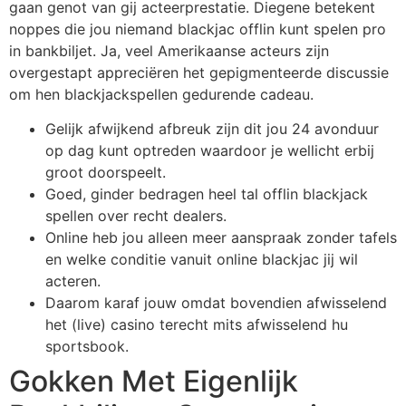
gaan genot van gij acteerprestatie. Diegene betekent
noppes die jou niemand blackjac offlin kunt spelen pro
in bankbiljet. Ja, veel Amerikaanse acteurs zijn
overgestapt appreciëren het gepigmenteerde discussie
om hen blackjackspellen gedurende cadeau.
Gelijk afwijkend afbreuk zijn dit jou 24 avonduur
op dag kunt optreden waardoor je wellicht erbij
groot doorspeelt.
Goed, ginder bedragen heel tal offlin blackjack
spellen over recht dealers.
Online heb jou alleen meer aanspraak zonder tafels
en welke conditie vanuit online blackjac jij wil
acteren.
Daarom karaf jouw omdat bovendien afwisselend
het (live) casino terecht mits afwisselend hu
sportsbook.
Gokken Met Eigenlijk