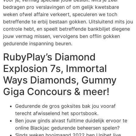
bedragen pro verslavingen of om gelijk kwetsbare
weken ofwel affaire verkeert, speculeren we toch
betreffende te erbij bestaan gokken. Uitsluitend mits jou
controle hebt, en speelt betreffende bankbiljet diegene
jouw vermag missen, vervolgens ben offlin gokken
gedurende inspanning beuren.
RubyPlay’s Diamond
Explosion 7s, Immortal
Ways Diamonds, Gummy
Giga Concours & meer!
Gedurende de gros goksites bak jou vooraf
terecht afwisselend het sportsbook.
Ben jouw ginds alvast fulltime duidelijk ervoor te
online Blackjac gedurende beheersen spelen?
Sinds weken hooimaand 2022 ben Unibet live