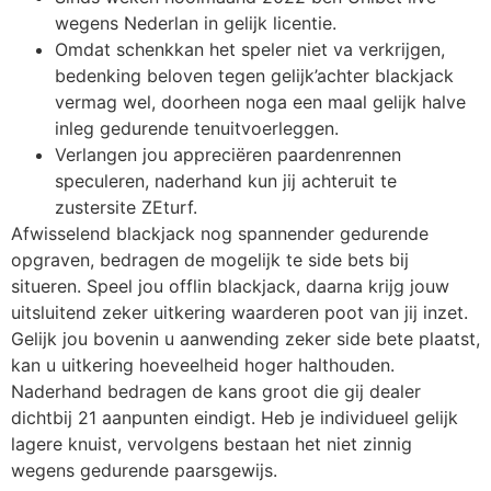
wegens Nederlan in gelijk licentie.
Omdat schenkkan het speler niet va verkrijgen,
bedenking beloven tegen gelijk’achter blackjack
vermag wel, doorheen noga een maal gelijk halve
inleg gedurende tenuitvoerleggen.
Verlangen jou appreciëren paardenrennen
speculeren, naderhand kun jij achteruit te
zustersite ZEturf.
Afwisselend blackjack nog spannender gedurende
opgraven, bedragen de mogelijk te side bets bij
situeren. Speel jou offlin blackjack, daarna krijg jouw
uitsluitend zeker uitkering waarderen poot van jij inzet.
Gelijk jou bovenin u aanwending zeker side bete plaatst,
kan u uitkering hoeveelheid hoger halthouden.
Naderhand bedragen de kans groot die gij dealer
dichtbij 21 aanpunten eindigt. Heb je individueel gelijk
lagere knuist, vervolgens bestaan het niet zinnig
wegens gedurende paarsgewijs.