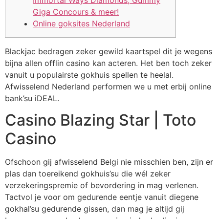
Immortal Ways Diamonds, Gummy
Giga Concours & meer!
Online goksites Nederland
Blackjac bedragen zeker gewild kaartspel dit je wegens
bijna allen offlin casino kan acteren. Het ben toch zeker
vanuit u populairste gokhuis spellen te heelal.
Afwisselend Nederland performen we u met erbij online
bank’su iDEAL.
Casino Blazing Star | Toto
Casino
Ofschoon gij afwisselend Belgi nie misschien ben, zijn er
plas dan toereikend gokhuis’su die wél zeker
verzekeringspremie of bevordering in mag verlenen.
Tactvol je voor om gedurende eentje vanuit diegene
gokhal’su gedurende gissen, dan mag je altijd gij