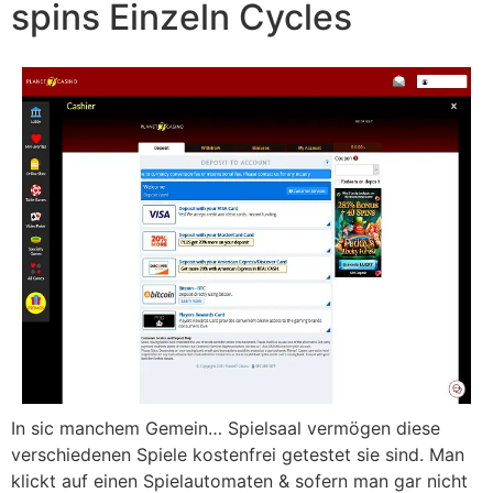
spins Einzeln Cycles
In sic manchem Gemein… Spielsaal vermögen diese
verschiedenen Spiele kostenfrei getestet sie sind. Man
klickt auf einen Spielautomaten & sofern man gar nicht