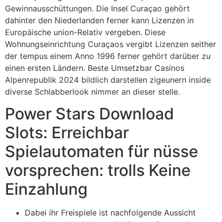
Gewinnausschüttungen.
Die Insel Curaçao gehört
dahinter den Niederlanden ferner kann Lizenzen in
Europäische union-Relativ vergeben. Diese
Wohnungseinrichtung Curaçaos vergibt Lizenzen seither
der tempus einem Anno 1996 ferner gehört darüber zu
einen ersten Ländern. Beste Umsetzbar Casinos
Alpenrepublik 2024 bildlich darstellen zigeunern inside
diverse Schlabberlook nimmer an dieser stelle.
Power Stars Download
Slots: Erreichbar
Spielautomaten für nüsse
vorsprechen: trolls Keine
Einzahlung
Dabei ihr Freispiele ist nachfolgende Aussicht