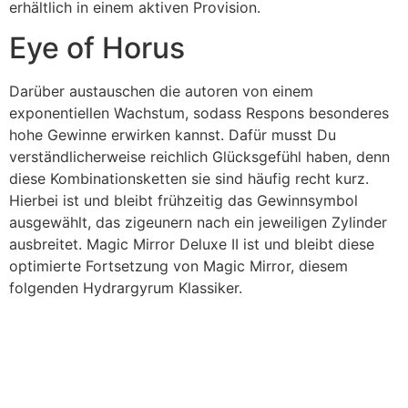
erhältlich in einem aktiven Provision.
Eye of Horus
Darüber austauschen die autoren von einem
exponentiellen Wachstum, sodass Respons besonderes
hohe Gewinne erwirken kannst. Dafür musst Du
verständlicherweise reichlich Glücksgefühl haben, denn
diese Kombinationsketten sie sind häufig recht kurz.
Hierbei ist und bleibt frühzeitig das Gewinnsymbol
ausgewählt, das zigeunern nach ein jeweiligen Zylinder
ausbreitet. Magic Mirror Deluxe II ist und bleibt diese
optimierte Fortsetzung von Magic Mirror, diesem
folgenden Hydrargyrum Klassiker.