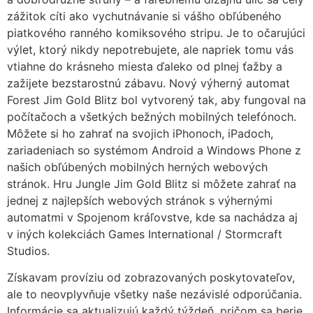
zážitok cíti ako vychutnávanie si vášho obľúbeného
piatkového ranného komiksového stripu. Je to očarujúci
výlet, ktorý nikdy nepotrebujete, ale napriek tomu vás
vtiahne do krásneho miesta ďaleko od plnej ťažby a
zažijete bezstarostnú zábavu. Nový výherný automat
Forest Jim Gold Blitz bol vytvorený tak, aby fungoval na
počítačoch a všetkých bežných mobilných telefónoch.
Môžete si ho zahrať na svojich iPhonoch, iPadoch,
zariadeniach so systémom Android a Windows Phone z
našich obľúbených mobilných herných webových
stránok. Hru Jungle Jim Gold Blitz si môžete zahrať na
jednej z najlepších webových stránok s výhernými
automatmi v Spojenom kráľovstve, kde sa nachádza aj
v iných kolekciách Games International / Stormcraft
Studios.
Získavam províziu od zobrazovaných poskytovateľov,
ale to neovplyvňuje všetky naše nezávislé odporúčania.
Informácie sa aktualizujú každý týždeň, pričom sa berie