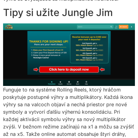
Tipy si užite Jungle Jim
Funguje to na systéme Rolling Reels, ktorý hráčom
poskytuje postupné výhry a multiplikátory. Každá ikona
výhry sa na valcoch objaví a nechá priestor pre nové
symboly a vytvorí ďalšiu výhernú konsolidáciu. Pri
každej aktivácii symbolu výhry sa nový multiplikátor
zvýši. V bežnom režime začínajú na x1 a môžu sa zvýšiť
až na x5. Takže online automat obsahuje štyri dráhy,