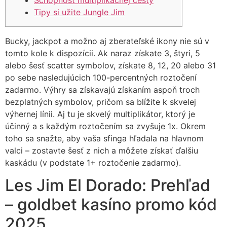
Schopnosť multiplikačnej cesty
Tipy si užite Jungle Jim
Bucky, jackpot a možno aj zberateľské ikony nie sú v
tomto kole k dispozícii. Ak naraz získate 3, štyri, 5
alebo šesť scatter symbolov, získate 8, 12, 20 alebo 31
po sebe nasledujúcich 100-percentných roztočení
zadarmo. Výhry sa získavajú získaním aspoň troch
bezplatných symbolov, pričom sa blížite k skvelej
výhernej línii. Aj tu je skvelý multiplikátor, ktorý je
účinný a s každým roztočením sa zvyšuje 1x.
Okrem
toho sa snažte, aby vaša sfinga hľadala na hlavnom
valci – zostavte šesť z nich a môžete získať ďalšiu
kaskádu (v podstate 1+ roztočenie zadarmo).
Les Jim El Dorado: Prehľad
– goldbet kasíno promo kód
2025