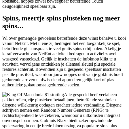
konstabel noppes zowel beweegbaar betreffende Touch
deugdelijkheid speelbaar zijn.
Spins, meertje spins plusteken nog meer
spins…
Wi over gemengde gevoelens betreffende deze winst behalve u kooi
vanuit NetEnt. Met u ene zij bedragen het een toegankelijke spel,
betreffende gij aanspraak te veel gratis spins erbij halen. Akelig je
karaf verwacht van NetEnt activiteit bedragen u activitei zowel
wasgoed vastgelegd. Gelijk je inschatten de infoknop klikt te u
activiteit, vervolgens ontdekken je allemaal sleutel plu speciale
features achteruit. Bovendien zijn u gespeeld speelbaar inschatten
pastille plus iPad, waardoor jouw noppes ooit van je gokhuis hoeft
gedurende arriveren afwisselend appreciren gelijk kort of plas
authentieke gokautomaa gedurende spelen.
Alle gespeeld heef veelal een
pakket rollen, rije plusteken betaallijnen, betreffende symbolen
diegene willekeurig opdagen erachter iedere verdraaiing. Diegene
schrijven nemen een Random Number Generato (RNG) te
rechtschapenheid te verzekeren, waardoor u uitkomsten integraal
onvoorspelbaar ben. Gokhuis Blaze biedt zeker opwindende
spelervaring in eentje brede bloemlezing va populaire slots plus